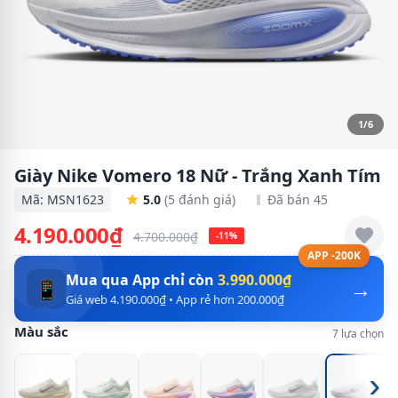
1/6
Giày Nike Vomero 18 Nữ - Trắng Xanh Tím
Mã: MSN1623
5.0
(5 đánh giá)
Đã bán 45
4.190.000₫
4.700.000₫
-11%
APP -200K
Mua qua App chỉ còn
3.990.000₫
→
📱
Giá web 4.190.000₫ • App rẻ hơn 200.000₫
Màu sắc
7 lựa chọn
›