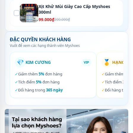
Xịt Khử Mùi Giày Cao Cấp Myshoes
300ml
99.000₫
200.000₫
ĐẶC QUYỀN KHÁCH HÀNG
Vuốt để xem các hạng thành viên Myshoes
💎
🥇
KIM CƯƠNG
HẠNG VÀ
VIP
✓
Giảm thêm
5%
đơn hàng
✓
Giảm thêm
3%
✓
Tích điểm
5%
đơn hàng
✓
Tích điểm
3%
đơ
✓
Đổi hàng trong
365 ngày
✓
Đổi hàng trong