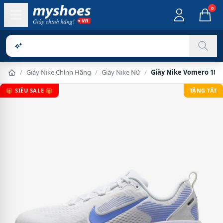
0
Sản phẩm c
/
Giày Nike Chính Hãng
/
Giày Nike Nữ
/
Giày Nike Vomero 18 
🎁 SIÊU SALE 🎁
TẶNG TẤT