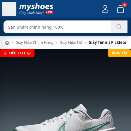
0
Sản phẩm
/
Giày Nike Chính Hãng
/
Giày Nike Nữ
/
Giày Tennis Picklebal
🎁 SIÊU SALE 🎁
TẶNG TẤT