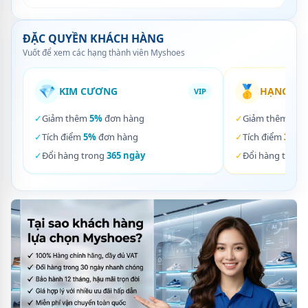
ĐẶC QUYỀN KHÁCH HÀNG
Vuốt để xem các hạng thành viên Myshoes
💎
🥇
KIM CƯƠNG
HẠNG VÀ
VIP
✓
Giảm thêm
5%
đơn hàng
✓
Giảm thêm
3%
✓
Tích điểm
5%
đơn hàng
✓
Tích điểm
3%
đơ
✓
Đổi hàng trong
365 ngày
✓
Đổi hàng trong