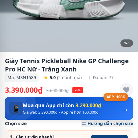
1/6
Giày Tennis Pickleball Nike GP Challenge
Pro HC Nữ - Trắng Xanh
Mã: MSN1589
5.0
(5 đánh giá)
Đã bán 77
3.390.000₫
3.600.000₫
-6%
APP -100K
Mua qua App chỉ còn
3.290.000₫
→
📱
Giá web 3.390.000₫ • App rẻ hơn 100.000₫
Chọn size
Hướng dẫn chọn size
📞 Cần tư vấn nhanh?