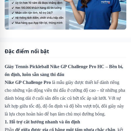
Đặc điểm nổi bật
Giày Tennis Pickleball Nike GP Challenge Pro HC
– Bền bỉ,
ổn định, luôn sẵn sàng thi đấu
Nike GP Challenge Pro
là mẫu giày được thiết kế dành riêng
cho những vận động viên thi đấu ở cường độ cao – từ những pha
đánh bóng dài ở cuối sân đến các cú bứt tốc áp sát lưới. Với sự
kết hợp giữa tốc độ, độ ổn định và độ bền vượt trội, đôi giày này
là lựa chọn hoàn hảo để bạn làm chủ mọi đường bóng.
1. Hỗ trợ cắt hướng nhanh và ổn định
Phần
đế giữa được gia cố bằng một tấm nhựa chắc chắn
, kết