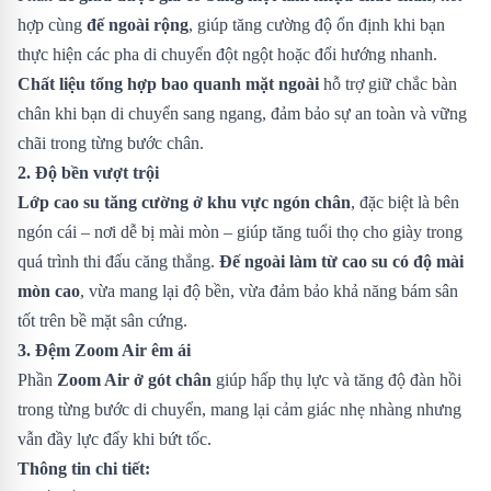
hợp cùng
đế ngoài rộng
, giúp tăng cường độ ổn định khi bạn
thực hiện các pha di chuyển đột ngột hoặc đổi hướng nhanh.
Chất liệu tổng hợp bao quanh mặt ngoài
hỗ trợ giữ chắc bàn
chân khi bạn di chuyển sang ngang, đảm bảo sự an toàn và vững
chãi trong từng bước chân.
2. Độ bền vượt trội
Lớp cao su tăng cường ở khu vực ngón chân
, đặc biệt là bên
ngón cái – nơi dễ bị mài mòn – giúp tăng tuổi thọ cho giày trong
quá trình thi đấu căng thẳng.
Đế ngoài làm từ cao su có độ mài
mòn cao
, vừa mang lại độ bền, vừa đảm bảo khả năng bám sân
tốt trên bề mặt sân cứng.
3. Đệm Zoom Air êm ái
Phần
Zoom Air ở gót chân
giúp hấp thụ lực và tăng độ đàn hồi
trong từng bước di chuyển, mang lại cảm giác nhẹ nhàng nhưng
vẫn đầy lực đẩy khi bứt tốc.
Thông tin chi tiết: