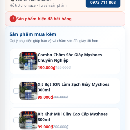
0973 711 868
Hỗ trợ chọn size • Tư vấn sản phẩm
Sản phẩm hiện đã hết hàng
!
Sản phẩm mua kèm
Gợi ý phụ kiện giúp bảo vệ và chăm sóc đôi giày tốt hơn
Combo Chăm Sóc Giày Myshoes
Chuyên Nghiệp
190.000₫
455.000₫
Xịt Bọt ION Làm Sạch Giày Myshoes
300ml
99.000₫
200.000₫
Xịt Khử Mùi Giày Cao Cấp Myshoes
300ml
99.000₫
200.000₫