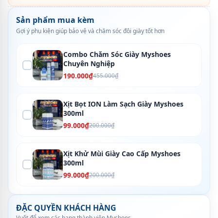
Sản phẩm mua kèm
Gợi ý phụ kiện giúp bảo vệ và chăm sóc đôi giày tốt hơn
Combo Chăm Sóc Giày Myshoes
Chuyên Nghiệp
190.000₫
455.000₫
Xịt Bọt ION Làm Sạch Giày Myshoes
300ml
99.000₫
200.000₫
Xịt Khử Mùi Giày Cao Cấp Myshoes
300ml
99.000₫
200.000₫
ĐẶC QUYỀN KHÁCH HÀNG
Vuốt để xem các hạng thành viên Myshoes