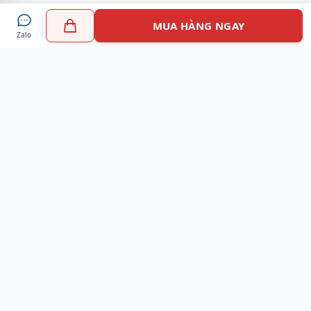
MUA HÀNG NGAY
Zalo
Myshoes là nền tảng mua sắm giày chính hãng hàng đầu
Việt Nam với hơn 100.000 khách hàng đã tin tưởng và lựa
chọn. Cùng với công nghệ hiện đại chúng tôi cam kết
mang đến trải nghiệm mua sắm tuyệt vời nhất.