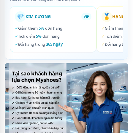
💎
🥇
KIM CƯƠNG
HẠNG VÀ
VIP
✓
Giảm thêm
5%
đơn hàng
✓
Giảm thêm
3%
✓
Tích điểm
5%
đơn hàng
✓
Tích điểm
3%
đơ
✓
Đổi hàng trong
365 ngày
✓
Đổi hàng trong