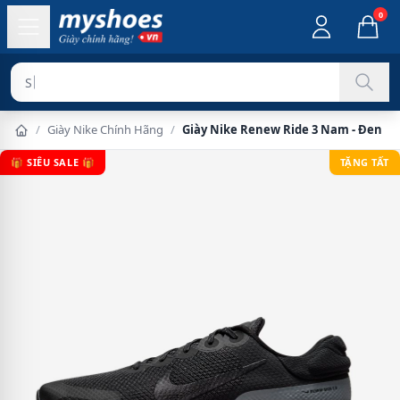
0
Sản phẩm ch
/
Giày Nike Chính Hãng
/
Giày Nike Renew Ride 3 Nam - Đen Fu
🎁 SIÊU SALE 🎁
TẶNG TẤT