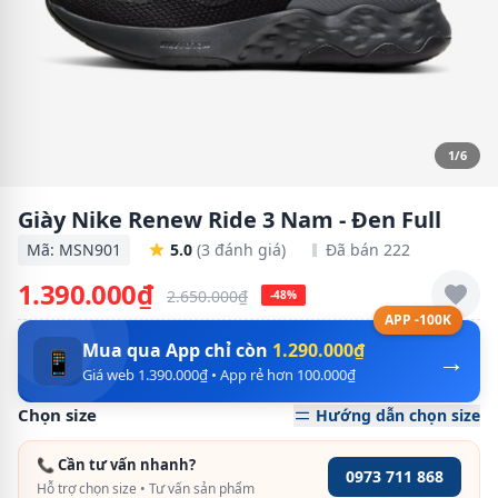
1/6
Giày Nike Renew Ride 3 Nam - Đen Full
Mã: MSN901
5.0
(3 đánh giá)
Đã bán 222
1.390.000₫
2.650.000₫
-48%
APP -100K
Mua qua App chỉ còn
1.290.000₫
→
📱
Giá web 1.390.000₫ • App rẻ hơn 100.000₫
Chọn size
Hướng dẫn chọn size
📞 Cần tư vấn nhanh?
0973 711 868
Hỗ trợ chọn size • Tư vấn sản phẩm