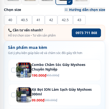
Chọn size
Hướng dẫn chọn size
40
40.5
41
42
42.5
43
📞 Cần tư vấn nhanh?
0973 711 868
Hỗ trợ chọn size • Tư vấn sản phẩm
Sản phẩm mua kèm
Gợi ý phụ kiện giúp bảo vệ và chăm sóc đôi giày tốt hơn
Combo Chăm Sóc Giày Myshoes
Chuyên Nghiệp
190.000₫
455.000₫
Xịt Bọt ION Làm Sạch Giày Myshoes
300ml
99.000₫
200.000₫