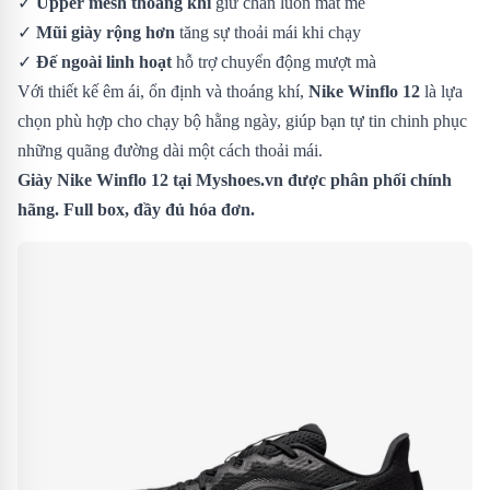
✓
Upper mesh thoáng khí
giữ chân luôn mát mẻ
✓
Mũi giày rộng hơn
tăng sự thoải mái khi chạy
✓
Đế ngoài linh hoạt
hỗ trợ chuyển động mượt mà
Với thiết kế êm ái, ổn định và thoáng khí,
Nike Winflo 12
là lựa
chọn phù hợp cho chạy bộ hằng ngày, giúp bạn tự tin chinh phục
những quãng đường dài một cách thoải mái.
Giày Nike Winflo 12 tại Myshoes.vn được phân phối chính
hãng. Full box, đầy đủ hóa đơn.