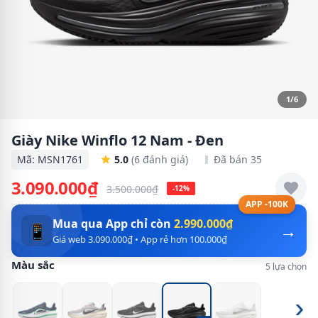
1/6
Giày Nike Winflo 12 Nam - Đen
Mã: MSN1761
5.0
(6 đánh giá)
Đã bán 35
3.090.000₫
3.500.000₫
-12%
APP -100K
Mua qua App chỉ còn
2.990.000₫
→
📱
Giá web 3.090.000₫ • App rẻ hơn 100.000₫
Màu sắc
5 lựa chọn
›