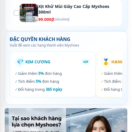
Xịt Khử Mùi Giày Cao Cấp Myshoes
300ml
99.000₫
200.000₫
ĐẶC QUYỀN KHÁCH HÀNG
Vuốt để xem các hạng thành viên Myshoes
💎
🥇
KIM CƯƠNG
HẠNG VÀ
VIP
✓
Giảm thêm
5%
đơn hàng
✓
Giảm thêm
3%
✓
Tích điểm
5%
đơn hàng
✓
Tích điểm
3%
đơ
✓
Đổi hàng trong
365 ngày
✓
Đổi hàng trong