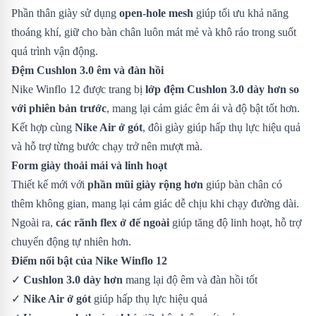
Phần thân giày sử dụng
open-hole mesh
giúp tối ưu khả năng
thoáng khí, giữ cho bàn chân luôn mát mẻ và khô ráo trong suốt
quá trình vận động.
Đệm Cushlon 3.0 êm và đàn hồi
Nike Winflo 12 được trang bị
lớp đệm Cushlon 3.0 dày hơn so
với phiên bản trước
, mang lại cảm giác êm ái và độ bật tốt hơn.
Kết hợp cùng
Nike Air ở gót
, đôi giày giúp hấp thụ lực hiệu quả
và hỗ trợ từng bước chạy trở nên mượt mà.
Form giày thoải mái và linh hoạt
Thiết kế mới với
phần mũi giày rộng hơn
giúp bàn chân có
thêm không gian, mang lại cảm giác dễ chịu khi chạy đường dài.
Ngoài ra,
các rãnh flex ở đế ngoài
giúp tăng độ linh hoạt, hỗ trợ
chuyển động tự nhiên hơn.
Điểm nổi bật của Nike Winflo 12
✓
Cushlon 3.0 dày hơn
mang lại độ êm và đàn hồi tốt
✓
Nike Air ở gót
giúp hấp thụ lực hiệu quả