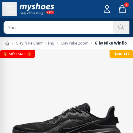
0
Sản phẩm chín
/
Giày Nike Chính Hãng
/
Giày Nike Zoom
/
Giày Nike Winflo 1
🎁 SIÊU SALE 🎁
TẶNG TẤT