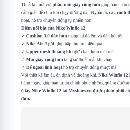
Thiết kế mới với
phần mũi giày rộng hơn
giúp bàn chân c
cảm giác dễ chịu khi chạy đường dài. Ngoài ra,
các rãnh f
hoạt, hỗ trợ chuyển động tự nhiên hơn.
Điểm nổi bật của Nike Winflo 12
✓
Cushlon 3.0 dày hơn
mang lại độ êm và đàn hồi tốt
✓
Nike Air ở gót
giúp hấp thụ lực hiệu quả
✓
Upper mesh thoáng khí
giữ chân luôn mát mẻ
✓
Mũi giày rộng hơn
tăng sự thoải mái khi chạy
✓
Đế ngoài linh hoạt
hỗ trợ chuyển động mượt mà
Với thiết kế êm ái, ổn định và thoáng khí,
Nike Winflo 12
l
hằng ngày, giúp bạn tự tin chinh phục những quãng đường 
Giày Nike Winflo 12 tại Myshoes.vn được phân phối ch
đơn.