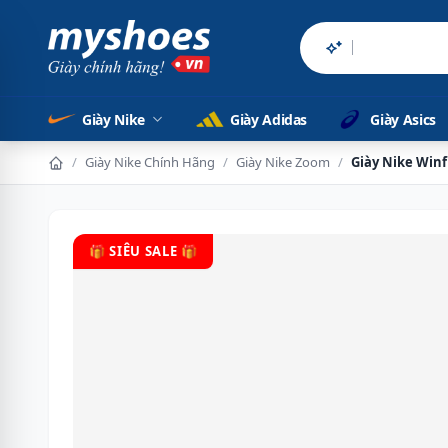
Sản phẩm chính
Giày Nike
Giày Adidas
Giày Asics
/
Giày Nike Chính Hãng
/
Giày Nike Zoom
/
Giày Nike Winf
🎁 SIÊU SALE 🎁