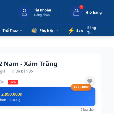
0
Tài khoản
Giỏ hàng
Đăng nhập
Bảng
⚡️
Thể Thao
Phụ kiện
Sale
Tin
12 Nam - Xám Trắng
giá)
Đã bán 36
00₫
-12%
APP -100K
n
2.990.000₫
→
ẻ hơn 100.000₫
5 lựa chọn