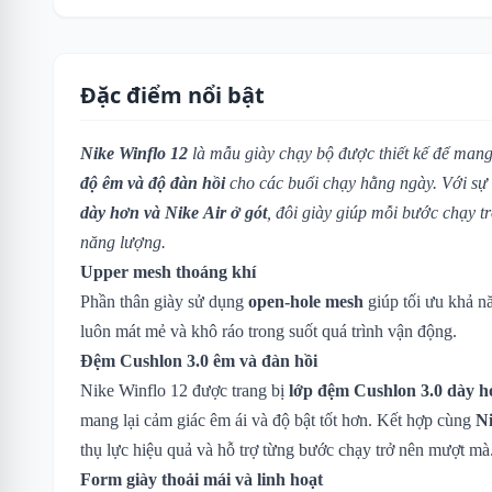
Đặc điểm nổi bật
Nike Winflo 12
là mẫu giày chạy bộ được thiết kế để mang
độ êm và độ đàn hồi
cho các buổi chạy hằng ngày. Với sự
dày hơn và Nike Air ở gót
, đôi giày giúp mỗi bước chạy t
năng lượng.
Upper mesh thoáng khí
Phần thân giày sử dụng
open-hole mesh
giúp tối ưu khả n
luôn mát mẻ và khô ráo trong suốt quá trình vận động.
Đệm Cushlon 3.0 êm và đàn hồi
Nike Winflo 12 được trang bị
lớp đệm Cushlon 3.0 dày h
mang lại cảm giác êm ái và độ bật tốt hơn. Kết hợp cùng
Ni
thụ lực hiệu quả và hỗ trợ từng bước chạy trở nên mượt mà
Form giày thoải mái và linh hoạt