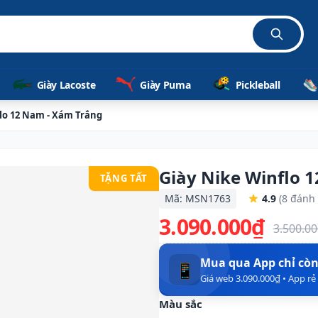
Giày Lacoste
Giày Puma
Pickleball
lo 12 Nam - Xám Trắng
Giày Nike Winflo 
TẶNG TẤT
Mã: MSN1763
4.9
(8 đánh 
3.090.000₫
3.500.0
Mua qua App chỉ cò
📱
Giá web 3.090.000₫ • App r
Màu sắc