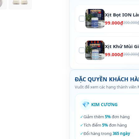
Xịt Bọt ION L
99.000₫
200.000
Xịt Khử Mùi G
99.000₫
200.000
ĐẶC QUYỀN KHÁCH H
Vuốt để xem các hạng thành viên
💎
KIM CƯƠNG
✓
Giảm thêm
5%
đơn hàng
✓
Tích điểm
5%
đơn hàng
✓
Đổi hàng trong
365 ngày