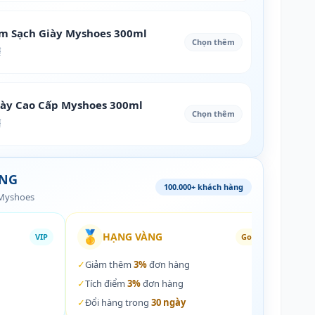
àm Sạch Giày Myshoes 300ml
Chọn thêm
₫
iày Cao Cấp Myshoes 300ml
Chọn thêm
₫
ÀNG
100.000+ khách hàng
 Myshoes
🥇
🏵️
HẠNG VÀNG
VIP
Gold
✓
Giảm thêm
3%
đơn hàng
✓
Giả
✓
Tích điểm
3%
đơn hàng
✓
Tích
✓
Đổi hàng trong
30 ngày
✓
Đổi 