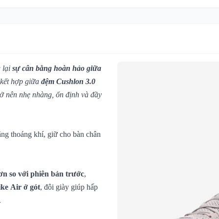
 lại
sự cân bằng hoàn hảo giữa
 kết hợp giữa
đệm Cushlon 3.0
rở nên nhẹ nhàng, ổn định và đầy
ăng thoáng khí, giữ cho bàn chân
ơn so với phiên bản trước
,
ke Air ở gót
, đôi giày giúp hấp
.