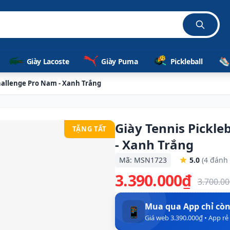
Giày Lacoste
Giày Puma
Pickleball
Challenge Pro Nam - Xanh Trắng
Giày Tennis Pickle
TẶNG TẤT
- Xanh Trắng
Mã: MSN1723
5.0
(4 đánh 
3.390.000₫
3.700.0
Mua qua App chỉ cò
📱
Giá web 3.390.000₫ • App r