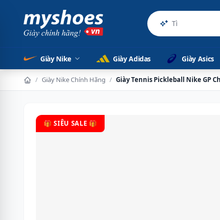
Sản phẩm chí
Giày Nike
Giày Adidas
Giày Asics
/
Giày Nike Chính Hãng
/
Giày Tennis Pickleball Nike GP 
🎁 SIÊU SALE 🎁