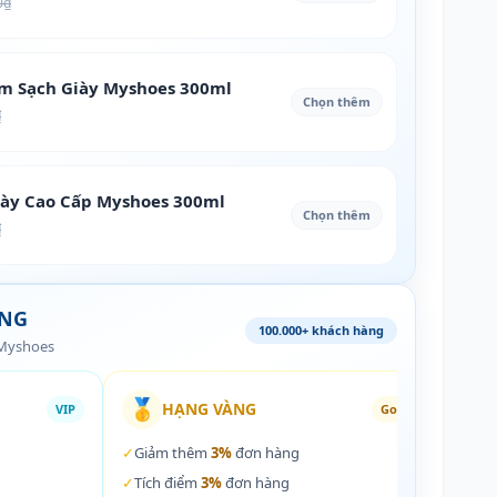
0₫
àm Sạch Giày Myshoes 300ml
Chọn thêm
₫
iày Cao Cấp Myshoes 300ml
Chọn thêm
₫
ÀNG
100.000+ khách hàng
 Myshoes
🥇
🏵️
HẠNG VÀNG
VIP
Gold
✓
Giảm thêm
3%
đơn hàng
✓
Giả
✓
Tích điểm
3%
đơn hàng
✓
Tích