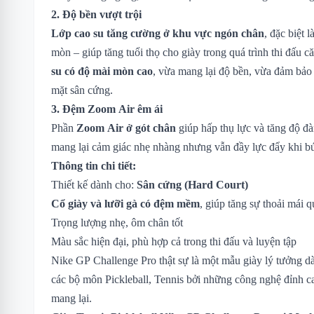
2. Độ bền vượt trội
Lớp cao su tăng cường ở khu vực ngón chân
, đặc biệt 
mòn – giúp tăng tuổi thọ cho giày trong quá trình thi đấu c
su có độ mài mòn cao
, vừa mang lại độ bền, vừa đảm bảo 
mặt sân cứng.
3. Đệm Zoom Air êm ái
Phần
Zoom Air ở gót chân
giúp hấp thụ lực và tăng độ đà
mang lại cảm giác nhẹ nhàng nhưng vẫn đầy lực đẩy khi bứ
Thông tin chi tiết:
Thiết kế dành cho:
Sân cứng (Hard Court)
Cổ giày và lưỡi gà có đệm mềm
, giúp tăng sự thoải mái 
Trọng lượng nhẹ, ôm chân tốt
Màu sắc hiện đại, phù hợp cả trong thi đấu và luyện tập
Nike GP Challenge Pro thật sự là một mẫu giày lý tưởng dà
các bộ môn Pickleball, Tennis bởi những công nghệ đỉnh 
mang lại.