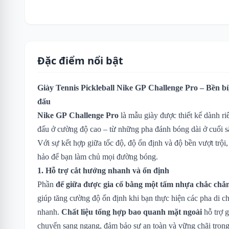
Đặc điểm nổi bật
Giày Tennis Pickleball Nike GP Challenge Pro – Bền bỉ,
đấu
Nike GP Challenge Pro
là mẫu giày được thiết kế dành r
đấu ở cường độ cao – từ những pha đánh bóng dài ở cuối sân
Với sự kết hợp giữa tốc độ, độ ổn định và độ bền vượt trội,
hảo để bạn làm chủ mọi đường bóng.
1. Hỗ trợ cắt hướng nhanh và ổn định
Phần
đế giữa được gia cố bằng một tấm nhựa chắc chắ
giúp tăng cường độ ổn định khi bạn thực hiện các pha di 
nhanh.
Chất liệu tổng hợp bao quanh mặt ngoài
hỗ trợ g
chuyển sang ngang, đảm bảo sự an toàn và vững chãi tron