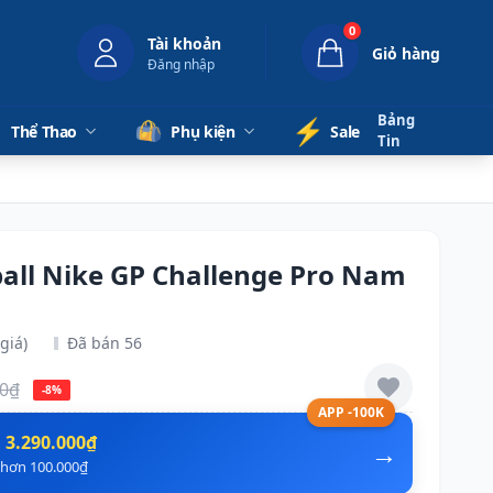
0
Tài khoản
Giỏ hàng
Đăng nhập
Bảng
⚡️
Thể Thao
Phụ kiện
Sale
Tin
ball Nike GP Challenge Pro Nam
giá)
Đã bán 56
00₫
-8%
APP -100K
n
3.290.000₫
→
ẻ hơn 100.000₫