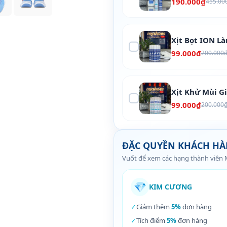
190.000₫
455.00
Xịt Bọt ION L
99.000₫
200.000
Xịt Khử Mùi G
99.000₫
200.000
ĐẶC QUYỀN KHÁCH H
Vuốt để xem các hạng thành viên
💎
KIM CƯƠNG
✓
Giảm thêm
5%
đơn hàng
✓
Tích điểm
5%
đơn hàng