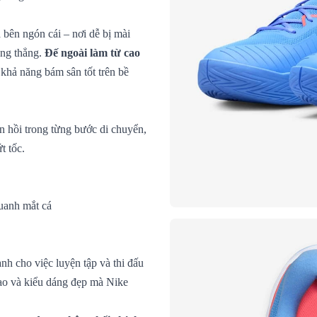
là bên ngón cái – nơi dễ bị mài
ăng thẳng.
Đế ngoài làm từ cao
khả năng bám sân tốt trên bề
n hồi trong từng bước di chuyển,
t tốc.
quanh mắt cá
nh cho việc luyện tập và thi đấu
cao và kiểu dáng đẹp mà Nike