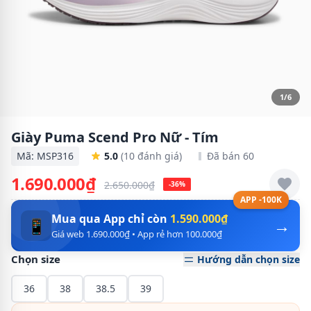
1/6
Giày Puma Scend Pro Nữ - Tím
Mã: MSP316
5.0
(10 đánh giá)
Đã bán 60
1.690.000₫
2.650.000₫
-36%
APP -100K
Mua qua App chỉ còn
1.590.000₫
→
📱
Giá web 1.690.000₫ • App rẻ hơn 100.000₫
Chọn size
Hướng dẫn chọn size
36
38
38.5
39