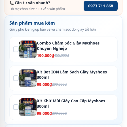
📞 Cần tư vấn nhanh?
0973 711 868
Hỗ trợ chọn size • Tư vấn sản phẩm
Sản phẩm mua kèm
Gợi ý phụ kiện giúp bảo vệ và chăm sóc đôi giày tốt hơn
Combo Chăm Sóc Giày Myshoes
Chuyên Nghiệp
190.000₫
455.000₫
Xịt Bọt ION Làm Sạch Giày Myshoes
300ml
99.000₫
200.000₫
Xịt Khử Mùi Giày Cao Cấp Myshoes
300ml
99.000₫
200.000₫