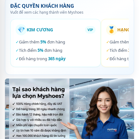
ĐẶC QUYỀN KHÁCH HÀNG
Vuốt để xem các hạng thành viên Myshoes
💎
🥇
KIM CƯƠNG
HẠNG VÀ
VIP
✓
Giảm thêm
5%
đơn hàng
✓
Giảm thêm
3%
✓
Tích điểm
5%
đơn hàng
✓
Tích điểm
3%
đơ
✓
Đổi hàng trong
365 ngày
✓
Đổi hàng trong