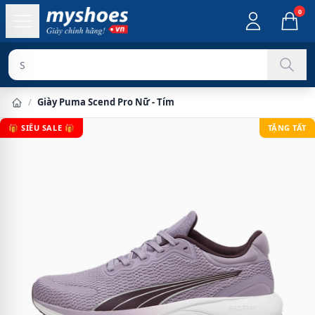
0
Sản phẩm chí
/
Giày Puma Scend Pro Nữ - Tím
🎁 SIÊU SALE 🎁
TẶNG TẤT