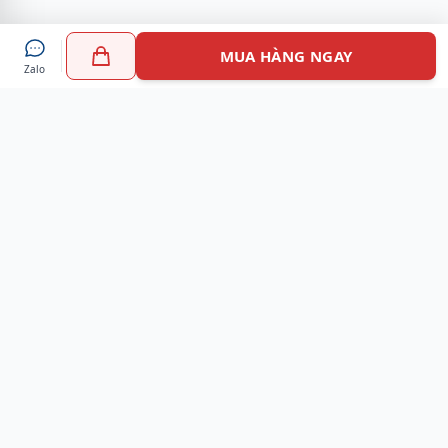
MUA HÀNG NGAY
Zalo
Myshoes là nền tảng mua sắm giày chính hãng hàng đầu
Việt Nam với hơn 100.000 khách hàng đã tin tưởng và lựa
chọn. Cùng với công nghệ hiện đại chúng tôi cam kết