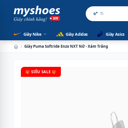
Sản phẩm ch
Giày Nike
Giày Adidas
Giày Asics
/
Giày Puma Softride Enzo NXT Nữ - Xám Trắng
🎁 SIÊU SALE 🎁