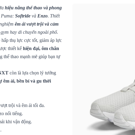
iữa
hiệu năng thể thao và phong
ủa Puma:
Softride
và
Enzo
. Thiết
i nghiệm
êm ái vượt trội và cảm
g gym hay di chuyển ngoài phố.
hấp thụ lực cực tốt, giảm áp lực
ược thiết kế
hiện đại, ôm chân
g thể thao mạnh mẽ giúp bạn tự
 NXT
còn là lựa chọn lý tưởng
ự êm ái, bền bỉ và gu thời
t trội và êm ái tối đa.
o nổi tiếng.
mái khi vận động.
.