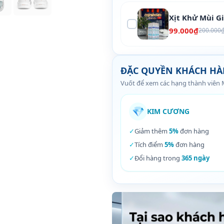
Xịt Khử Mùi G
99.000₫
200.000
ĐẶC QUYỀN KHÁCH H
Vuốt để xem các hạng thành viên
💎
KIM CƯƠNG
✓
Giảm thêm
5%
đơn hàng
✓
Tích điểm
5%
đơn hàng
✓
Đổi hàng trong
365 ngày