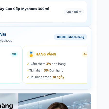
iày Cao Cấp Myshoes 300ml
Chọn thêm
₫
ÀNG
100.000+ khách hàng
 Myshoes
🥇
🏵️
HẠNG VÀNG
VIP
Gold
✓
Giảm thêm
3%
đơn hàng
✓
Giả
✓
Tích điểm
3%
đơn hàng
✓
Tích
✓
Đổi hàng trong
30 ngày
✓
Đổi 