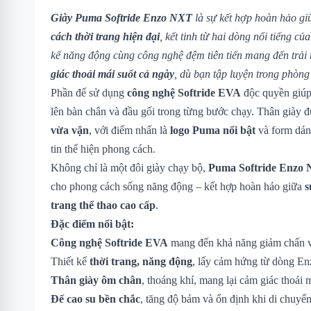
Giày Puma Softride Enzo NXT
là sự kết hợp hoàn hảo g
cách thời trang hiện đại
, kết tinh từ hai dòng nổi tiếng c
kế năng động cùng công nghệ đệm tiên tiến mang đến trả
giác thoải mái suốt cả ngày
, dù bạn tập luyện trong phòn
Phần đế sử dụng
công nghệ Softride EVA
độc quyền giúp 
lên bàn chân và đầu gối trong từng bước chạy. Thân giày đ
vừa vặn
, với điểm nhấn là
logo Puma nổi bật
và form dán
tin thể hiện phong cách.
Không chỉ là một đôi giày chạy bộ,
Puma Softride Enzo
cho phong cách sống năng động – kết hợp hoàn hảo giữa
s
trang thể thao cao cấp
.
Đặc điểm nổi bật:
Công nghệ Softride EVA
mang đến khả năng giảm chấn vượ
Thiết kế
thời trang, năng động
, lấy cảm hứng từ dòng Enz
Thân giày ôm chân
, thoáng khí, mang lại cảm giác thoải 
Đế cao su bền chắc
, tăng độ bám và ổn định khi di chuyển