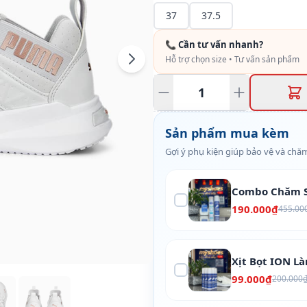
37
37.5
📞 Cần tư vấn nhanh?
Hỗ trợ chọn size • Tư vấn sản phẩm
Sản phẩm mua kèm
Gợi ý phụ kiện giúp bảo vệ và chăm
Combo Chăm S
190.000₫
455.00
Xịt Bọt ION L
99.000₫
200.000