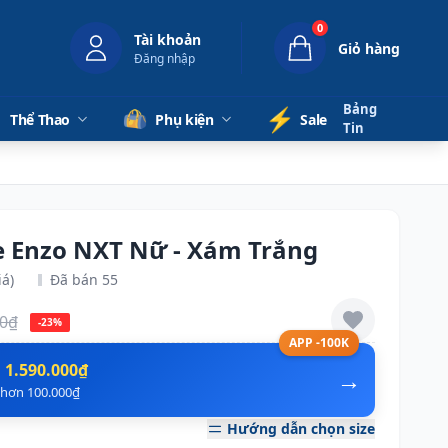
0
Tài khoản
Giỏ hàng
Đăng nhập
Bảng
⚡️
Thể Thao
Phụ kiện
Sale
Tin
e Enzo NXT Nữ - Xám Trắng
iá)
Đã bán 55
00₫
-23%
APP -100K
n
1.590.000₫
→
ẻ hơn 100.000₫
Hướng dẫn chọn size