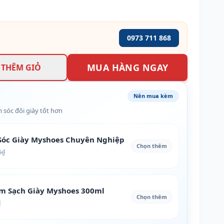
0973 711 868
MUA HÀNG NGAY
THÊM GIỎ
Nên mua kèm
 sóc đôi giày tốt hơn
óc Giày Myshoes Chuyên Nghiệp
Chọn thêm
0₫
àm Sạch Giày Myshoes 300ml
Chọn thêm
₫