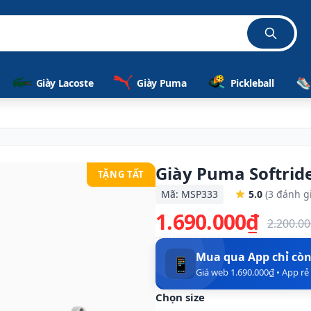
Giày Lacoste
Giày Puma
Pickleball
Giày Puma Softrid
TẶNG TẤT
Mã: MSP333
5.0
(3 đánh g
1.690.000₫
2.200.0
Mua qua App chỉ cò
📱
Giá web 1.690.000₫ • App r
Chọn size