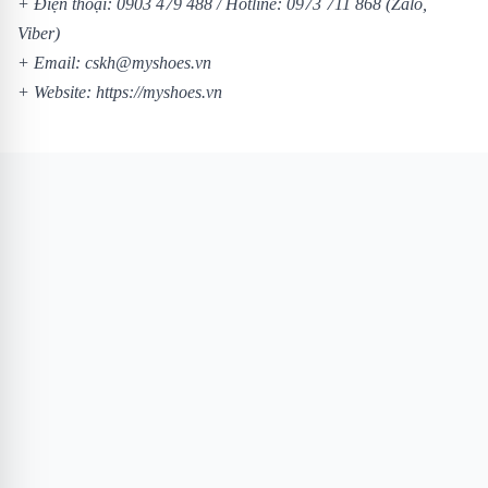
+ Điện thoại: 0903 479 488 /
Hotline: 0973 711 868 (Zalo,
Viber)
+ Email: cskh@myshoes.vn
+ Website:
https://myshoes.vn