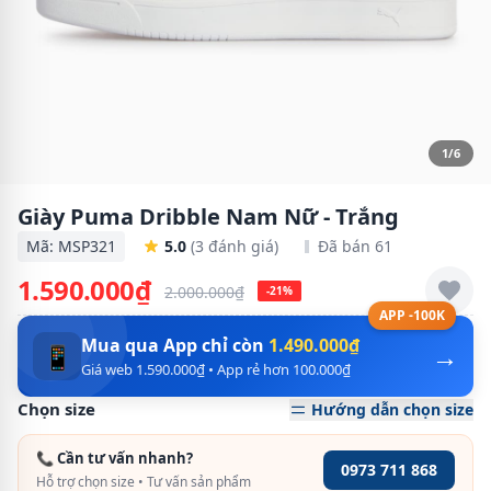
1/6
Giày Puma Dribble Nam Nữ - Trắng
Mã: MSP321
5.0
(3 đánh giá)
Đã bán 61
1.590.000₫
2.000.000₫
-21%
APP -100K
Mua qua App chỉ còn
1.490.000₫
→
📱
Giá web 1.590.000₫ • App rẻ hơn 100.000₫
Chọn size
Hướng dẫn chọn size
📞 Cần tư vấn nhanh?
0973 711 868
Hỗ trợ chọn size • Tư vấn sản phẩm