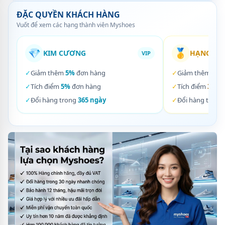
ĐẶC QUYỀN KHÁCH HÀNG
Vuốt để xem các hạng thành viên Myshoes
💎
🥇
KIM CƯƠNG
HẠNG VÀ
VIP
✓
Giảm thêm
5%
đơn hàng
✓
Giảm thêm
3%
✓
Tích điểm
5%
đơn hàng
✓
Tích điểm
3%
đơ
✓
Đổi hàng trong
365 ngày
✓
Đổi hàng trong