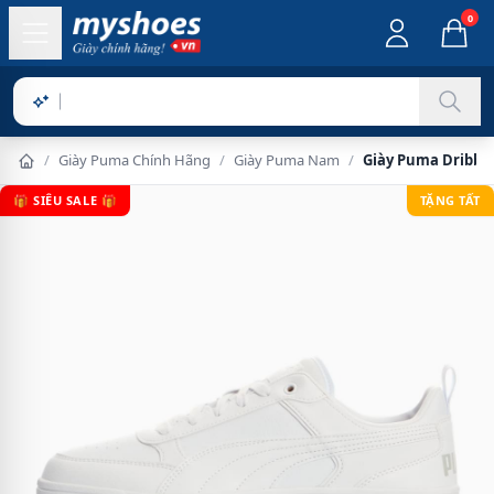
0
Sản phẩm c
/
Giày Puma Chính Hãng
/
Giày Puma Nam
/
Giày Puma Dribbl
🎁 SIÊU SALE 🎁
TẶNG TẤT