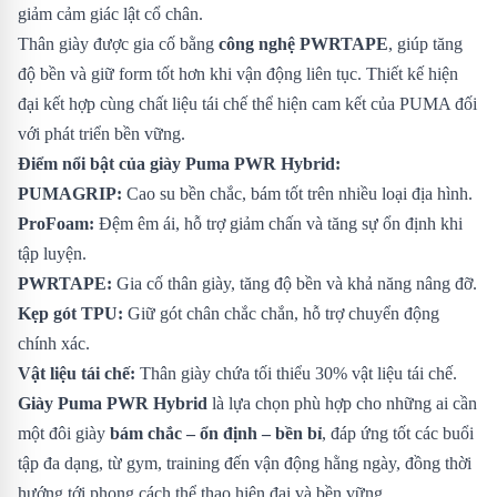
giảm cảm giác lật cổ chân.
Thân giày được gia cố bằng
công nghệ PWRTAPE
, giúp tăng
độ bền và giữ form tốt hơn khi vận động liên tục. Thiết kế hiện
đại kết hợp cùng chất liệu tái chế thể hiện cam kết của PUMA đối
với phát triển bền vững.
Điểm nổi bật của giày Puma PWR Hybrid:
PUMAGRIP:
Cao su bền chắc, bám tốt trên nhiều loại địa hình.
ProFoam:
Đệm êm ái, hỗ trợ giảm chấn và tăng sự ổn định khi
tập luyện.
PWRTAPE:
Gia cố thân giày, tăng độ bền và khả năng nâng đỡ.
Kẹp gót TPU:
Giữ gót chân chắc chắn, hỗ trợ chuyển động
chính xác.
Vật liệu tái chế:
Thân giày chứa tối thiểu 30% vật liệu tái chế.
Giày Puma PWR Hybrid
là lựa chọn phù hợp cho những ai cần
một đôi giày
bám chắc – ổn định – bền bỉ
, đáp ứng tốt các buổi
tập đa dạng, từ gym, training đến vận động hằng ngày, đồng thời
hướng tới phong cách thể thao hiện đại và bền vững.