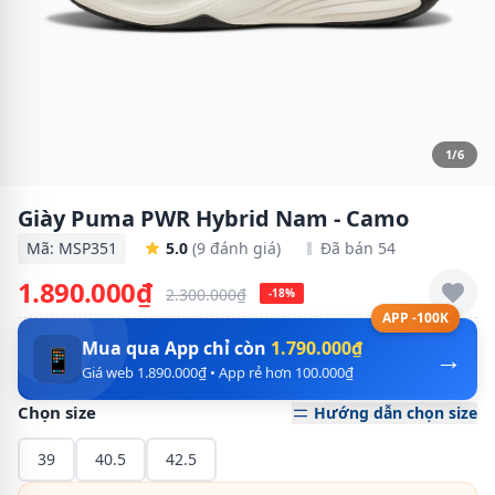
1/6
Giày Puma PWR Hybrid Nam - Camo
Mã: MSP351
5.0
(9 đánh giá)
Đã bán 54
1.890.000₫
2.300.000₫
-18%
APP -100K
Mua qua App chỉ còn
1.790.000₫
→
📱
Giá web 1.890.000₫ • App rẻ hơn 100.000₫
Chọn size
Hướng dẫn chọn size
39
40.5
42.5