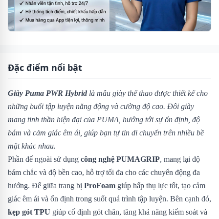
Đặc điểm nổi bật
Giày Puma PWR Hybrid
là mẫu giày thể thao được thiết kế cho
những buổi tập luyện năng động và cường độ cao. Đôi giày
mang tinh thần hiện đại của PUMA, hướng tới sự ổn định, độ
bám và cảm giác êm ái, giúp bạn tự tin di chuyển trên nhiều bề
mặt khác nhau.
Phần đế ngoài sử dụng
công nghệ PUMAGRIP
, mang lại độ
bám chắc và độ bền cao, hỗ trợ tối đa cho các chuyển động đa
hướng. Đế giữa trang bị
ProFoam
giúp hấp thụ lực tốt, tạo cảm
giác êm ái và ổn định trong suốt quá trình tập luyện. Bên cạnh đó,
kẹp gót TPU
giúp cố định gót chân, tăng khả năng kiểm soát và