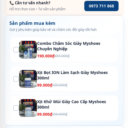
📞 Cần tư vấn nhanh?
0973 711 868
Hỗ trợ chọn size • Tư vấn sản phẩm
Sản phẩm mua kèm
Gợi ý phụ kiện giúp bảo vệ và chăm sóc đôi giày tốt hơn
Combo Chăm Sóc Giày Myshoes
Chuyên Nghiệp
190.000₫
455.000₫
Xịt Bọt ION Làm Sạch Giày Myshoes
300ml
99.000₫
200.000₫
Xịt Khử Mùi Giày Cao Cấp Myshoes
300ml
99.000₫
200.000₫