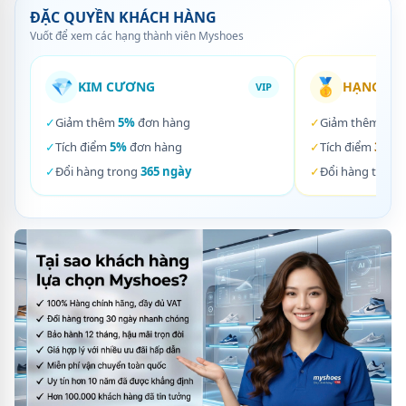
ĐẶC QUYỀN KHÁCH HÀNG
Vuốt để xem các hạng thành viên Myshoes
💎
🥇
KIM CƯƠNG
HẠNG VÀ
VIP
✓
Giảm thêm
5%
đơn hàng
✓
Giảm thêm
3%
✓
Tích điểm
5%
đơn hàng
✓
Tích điểm
3%
đơ
✓
Đổi hàng trong
365 ngày
✓
Đổi hàng trong