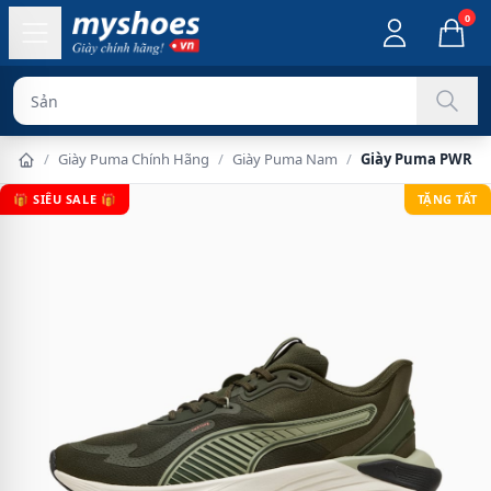
0
Sản phẩm chính
/
Giày Puma Chính Hãng
/
Giày Puma Nam
/
Giày Puma PWR Hy
🎁 SIÊU SALE 🎁
TẶNG TẤT