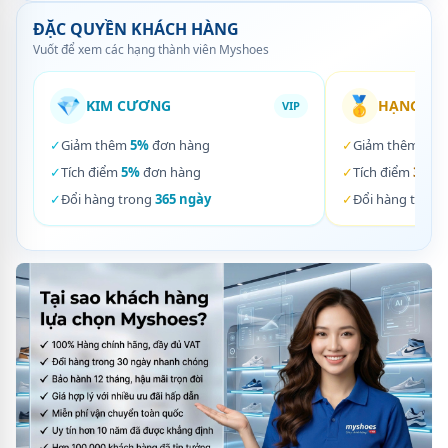
ĐẶC QUYỀN KHÁCH HÀNG
Vuốt để xem các hạng thành viên Myshoes
💎
🥇
KIM CƯƠNG
HẠNG VÀ
VIP
✓
Giảm thêm
5%
đơn hàng
✓
Giảm thêm
3%
✓
Tích điểm
5%
đơn hàng
✓
Tích điểm
3%
đơ
✓
Đổi hàng trong
365 ngày
✓
Đổi hàng trong