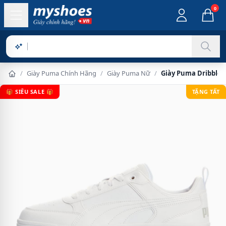
0
Sản p
/
Giày Puma Chính Hãng
/
Giày Puma Nữ
/
Giày Puma Dribble 
🎁 SIÊU SALE 🎁
TẶNG TẤT