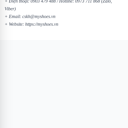
+ Điện thoại: 0903 479 488 /
Hotline: 0973 711 868 (Zalo,
Viber)
+ Email: cskh@myshoes.vn
+ Website:
https://myshoes.vn