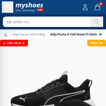
0
Sản phẩm chính hãng 100
/
Giày Puma Chính Hãng
/
Giày Puma X-Cell Nova FS Nam - Đen
🎁 SIÊU SALE 🎁
TẶNG TẤT