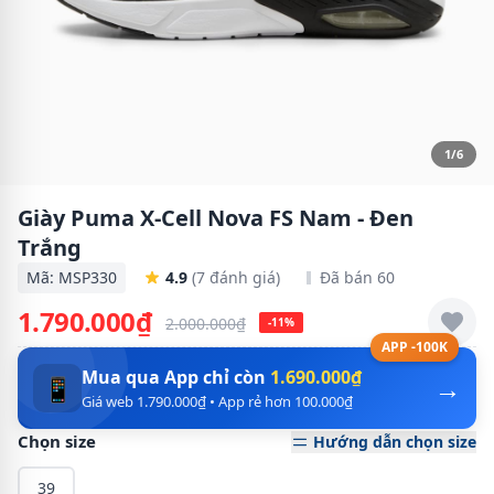
1/6
Giày Puma X-Cell Nova FS Nam - Đen
Trắng
Mã: MSP330
4.9
(7 đánh giá)
Đã bán 60
1.790.000₫
2.000.000₫
-11%
APP -100K
Mua qua App chỉ còn
1.690.000₫
→
📱
Giá web 1.790.000₫ • App rẻ hơn 100.000₫
Chọn size
Hướng dẫn chọn size
39