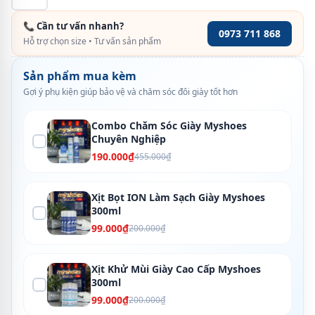
📞 Cần tư vấn nhanh?
0973 711 868
Hỗ trợ chọn size • Tư vấn sản phẩm
Sản phẩm mua kèm
Gợi ý phụ kiện giúp bảo vệ và chăm sóc đôi giày tốt hơn
Combo Chăm Sóc Giày Myshoes
Chuyên Nghiệp
190.000₫
455.000₫
Xịt Bọt ION Làm Sạch Giày Myshoes
300ml
99.000₫
200.000₫
Xịt Khử Mùi Giày Cao Cấp Myshoes
300ml
99.000₫
200.000₫