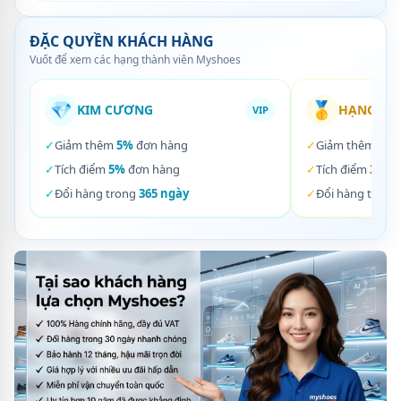
ĐẶC QUYỀN KHÁCH HÀNG
Vuốt để xem các hạng thành viên Myshoes
💎
🥇
KIM CƯƠNG
HẠNG VÀ
VIP
✓
Giảm thêm
5%
đơn hàng
✓
Giảm thêm
3%
✓
Tích điểm
5%
đơn hàng
✓
Tích điểm
3%
đơ
✓
Đổi hàng trong
365 ngày
✓
Đổi hàng trong