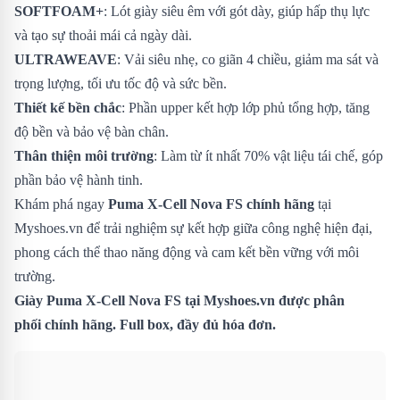
SOFTFOAM+
: Lót giày siêu êm với gót dày, giúp hấp thụ lực
và tạo sự thoải mái cả ngày dài.
ULTRAWEAVE
: Vải siêu nhẹ, co giãn 4 chiều, giảm ma sát và
trọng lượng, tối ưu tốc độ và sức bền.
Thiết kế bền chắc
: Phần upper kết hợp lớp phủ tổng hợp, tăng
độ bền và bảo vệ bàn chân.
Thân thiện môi trường
: Làm từ ít nhất 70% vật liệu tái chế, góp
phần bảo vệ hành tinh.
Khám phá ngay
Puma X-Cell Nova FS chính hãng
tại
Myshoes.vn để trải nghiệm sự kết hợp giữa công nghệ hiện đại,
phong cách thể thao năng động và cam kết bền vững với môi
trường.
Giày Puma X-Cell Nova FS
tại Myshoes.vn được phân
phối chính hãng. Full box, đầy đủ hóa đơn.