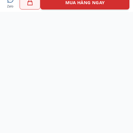
MUA HÀNG NGAY
Zalo
Myshoes là nền tảng mua sắm giày chính hãng hàng đầu
Việt Nam với hơn 100.000 khách hàng đã tin tưởng và lựa
chọn. Cùng với công nghệ hiện đại chúng tôi cam kết
mang đến trải nghiệm mua sắm tuyệt vời nhất.