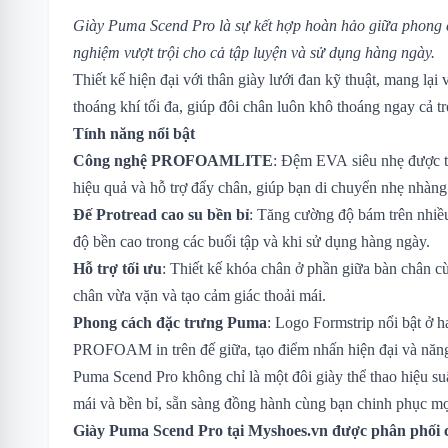
Giày Puma Scend Pro là sự kết hợp hoàn hảo giữa phong c
nghiệm vượt trội cho cả tập luyện và sử dụng hàng ngày.
Thiết kế hiện đại với thân giày lưới đan kỹ thuật, mang lạ
thoáng khí tối đa, giúp đôi chân luôn khô thoáng ngay cả 
Tính năng nổi bật
Công nghệ PROFOAMLITE
: Đệm EVA siêu nhẹ được t
hiệu quả và hỗ trợ đẩy chân, giúp bạn di chuyển nhẹ nhàng
Đế Protread cao su bền bỉ
: Tăng cường độ bám trên nhiều
độ bền cao trong các buổi tập và khi sử dụng hàng ngày.
Hỗ trợ tối ưu
: Thiết kế khóa chân ở phần giữa bàn chân 
chân vừa vặn và tạo cảm giác thoải mái.
Phong cách đặc trưng Puma
: Logo Formstrip nổi bật ở 
PROFOAM in trên đế giữa, tạo điểm nhấn hiện đại và năn
Puma Scend Pro không chỉ là một đôi giày thể thao hiệu su
mái và bền bỉ, sẵn sàng đồng hành cùng bạn chinh phục mọ
Giày Puma Scend Pro
tại Myshoes.vn được phân phối c