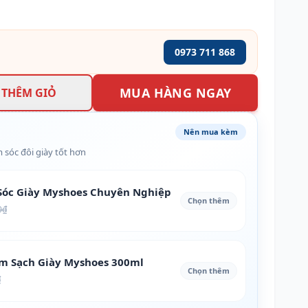
0973 711 868
MUA HÀNG NGAY
THÊM GIỎ
Nên mua kèm
 sóc đôi giày tốt hơn
óc Giày Myshoes Chuyên Nghiệp
Chọn thêm
0₫
àm Sạch Giày Myshoes 300ml
Chọn thêm
₫