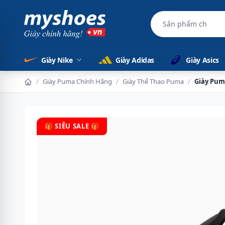
Sản phẩm chính 
Giày Nike
Giày Adidas
Giày Asics
/
Giày Puma Chính Hãng
/
Giày Thể Thao Puma
/
Giày Pum
🎁 SIÊU SALE 🎁