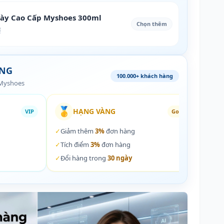
iày Cao Cấp Myshoes 300ml
Chọn thêm
₫
ÀNG
100.000+ khách hàng
 Myshoes
🥇
🏵️
HẠNG VÀNG
VIP
Gold
✓
Giảm thêm
3%
đơn hàng
✓
Giả
✓
Tích điểm
3%
đơn hàng
✓
Tích
✓
Đổi hàng trong
30 ngày
✓
Đổi 