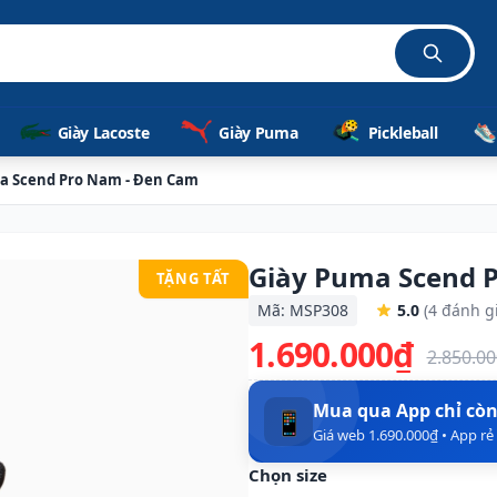
hãng 100%
Giày Lacoste
Giày Puma
Pickleball
a Scend Pro Nam - Đen Cam
Giày Puma Scend 
TẶNG TẤT
Mã: MSP308
5.0
(4 đánh g
1.690.000₫
2.850.0
Mua qua App chỉ cò
📱
Giá web 1.690.000₫ • App r
Chọn size