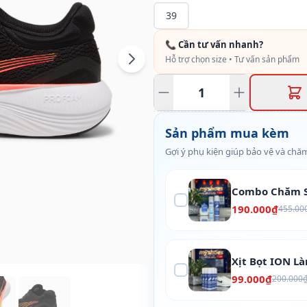
39
📞 Cần tư vấn nhanh?
Hỗ trợ chọn size • Tư vấn sản phẩm
Sản phẩm mua kèm
Gợi ý phụ kiện giúp bảo vệ và chăm
Combo Chăm S
190.000₫
455.00
Xịt Bọt ION L
99.000₫
200.000