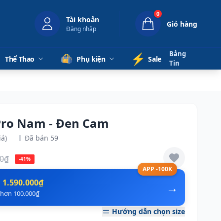
0
Tài khoản
Giỏ hàng
Đăng nhập
Bảng
⚡️
Thể Thao
Phụ kiện
Sale
Tin
Pro Nam - Đen Cam
iá)
Đã bán 59
00₫
-41%
APP -100K
n
1.590.000₫
→
ẻ hơn 100.000₫
Hướng dẫn chọn size