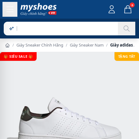
0
Sản phẩm c
/
Giày Sneaker Chính Hãng
/
Giày Sneaker Nam
/
Giày adidas A
🎁 SIÊU SALE 🎁
TẶNG TẤT