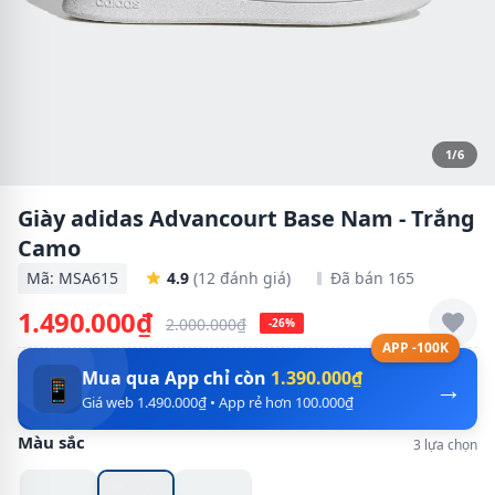
1/6
Giày adidas Advancourt Base Nam - Trắng
Camo
Mã: MSA615
4.9
(12 đánh giá)
Đã bán 165
1.490.000₫
2.000.000₫
-26%
APP -100K
Mua qua App chỉ còn
1.390.000₫
→
📱
Giá web 1.490.000₫ • App rẻ hơn 100.000₫
Màu sắc
3 lựa chọn