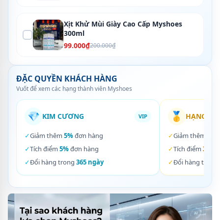
Xịt Khử Mùi Giày Cao Cấp Myshoes
300ml
99.000₫
200.000₫
ĐẶC QUYỀN KHÁCH HÀNG
Vuốt để xem các hạng thành viên Myshoes
💎
🥇
KIM CƯƠNG
HẠNG VÀ
VIP
✓
Giảm thêm
5%
đơn hàng
✓
Giảm thêm
3%
✓
Tích điểm
5%
đơn hàng
✓
Tích điểm
3%
đơ
✓
Đổi hàng trong
365 ngày
✓
Đổi hàng trong