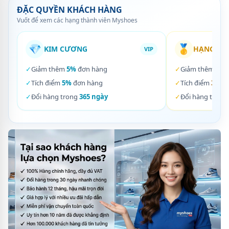
ĐẶC QUYỀN KHÁCH HÀNG
Vuốt để xem các hạng thành viên Myshoes
💎
🥇
KIM CƯƠNG
HẠNG VÀ
VIP
✓
Giảm thêm
5%
đơn hàng
✓
Giảm thêm
3%
✓
Tích điểm
5%
đơn hàng
✓
Tích điểm
3%
đơ
✓
Đổi hàng trong
365 ngày
✓
Đổi hàng trong