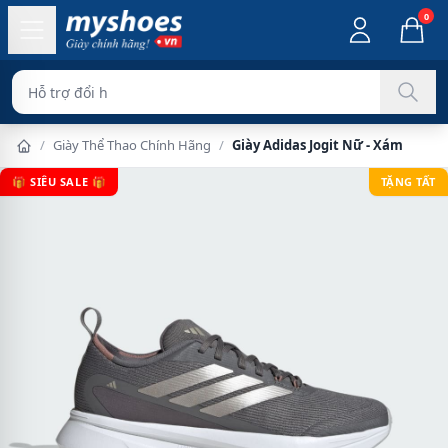
0
Hỗ trợ đổi hàng dễ dàn
/
Giày Thể Thao Chính Hãng
/
Giày Adidas Jogit Nữ - Xám
🎁 SIÊU SALE 🎁
TẶNG TẤT