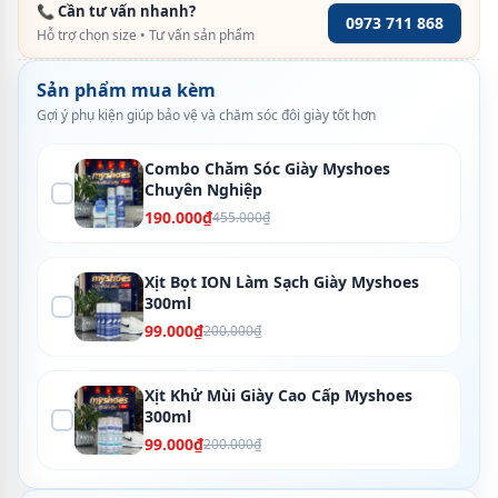
📞 Cần tư vấn nhanh?
0973 711 868
Hỗ trợ chọn size • Tư vấn sản phẩm
Sản phẩm mua kèm
Gợi ý phụ kiện giúp bảo vệ và chăm sóc đôi giày tốt hơn
Combo Chăm Sóc Giày Myshoes
Chuyên Nghiệp
190.000₫
455.000₫
Xịt Bọt ION Làm Sạch Giày Myshoes
300ml
99.000₫
200.000₫
Xịt Khử Mùi Giày Cao Cấp Myshoes
300ml
99.000₫
200.000₫