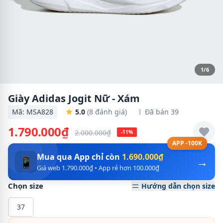
1/6
Giày Adidas Jogit Nữ - Xám
Mã: MSA828
5.0
(8 đánh giá)
Đã bán 39
1.790.000₫
2.000.000₫
-11%
APP -100K
Mua qua App chỉ còn
1.690.000₫
→
📱
Giá web 1.790.000₫ • App rẻ hơn 100.000₫
Chọn size
Hướng dẫn chọn size
37