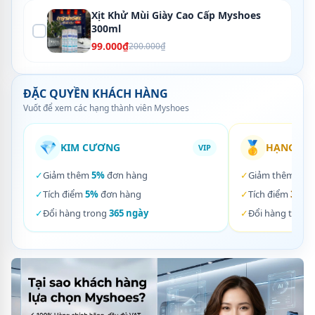
Xịt Khử Mùi Giày Cao Cấp Myshoes
300ml
99.000₫
200.000₫
ĐẶC QUYỀN KHÁCH HÀNG
Vuốt để xem các hạng thành viên Myshoes
💎
🥇
KIM CƯƠNG
HẠNG VÀ
VIP
✓
Giảm thêm
5%
đơn hàng
✓
Giảm thêm
3%
✓
Tích điểm
5%
đơn hàng
✓
Tích điểm
3%
đơ
✓
Đổi hàng trong
365 ngày
✓
Đổi hàng trong