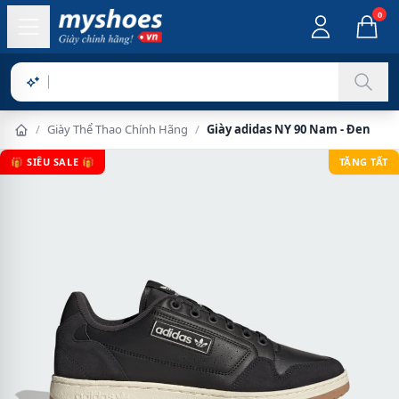
0
Sản phẩm
/
Giày Thể Thao Chính Hãng
/
Giày adidas NY 90 Nam - Đen
🎁 SIÊU SALE 🎁
TẶNG TẤT