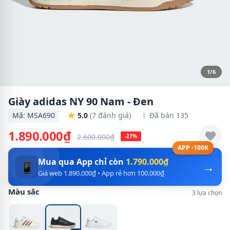
1/6
Giày adidas NY 90 Nam - Đen
Mã: MSA690
5.0
(7 đánh giá)
Đã bán 135
1.890.000₫
2.600.000₫
-27%
APP -100K
Mua qua App chỉ còn
1.790.000₫
→
📱
Giá web 1.890.000₫ • App rẻ hơn 100.000₫
Màu sắc
3 lựa chọn