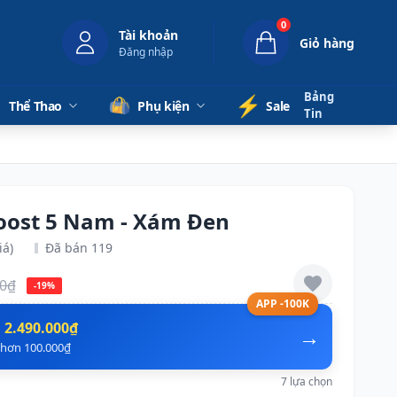
0
Tài khoản
Giỏ hàng
Đăng nhập
Bảng
⚡️
Thể Thao
Phụ kiện
Sale
Tin
oost 5 Nam - Xám Đen
iá)
Đã bán 119
00₫
-19%
APP -100K
n
2.490.000₫
→
ẻ hơn 100.000₫
7 lựa chọn