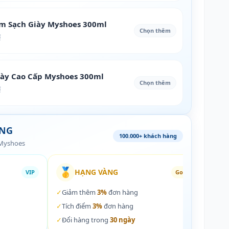
àm Sạch Giày Myshoes 300ml
Chọn thêm
₫
iày Cao Cấp Myshoes 300ml
Chọn thêm
₫
ÀNG
100.000+ khách hàng
 Myshoes
🥇
🏵️
HẠNG VÀNG
VIP
Gold
✓
Giảm thêm
3%
đơn hàng
✓
Giả
✓
Tích điểm
3%
đơn hàng
✓
Tích
✓
Đổi hàng trong
30 ngày
✓
Đổi 