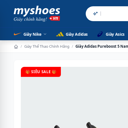
Sản phẩm chí
Giày Nike
Giày Adidas
Giày Asics
/
Giày Thể Thao Chính Hãng
/
Giày Adidas Pureboost 5 Na
🎁 SIÊU SALE 🎁