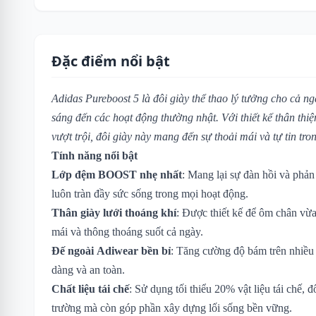
Đặc điểm nổi bật
Adidas Pureboost 5 là đôi giày thể thao lý tưởng cho cả n
sáng đến các hoạt động thường nhật. Với thiết kế thân thiệ
vượt trội, đôi giày này mang đến sự thoải mái và tự tin tro
Tính năng nổi bật
Lớp đệm BOOST nhẹ nhất
: Mang lại sự đàn hồi và phản
luôn tràn đầy sức sống trong mọi hoạt động.
Thân giày lưới thoáng khí
: Được thiết kế để ôm chân vừa
mái và thông thoáng suốt cả ngày.
Đế ngoài Adiwear bền bỉ
: Tăng cường độ bám trên nhiều 
dàng và an toàn.
Chất liệu tái chế
: Sử dụng tối thiểu 20% vật liệu tái chế, 
trường mà còn góp phần xây dựng lối sống bền vững.