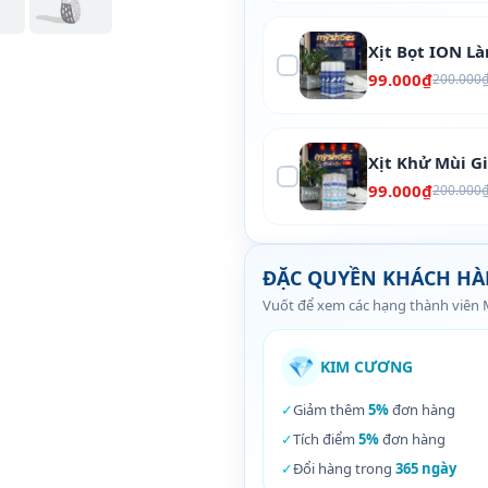
Xịt Bọt ION L
99.000₫
200.000
Xịt Khử Mùi G
99.000₫
200.000
ĐẶC QUYỀN KHÁCH H
Vuốt để xem các hạng thành viên
💎
KIM CƯƠNG
✓
Giảm thêm
5%
đơn hàng
✓
Tích điểm
5%
đơn hàng
✓
Đổi hàng trong
365 ngày