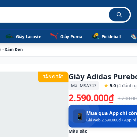
Giày Lacoste
Giày Puma
Pickleball
m - Xám Đen
Giày Adidas Pureb
TẶNG TẤT
Mã: MSA747
5.0
(4 đánh g
2.590.000₫
3.200.0
Mua qua App chỉ cò
📱
Giá web 2.590.000₫ • App r
Màu sắc