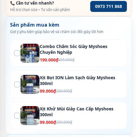
📞 Cần tư vấn nhanh?
0973 711 868
Hỗ trợ chọn size • Tư vấn sản phẩm
Sản phẩm mua kèm
Gợi ý phụ kiện giúp bảo vệ và chăm sóc đôi giày tốt hơn
Combo Chăm Sóc Giày Myshoes
Chuyên Nghiệp
190.000₫
455.000₫
Xịt Bọt ION Làm Sạch Giày Myshoes
300ml
99.000₫
200.000₫
Xịt Khử Mùi Giày Cao Cấp Myshoes
300ml
99.000₫
200.000₫