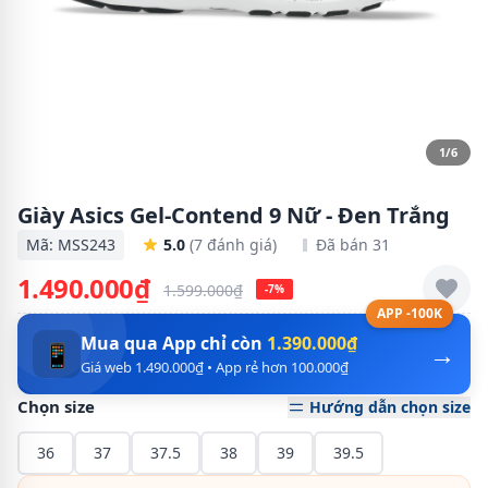
1/6
Giày Asics Gel-Contend 9 Nữ - Đen Trắng
Mã: MSS243
5.0
(7 đánh giá)
Đã bán 31
1.490.000₫
1.599.000₫
-7%
APP -100K
Mua qua App chỉ còn
1.390.000₫
→
📱
Giá web 1.490.000₫ • App rẻ hơn 100.000₫
Chọn size
Hướng dẫn chọn size
36
37
37.5
38
39
39.5