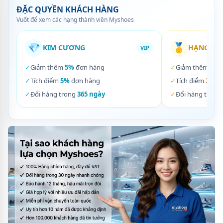
ĐẶC QUYỀN KHÁCH HÀNG
Vuốt để xem các hạng thành viên Myshoes
💎
🥇
KIM CƯƠNG
HẠNG VÀ
VIP
✓
Giảm thêm
5%
đơn hàng
✓
Giảm thêm
3%
✓
Tích điểm
5%
đơn hàng
✓
Tích điểm
3%
đơ
✓
Đổi hàng trong
365 ngày
✓
Đổi hàng trong