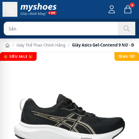
0
Sản phẩm chính
/
Giày Thể Thao Chính Hãng
/
Giày Asics Gel-Contend 9 Nữ - Đe
🎁 SIÊU SALE 🎁
TẶNG TẤT