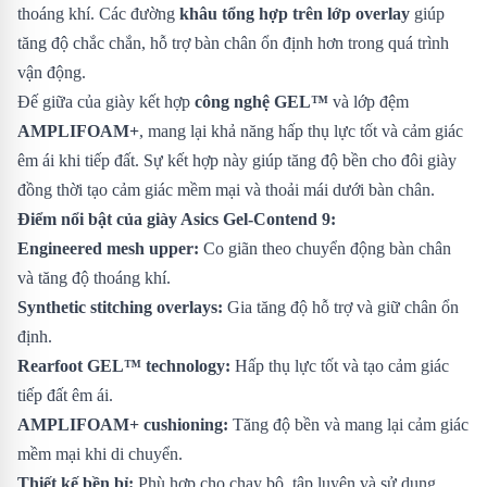
thoáng khí. Các đường
khâu tổng hợp trên lớp overlay
giúp
tăng độ chắc chắn, hỗ trợ bàn chân ổn định hơn trong quá trình
vận động.
Đế giữa của giày kết hợp
công nghệ GEL™
và lớp đệm
AMPLIFOAM+
, mang lại khả năng hấp thụ lực tốt và cảm giác
êm ái khi tiếp đất. Sự kết hợp này giúp tăng độ bền cho đôi giày
đồng thời tạo cảm giác mềm mại và thoải mái dưới bàn chân.
Điểm nổi bật của giày Asics Gel-Contend 9:
Engineered mesh upper:
Co giãn theo chuyển động bàn chân
và tăng độ thoáng khí.
Synthetic stitching overlays:
Gia tăng độ hỗ trợ và giữ chân ổn
định.
Rearfoot GEL™ technology:
Hấp thụ lực tốt và tạo cảm giác
tiếp đất êm ái.
AMPLIFOAM+ cushioning:
Tăng độ bền và mang lại cảm giác
mềm mại khi di chuyển.
Thiết kế bền bỉ:
Phù hợp cho chạy bộ, tập luyện và sử dụng