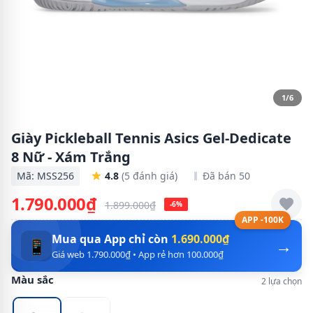
1/6
Giày Pickleball Tennis Asics Gel-Dedicate
8 Nữ - Xám Trắng
Mã: MSS256
4.8
(5 đánh giá)
Đã bán 50
1.790.000₫
1.899.000₫
-6%
APP -100K
Mua qua App chỉ còn
1.690.000₫
→
📱
Giá web 1.790.000₫ • App rẻ hơn 100.000₫
Màu sắc
2 lựa chọn