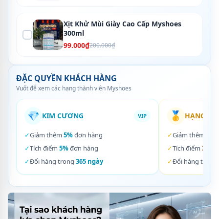
Xịt Khử Mùi Giày Cao Cấp Myshoes
300ml
99.000₫
200.000₫
ĐẶC QUYỀN KHÁCH HÀNG
Vuốt để xem các hạng thành viên Myshoes
💎
🥇
KIM CƯƠNG
HẠNG VÀ
VIP
✓
Giảm thêm
5%
đơn hàng
✓
Giảm thêm
3%
✓
Tích điểm
5%
đơn hàng
✓
Tích điểm
3%
đơ
✓
Đổi hàng trong
365 ngày
✓
Đổi hàng trong