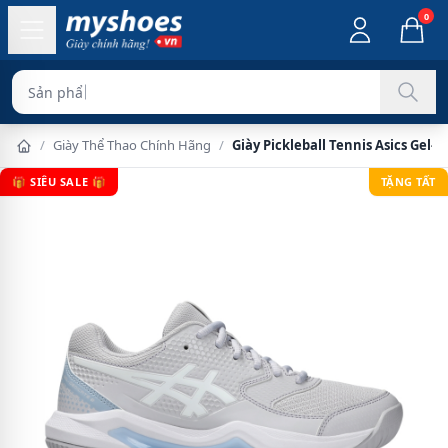
0
Sản phẩm chính hãn
/
Giày Thể Thao Chính Hãng
/
Giày Pickleball Tennis Asics Gel-
🎁 SIÊU SALE 🎁
TẶNG TẤT