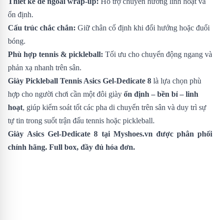
Thiết kế đế ngoài wrap-up:
Hỗ trợ chuyển hướng linh hoạt và
ổn định.
Cấu trúc chắc chắn:
Giữ chân cố định khi đổi hướng hoặc đuổi
bóng.
Phù hợp tennis & pickleball:
Tối ưu cho chuyển động ngang và
phản xạ nhanh trên sân.
Giày Pickleball Tennis Asics Gel-Dedicate 8
là lựa chọn phù
hợp cho người chơi cần một đôi giày
ổn định – bền bỉ – linh
hoạt
, giúp kiểm soát tốt các pha di chuyển trên sân và duy trì sự
tự tin trong suốt trận đấu tennis hoặc pickleball.
Giày Asics Gel-Dedicate 8
tại Myshoes.vn được phân phối
chính hãng. Full box, đầy đủ hóa đơn.