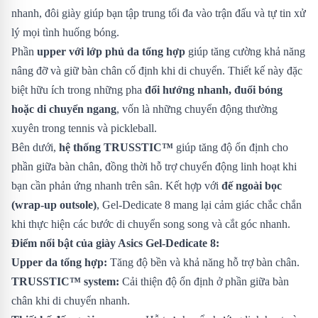
nhanh, đôi giày giúp bạn tập trung tối đa vào trận đấu và tự tin xử
lý mọi tình huống bóng.
Phần
upper với lớp phủ da tổng hợp
giúp tăng cường khả năng
nâng đỡ và giữ bàn chân cố định khi di chuyển. Thiết kế này đặc
biệt hữu ích trong những pha
đổi hướng nhanh, đuổi bóng
hoặc di chuyển ngang
, vốn là những chuyển động thường
xuyên trong tennis và pickleball.
Bên dưới,
hệ thống TRUSSTIC™
giúp tăng độ ổn định cho
phần giữa bàn chân, đồng thời hỗ trợ chuyển động linh hoạt khi
bạn cần phản ứng nhanh trên sân. Kết hợp với
đế ngoài bọc
(wrap-up outsole)
, Gel-Dedicate 8 mang lại cảm giác chắc chắn
khi thực hiện các bước di chuyển song song và cắt góc nhanh.
Điểm nổi bật của giày Asics Gel-Dedicate 8:
Upper da tổng hợp:
Tăng độ bền và khả năng hỗ trợ bàn chân.
TRUSSTIC™ system:
Cải thiện độ ổn định ở phần giữa bàn
chân khi di chuyển nhanh.