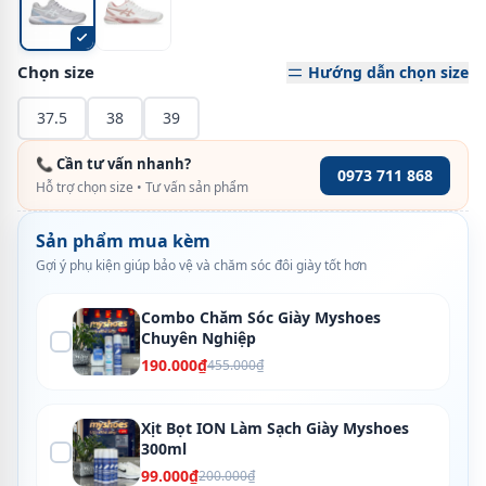
Chọn size
Hướng dẫn chọn size
37.5
38
39
📞 Cần tư vấn nhanh?
0973 711 868
Hỗ trợ chọn size • Tư vấn sản phẩm
Sản phẩm mua kèm
Gợi ý phụ kiện giúp bảo vệ và chăm sóc đôi giày tốt hơn
Combo Chăm Sóc Giày Myshoes
Chuyên Nghiệp
190.000₫
455.000₫
Xịt Bọt ION Làm Sạch Giày Myshoes
300ml
99.000₫
200.000₫