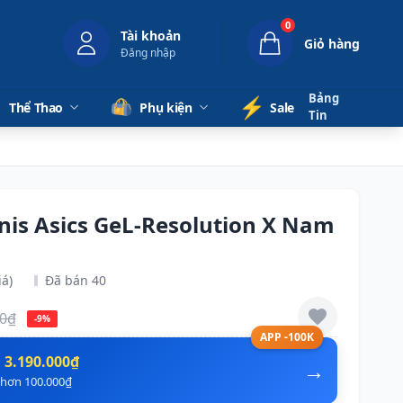
0
Tài khoản
Giỏ hàng
Đăng nhập
Bảng
⚡️
Thể Thao
Phụ kiện
Sale
Tin
nnis Asics GeL-Resolution X Nam
iá)
Đã bán 40
00₫
-9%
APP -100K
n
3.190.000₫
→
ẻ hơn 100.000₫