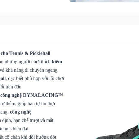
ho Tennis & Pickleball
ho những người chơi thích
kiểm
m và khả năng di chuyển ngang
all
, đặc biệt phù hợp với lối chơi
ốt trận đấu.
i
công nghệ DYNALACING™
ợ thêm, giúp bạn tự tin thực
gang,
công nghệ
 định, hạn chế trượt và mất
tennis hiện đại.
ật cổ chân khi đổi hướng đột