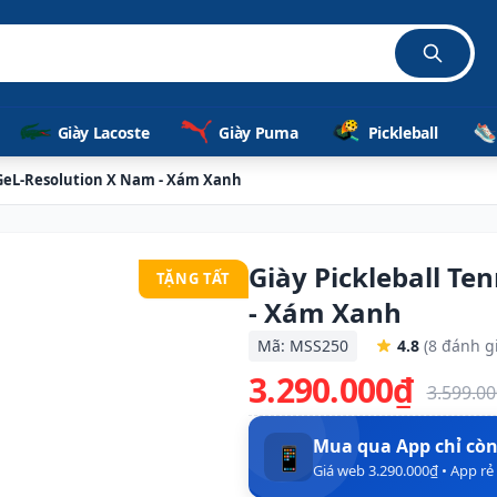
Giày Lacoste
Giày Puma
Pickleball
s GeL-Resolution X Nam - Xám Xanh
Giày Pickleball Te
TẶNG TẤT
- Xám Xanh
Mã: MSS250
4.8
(8 đánh g
3.290.000₫
3.599.0
Mua qua App chỉ cò
📱
Giá web 3.290.000₫ • App r