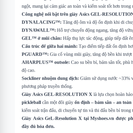
ngột, mang lại cảm giác an toàn và kiểm soát tốt hơn tron
Công nghệ nổi bật trên giày Asics GEL-RESOLUTIO
DYNALACING™:
Tăng độ ôm và độ ổn định khi di chu
DYNAWALL™:
Hỗ trợ chuyển động ngang, tăng độ vững
GEL™ ở mũi chân:
Hấp thụ lực tác động, giúp tiếp đất 
Cấu trúc đế giữa hai mảnh:
Tạo điểm tiếp đất ổn định hơn
PGUARD™:
Gia cố vùng mũi giày, tăng độ bền khi trượt
AHARPLUS™ outsole:
Cao su bền bỉ, bám sân tốt, phù 
độ cao.
Sockliner nhuộm dung dịch:
Giảm sử dụng nước ~33% và
phương pháp truyền thống.
Giày Asics GEL-RESOLUTION X
là lựa chọn hoàn hảo
pickleball
cần một đôi giày
ổn định – bám sân – an toàn
kiểm soát trận đấu, di chuyển tự tin và thi đấu bền bỉ trong 
Giày Asics GeL-Resolution X
tại Myshoes.vn được phâ
đầy đủ hóa đơn.