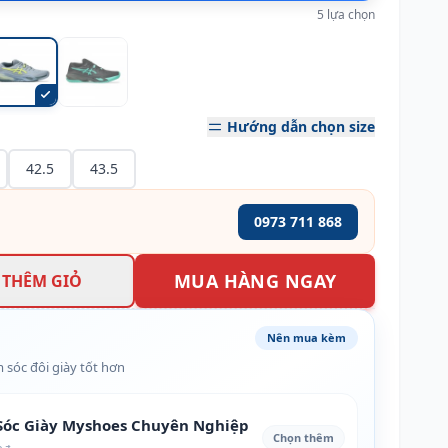
5 lựa chọn
Hướng dẫn chọn size
42.5
43.5
0973 711 868
MUA HÀNG NGAY
THÊM GIỎ
Nên mua kèm
 sóc đôi giày tốt hơn
óc Giày Myshoes Chuyên Nghiệp
Chọn thêm