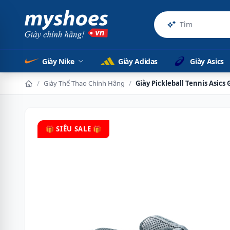
Sản phẩm ch
Giày Nike
Giày Adidas
Giày Asics
/
Giày Thể Thao Chính Hãng
/
Giày Pickleball Tennis Asic
🎁 SIÊU SALE 🎁