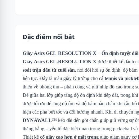
Đặc điểm nổi bật
Giày Asics GEL-RESOLUTION X – Ổn định tuyệt đối c
Giày Asics GEL-RESOLUTION X
được thiết kế dành c
soát trận đấu từ cuối sân
, nơi đòi hỏi sự ổn định, độ bá
liên tục. Đây là mẫu giày lý tưởng cho cả
tennis và pickleb
thiên về phòng thủ – phản công và giữ nhịp độ cao trong su
Đế giữa hai lớp giúp tăng độ ổn định khi tiếp đất, trong kh
được tối ưu để tăng độ ôm và độ bám bàn chân khi cần hỗ tr
hiện các pha bứt tốc và đổi hướng nhanh. Khi di chuyển n
DYNAWALL™
kéo dài đến gót chân giúp giữ vững sự ổn
thăng bằng – yếu tố đặc biệt quan trọng trong pickleball và 
Thiết kế
cổ giày cao hơn ở mặt trong
giúp giảm nguy cơ l