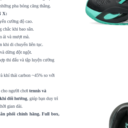
g những pha bóng căng thẳng.
N X:
yển cường độ cao.
 chắc khi bao sân.
êm ái và mượt mà.
 khi di chuyển liên tục.
 và dừng đột ngột.
hợp thi đấu và tập luyện cường
 khí thải carbon ~45% so với
 cho người chơi
tennis và
 khi đổi hướng
, giúp bạn duy trì
thời gian dài.
n phối chính hãng. Full box,