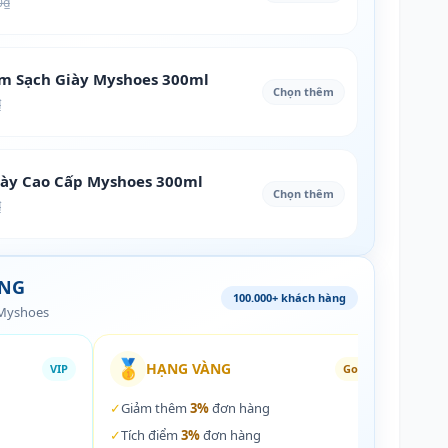
0₫
àm Sạch Giày Myshoes 300ml
Chọn thêm
₫
iày Cao Cấp Myshoes 300ml
Chọn thêm
₫
ÀNG
100.000+ khách hàng
 Myshoes
🥇
🏵️
HẠNG VÀNG
VIP
Gold
✓
Giảm thêm
3%
đơn hàng
✓
Giả
✓
Tích điểm
3%
đơn hàng
✓
Tích