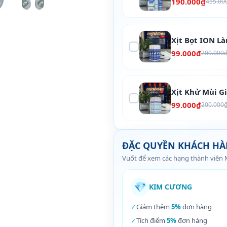
190.000₫
455.00
Xịt Bọt ION L
99.000₫
200.000
Xịt Khử Mùi G
99.000₫
200.000
ĐẶC QUYỀN KHÁCH H
Vuốt để xem các hạng thành viên
💎
KIM CƯƠNG
✓
Giảm thêm
5%
đơn hàng
✓
Tích điểm
5%
đơn hàng