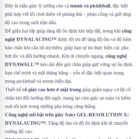
Đây là mẫu giày lý tưởng cho cả
tennis và pickleball
, đặc biệt
phù hợp với lối chơi thiên về phòng thủ – phản công và giữ nhịp
độ cao trong suốt trận đấu.
Đế giữa hai lớp giúp tăng độ ổn định khi tiếp đất, trong khi
công
nghệ DYNALACING™
được tối ưu để tăng độ ôm và độ bám
bàn chân khi cần hỗ trợ thêm, giúp bạn tự tin thực hiện các pha
bứt tốc và đổi hướng nhanh. Khi di chuyển ngang,
công nghệ
DYNAWALL™
kéo dài đến gót chân giúp giữ vững sự ổn định,
hạn chế trượt và mất thăng bằng – yếu tố đặc biệt quan trọng
trong pickleball và tennis hiện đại.
Thiết kế
cổ giày cao hơn ở mặt trong
giúp giảm nguy cơ lật cổ
chân khi đổi hướng đột ngột, mang lại cảm giác an toàn và kiểm
soát tốt hơn trong những pha bóng căng thẳng.
Công nghệ nổi bật trên giày Asics GEL-RESOLUTION X:
DYNALACING™:
Tăng độ ôm và độ ổn định khi di chuyển
cường độ cao.