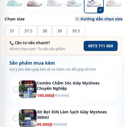
Chọn size
Hướng dẫn chọn size
37
37.5
38
39
39.5
📞 Cần tư vấn nhanh?
0973 711 868
Hỗ trợ chọn size • Tư vấn sản phẩm
Sản phẩm mua kèm
Gợi ý phụ kiện giúp bảo vệ và chăm sóc đôi giày tốt hơn
Combo Chăm Sóc Giày Myshoes
Chuyên Nghiệp
190.000₫
455.000₫
Xịt Bọt ION Làm Sạch Giày Myshoes
300ml
99.000₫
200.000₫