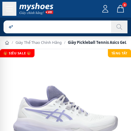
0
Sản phẩm ch
/
Giày Thể Thao Chính Hãng
/
Giày Pickleball Tennis Asics GeL-
🎁 SIÊU SALE 🎁
TẶNG TẤT