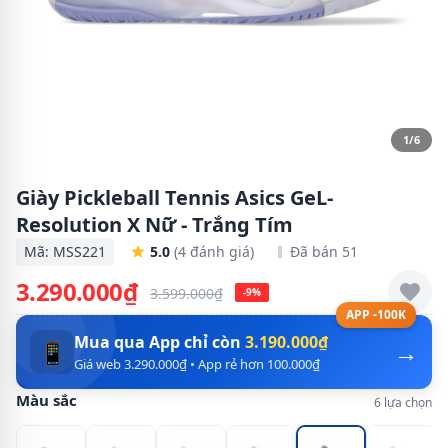
1/6
Giày Pickleball Tennis Asics GeL-
Resolution X Nữ - Trắng Tím
Mã: MSS221
5.0
(4 đánh giá)
Đã bán 51
3.290.000₫
3.599.000₫
-9%
APP -100K
Mua qua App chỉ còn
3.190.000₫
→
📱
Giá web 3.290.000₫ • App rẻ hơn 100.000₫
Màu sắc
6 lựa chọn