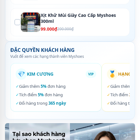
Xịt Khử Mùi Giày Cao Cấp Myshoes
300ml
99.000₫
200.000₫
ĐẶC QUYỀN KHÁCH HÀNG
Vuốt để xem các hạng thành viên Myshoes
💎
🥇
KIM CƯƠNG
HẠNG VÀ
VIP
✓
Giảm thêm
5%
đơn hàng
✓
Giảm thêm
3%
✓
Tích điểm
5%
đơn hàng
✓
Tích điểm
3%
đơ
✓
Đổi hàng trong
365 ngày
✓
Đổi hàng trong