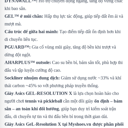
DYNAWALL™:
Hỗ trợ chuyển động ngang, tăng độ vững chắc
khi bao sân.
GEL™ ở mũi chân:
Hấp thụ lực tác động, giúp tiếp đất êm ái và
mượt mà.
Cấu trúc đế giữa hai mảnh:
Tạo điểm tiếp đất ổn định hơn khi
di chuyển liên tục.
PGUARD™:
Gia cố vùng mũi giày, tăng độ bền khi trượt và
dừng đột ngột.
AHARPLUS™ outsole:
Cao su bền bỉ, bám sân tốt, phù hợp thi
đấu và tập luyện cường độ cao.
Sockliner nhuộm dung dịch:
Giảm sử dụng nước ~33% và khí
thải carbon ~45% so với phương pháp truyền thống.
Giày Asics GEL-RESOLUTION X
là lựa chọn hoàn hảo cho
người chơi
tennis và pickleball
cần một đôi giày
ổn định – bám
sân – an toàn khi đổi hướng
, giúp bạn duy trì kiểm soát trận
đấu, di chuyển tự tin và thi đấu bền bỉ trong thời gian dài.
Giày Asics GeL-Resolution X
tại Myshoes.vn được phân phối