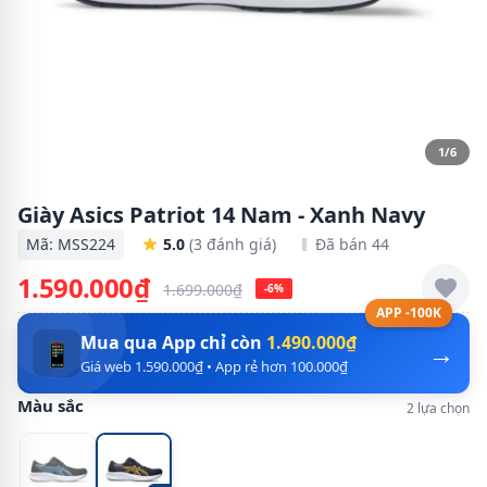
1/6
Giày Asics Patriot 14 Nam - Xanh Navy
Mã: MSS224
5.0
(3 đánh giá)
Đã bán 44
1.590.000₫
1.699.000₫
-6%
APP -100K
Mua qua App chỉ còn
1.490.000₫
→
📱
Giá web 1.590.000₫ • App rẻ hơn 100.000₫
Màu sắc
2 lựa chọn