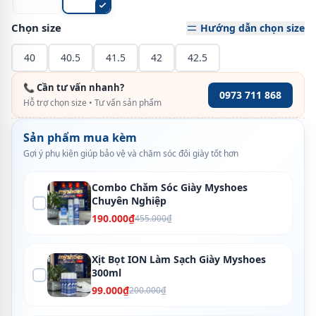
Chọn size
Hướng dẫn chọn size
40
40.5
41.5
42
42.5
📞 Cần tư vấn nhanh?
0973 711 868
Hỗ trợ chọn size • Tư vấn sản phẩm
Sản phẩm mua kèm
Gợi ý phụ kiện giúp bảo vệ và chăm sóc đôi giày tốt hơn
Combo Chăm Sóc Giày Myshoes
Chuyên Nghiệp
190.000₫
455.000₫
Xịt Bọt ION Làm Sạch Giày Myshoes
300ml
99.000₫
200.000₫