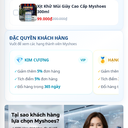
Xịt Khử Mùi Giày Cao Cấp Myshoes
300ml
99.000₫
200.000₫
ĐẶC QUYỀN KHÁCH HÀNG
Vuốt để xem các hạng thành viên Myshoes
💎
🥇
KIM CƯƠNG
HẠNG VÀ
VIP
✓
Giảm thêm
5%
đơn hàng
✓
Giảm thêm
3%
✓
Tích điểm
5%
đơn hàng
✓
Tích điểm
3%
đơ
✓
Đổi hàng trong
365 ngày
✓
Đổi hàng trong