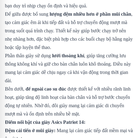
bạn duy trì nhịp chạy ổn định và hiệu quả.
Đế giữa được bổ sung
lượng đệm nhiều hơn ở phần mũi chân
,
tạo cảm giác êm ái khi tiếp đất và hỗ trợ chuyển động mượt mà
trong suốt quá trình chạy. Thiết kế này giúp bước chạy trở nên
nhẹ nhàng hơn, đặc biệt phù hợp cho các buổi chạy bộ hằng ngày
hoặc tập luyện thể thao.
Phần thân giày sử dụng
lưới thoáng khí
, giúp tăng cường lưu
thông không khí và giữ cho bàn chân luôn khô thoáng. Điều này
mang lại cảm giác dễ chịu ngay cả khi vận động trong thời gian
dài.
Bên dưới,
đế ngoài cao su đúc
được thiết kế với nhiều rãnh linh
hoạt, giúp tăng độ linh hoạt của bàn chân và hỗ trợ bước chuyển
động tự nhiên. Nhờ đó, đôi giày mang lại cảm giác di chuyển
mượt mà và ổn định trên nhiều bề mặt.
Điểm nổi bật của giày Asics Patriot 14:
Đệm cải tiến ở mũi giày:
Mang lại cảm giác tiếp đất mềm mại và