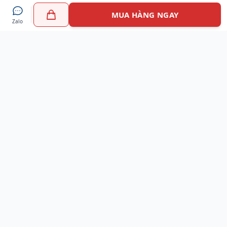
MUA HÀNG NGAY
Zalo
Myshoes là nền tảng mua sắm giày chính hãng hàng đầu
Việt Nam với hơn 100.000 khách hàng đã tin tưởng và lựa
chọn. Cùng với công nghệ hiện đại chúng tôi cam kết
mang đến trải nghiệm mua sắm tuyệt vời nhất.