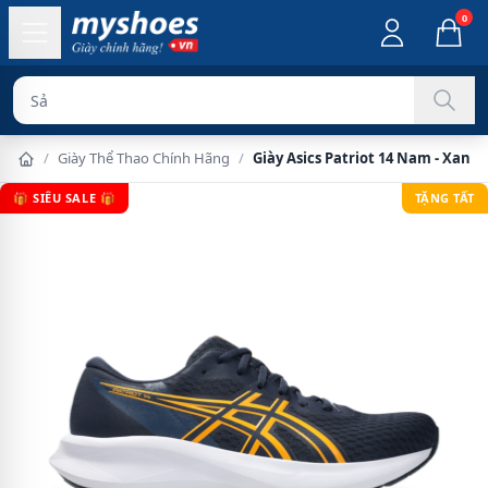
0
Sản phẩm chín
/
Giày Thể Thao Chính Hãng
/
Giày Asics Patriot 14 Nam - Xanh
🎁 SIÊU SALE 🎁
TẶNG TẤT