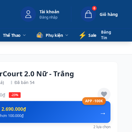
0
Tài khoản
Giỏ hàng
Đăng nhập
Bảng
⚡️
Thể Thao
Phụ kiện
Sale
Tin
rCourt 2.0 Nữ - Trắng
á)
Đã bán 54
00₫
-23%
APP -100K
n
2.690.000₫
→
ẻ hơn 100.000₫
2 lựa chọn