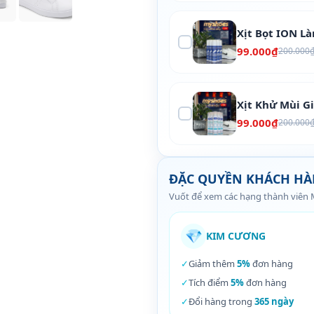
Xịt Bọt ION L
99.000₫
200.000
Xịt Khử Mùi G
99.000₫
200.000
ĐẶC QUYỀN KHÁCH H
Vuốt để xem các hạng thành viên
💎
KIM CƯƠNG
✓
Giảm thêm
5%
đơn hàng
✓
Tích điểm
5%
đơn hàng
✓
Đổi hàng trong
365 ngày