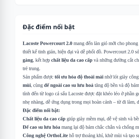
Đặc điểm nổi bật
Lacoste Powercourt 2.0
mang đến làn gió mới cho phong c
thiết kế tinh giản, hiện đại và dễ phối đồ. Powercourt 2.0
gàng
, kết hợp
chất liệu da cao cấp
và những đường cắt chỉn
trẻ trung.
Sản phẩm được
tối ưu hóa độ thoải mái
nhờ lót giày côn
mùi
, cùng
đế ngoài cao su lưu hoá
tăng độ bền và độ bám
tính đến từ logo cá sấu Lacoste được đặt khéo léo ở phần g
nhẹ nhàng, dễ ứng dụng trong mọi hoàn cảnh – từ đi làm, 
Đặc điểm nổi bật:
Chất liệu da cao cấp
giúp giày mềm mại, dễ vệ sinh và bền
Đế cao su lưu hóa
mang lại độ bám chắc chắn và chống mà
Công nghệ OrthoLite
hỗ trợ thoáng khí, khử mùi và tạo s