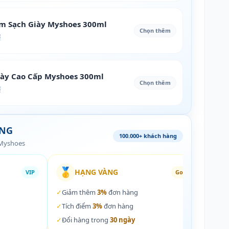
àm Sạch Giày Myshoes 300ml
Chọn thêm
₫
iày Cao Cấp Myshoes 300ml
Chọn thêm
₫
ÀNG
100.000+ khách hàng
 Myshoes
🥇
🏵️
HẠNG VÀNG
VIP
Gold
✓
Giảm thêm
3%
đơn hàng
✓
Giả
✓
Tích điểm
3%
đơn hàng
✓
Tích
✓
Đổi hàng trong
30 ngày
✓
Đổi 