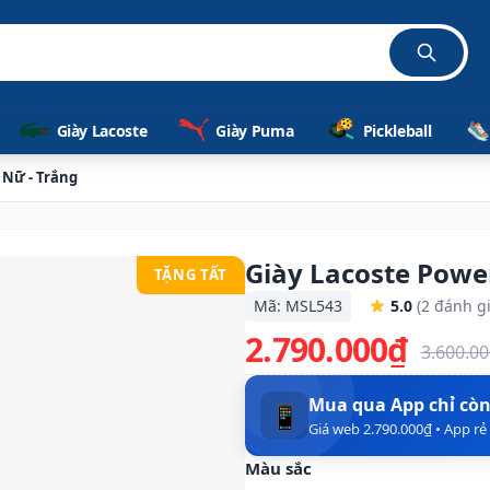
hãng
Giày Lacoste
Giày Puma
Pickleball
 Nữ - Trắng
Giày Lacoste Powe
TẶNG TẤT
Mã: MSL543
5.0
(2 đánh gi
2.790.000₫
3.600.0
Mua qua App chỉ cò
📱
Giá web 2.790.000₫ • App r
Màu sắc