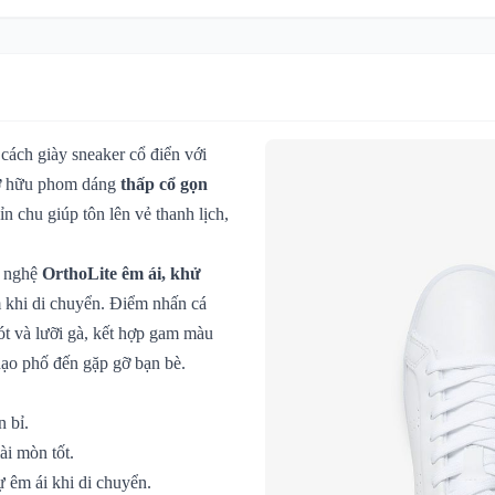
ách giày sneaker cổ điển với
 sở hữu phom dáng
thấp cổ gọn
 chu giúp tôn lên vẻ thanh lịch,
g nghệ
OrthoLite êm ái, khử
 khi di chuyển. Điểm nhấn cá
ót và lưỡi gà, kết hợp gam màu
dạo phố đến gặp gỡ bạn bè.
 bỉ.
i mòn tốt.
ự êm ái khi di chuyển.