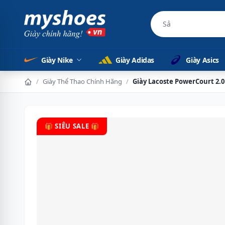
Sản phẩm chính 
Giày Nike
Giày Adidas
Giày Asics
/
Giày Thể Thao Chính Hãng
/
Giày Lacoste PowerCourt 2.0
🎁 SIÊU SALE 🎁