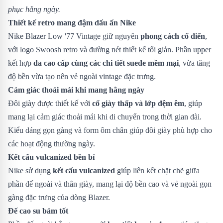
phục hằng ngày.
Thiết kế retro mang đậm dấu ấn Nike
Nike Blazer Low '77 Vintage giữ nguyên
phong cách cổ điển
,
với logo Swoosh retro và đường nét thiết kế tối giản. Phần upper
kết hợp
da cao cấp cùng các chi tiết suede mềm mại
, vừa tăng
độ bền vừa tạo nên vẻ ngoài vintage đặc trưng.
Cảm giác thoải mái khi mang hằng ngày
Đôi giày được thiết kế với
cổ giày thấp và lớp đệm êm
, giúp
mang lại cảm giác thoải mái khi di chuyển trong thời gian dài.
Kiểu dáng gọn gàng và form ôm chân giúp đôi giày phù hợp cho
các hoạt động thường ngày.
Kết cấu vulcanized bền bỉ
Nike sử dụng
kết cấu vulcanized
giúp liên kết chặt chẽ giữa
phần đế ngoài và thân giày, mang lại độ bền cao và vẻ ngoài gọn
gàng đặc trưng của dòng Blazer.
Đế cao su bám tốt