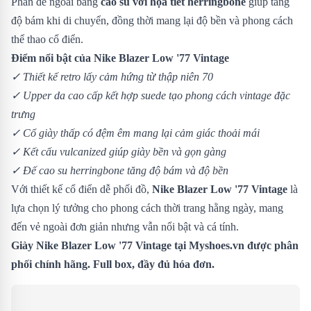
Phần đế ngoài bằng
cao su với họa tiết herringbone
giúp tăng
độ bám khi di chuyển, đồng thời mang lại độ bền và phong cách
thể thao cổ điển.
Điểm nổi bật của Nike Blazer Low '77 Vintage
✓ Thiết kế retro lấy cảm hứng từ thập niên 70
✓ Upper da cao cấp kết hợp suede tạo phong cách vintage đặc
trưng
✓ Cổ giày thấp có đệm êm mang lại cảm giác thoải mái
✓ Kết cấu vulcanized giúp giày bền và gọn gàng
✓ Đế cao su herringbone tăng độ bám và độ bền
Với thiết kế cổ điển dễ phối đồ,
Nike Blazer Low '77 Vintage
là
lựa chọn lý tưởng cho phong cách thời trang hằng ngày, mang
đến vẻ ngoài đơn giản nhưng vẫn nổi bật và cá tính.
Giày Nike Blazer Low '77 Vintage tại Myshoes.vn được phân
phối chính hãng. Full box, đầy đủ hóa đơn.