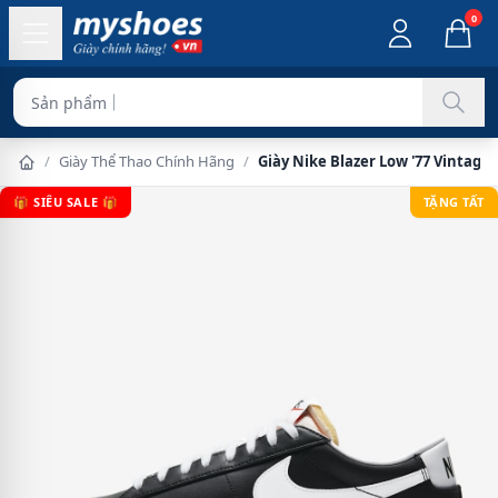
0
Sản phẩm chính hãng
/
Giày Thể Thao Chính Hãng
/
Giày Nike Blazer Low '77 Vintage
🎁 SIÊU SALE 🎁
TẶNG TẤT