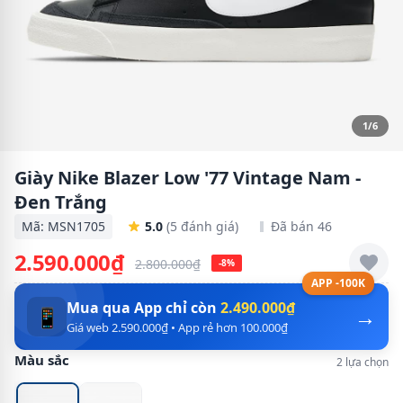
1/6
Giày Nike Blazer Low '77 Vintage Nam -
Đen Trắng
Mã: MSN1705
5.0
(5 đánh giá)
Đã bán 46
2.590.000₫
2.800.000₫
-8%
APP -100K
Mua qua App chỉ còn
2.490.000₫
→
📱
Giá web 2.590.000₫ • App rẻ hơn 100.000₫
Màu sắc
2 lựa chọn