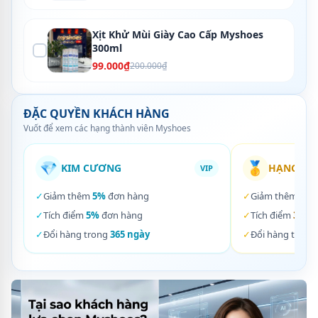
Xịt Khử Mùi Giày Cao Cấp Myshoes
300ml
99.000₫
200.000₫
ĐẶC QUYỀN KHÁCH HÀNG
Vuốt để xem các hạng thành viên Myshoes
💎
🥇
KIM CƯƠNG
HẠNG VÀ
VIP
✓
Giảm thêm
5%
đơn hàng
✓
Giảm thêm
3%
✓
Tích điểm
5%
đơn hàng
✓
Tích điểm
3%
đơ
✓
Đổi hàng trong
365 ngày
✓
Đổi hàng trong