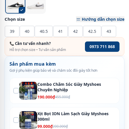
Chọn size
Hướng dẫn chọn size
39
40
40.5
41
42
42.5
43
📞 Cần tư vấn nhanh?
0973 711 868
Hỗ trợ chọn size • Tư vấn sản phẩm
Sản phẩm mua kèm
Gợi ý phụ kiện giúp bảo vệ và chăm sóc đôi giày tốt hơn
Combo Chăm Sóc Giày Myshoes
Chuyên Nghiệp
190.000₫
455.000₫
Xịt Bọt ION Làm Sạch Giày Myshoes
300ml
99.000₫
200.000₫