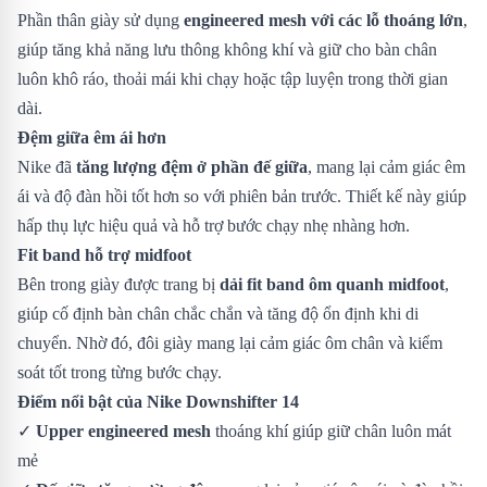
Phần thân giày sử dụng
engineered mesh với các lỗ thoáng lớn
,
giúp tăng khả năng lưu thông không khí và giữ cho bàn chân
luôn khô ráo, thoải mái khi chạy hoặc tập luyện trong thời gian
dài.
Đệm giữa êm ái hơn
Nike đã
tăng lượng đệm ở phần đế giữa
, mang lại cảm giác êm
ái và độ đàn hồi tốt hơn so với phiên bản trước. Thiết kế này giúp
hấp thụ lực hiệu quả và hỗ trợ bước chạy nhẹ nhàng hơn.
Fit band hỗ trợ midfoot
Bên trong giày được trang bị
dải fit band ôm quanh midfoot
,
giúp cố định bàn chân chắc chắn và tăng độ ổn định khi di
chuyển. Nhờ đó, đôi giày mang lại cảm giác ôm chân và kiểm
soát tốt trong từng bước chạy.
Điểm nổi bật của Nike Downshifter 14
✓
Upper engineered mesh
thoáng khí giúp giữ chân luôn mát
mẻ