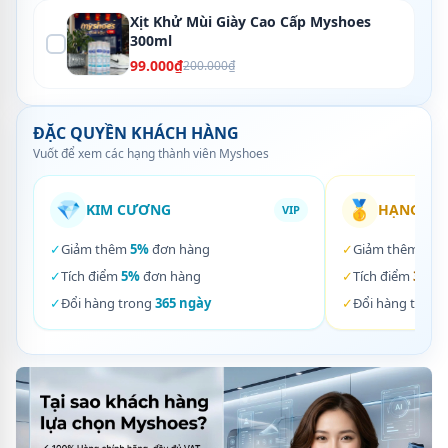
Xịt Khử Mùi Giày Cao Cấp Myshoes
300ml
99.000₫
200.000₫
ĐẶC QUYỀN KHÁCH HÀNG
Vuốt để xem các hạng thành viên Myshoes
💎
🥇
KIM CƯƠNG
HẠNG VÀ
VIP
✓
Giảm thêm
5%
đơn hàng
✓
Giảm thêm
3%
✓
Tích điểm
5%
đơn hàng
✓
Tích điểm
3%
đơ
✓
Đổi hàng trong
365 ngày
✓
Đổi hàng trong