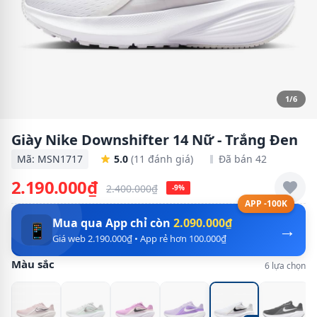
1/6
Giày Nike Downshifter 14 Nữ - Trắng Đen
Mã: MSN1717
5.0
(11 đánh giá)
Đã bán 42
2.190.000₫
2.400.000₫
-9%
APP -100K
Mua qua App chỉ còn
2.090.000₫
→
📱
Giá web 2.190.000₫ • App rẻ hơn 100.000₫
Màu sắc
6 lựa chọn