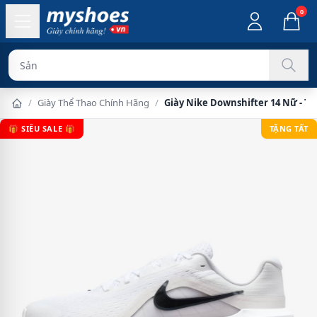
0
Sản phẩm chính
/
Giày Thể Thao Chính Hãng
/
Giày Nike Downshifter 14 Nữ - T
🎁 SIÊU SALE 🎁
TẶNG TẤT