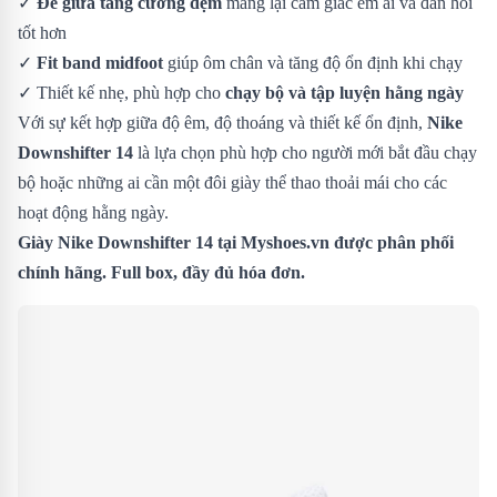
✓
Đế giữa tăng cường đệm
mang lại cảm giác êm ái và đàn hồi
tốt hơn
✓
Fit band midfoot
giúp ôm chân và tăng độ ổn định khi chạy
✓ Thiết kế nhẹ, phù hợp cho
chạy bộ và tập luyện hằng ngày
Với sự kết hợp giữa độ êm, độ thoáng và thiết kế ổn định,
Nike
Downshifter 14
là lựa chọn phù hợp cho người mới bắt đầu chạy
bộ hoặc những ai cần một đôi giày thể thao thoải mái cho các
hoạt động hằng ngày.
Giày Nike Downshifter 14 tại Myshoes.vn được phân phối
chính hãng. Full box, đầy đủ hóa đơn.