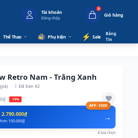
0
Tài khoản
Giỏ hàng
Đăng nhập
Bảng
⚡️
Thể Thao
Phụ kiện
Sale
Tin
w Retro Nam - Trắng Xanh
giá)
Đã bán 62
00₫
-19%
APP -100K
n
2.790.000₫
→
ẻ hơn 100.000₫
4 lựa chọn