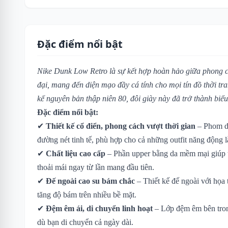
Đặc điểm nổi bật
Nike Dunk Low Retro là sự kết hợp hoàn hảo giữa phong c
đại, mang đến diện mạo đầy cá tính cho mọi tín đồ thời tr
kế nguyên bản thập niên 80, đôi giày này đã trở thành biể
Đặc điểm nổi bật:
✔
Thiết kế cổ điển, phong cách vượt thời gian
– Phom dá
đường nét tinh tế, phù hợp cho cả những outfit năng động 
✔
Chất liệu cao cấp
– Phần upper bằng da mềm mại giúp t
thoải mái ngay từ lần mang đầu tiên.
✔
Đế ngoài cao su bám chắc
– Thiết kế đế ngoài với họa 
tăng độ bám trên nhiều bề mặt.
✔
Đệm êm ái, di chuyển linh hoạt
– Lớp đệm êm bên tron
dù bạn di chuyển cả ngày dài.