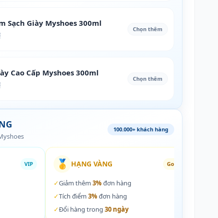
àm Sạch Giày Myshoes 300ml
Chọn thêm
₫
iày Cao Cấp Myshoes 300ml
Chọn thêm
₫
ÀNG
100.000+ khách hàng
 Myshoes
🥇
🏵️
HẠNG VÀNG
VIP
Gold
✓
Giảm thêm
3%
đơn hàng
✓
Giả
✓
Tích điểm
3%
đơn hàng
✓
Tích
✓
Đổi hàng trong
30 ngày
✓
Đổi 