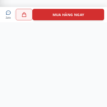
MUA HÀNG NGAY
Zalo
Myshoes là nền tảng mua sắm giày chính hãng hàng đầu
Việt Nam với hơn 100.000 khách hàng đã tin tưởng và lựa
chọn. Cùng với công nghệ hiện đại chúng tôi cam kết