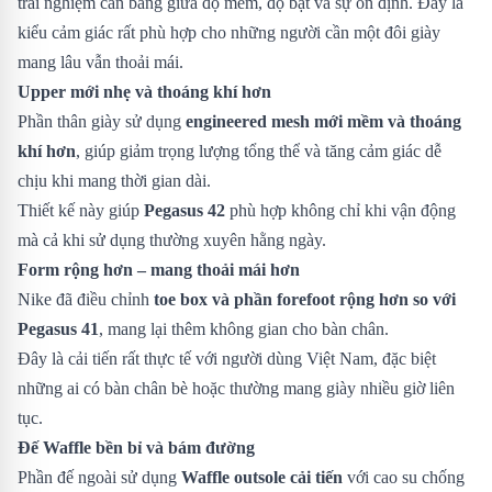
trải nghiệm cân bằng giữa độ mềm, độ bật và sự ổn định. Đây là
kiểu cảm giác rất phù hợp cho những người cần một đôi giày
mang lâu vẫn thoải mái.
Upper mới nhẹ và thoáng khí hơn
Phần thân giày sử dụng
engineered mesh mới mềm và thoáng
khí hơn
, giúp giảm trọng lượng tổng thể và tăng cảm giác dễ
chịu khi mang thời gian dài.
Thiết kế này giúp
Pegasus 42
phù hợp không chỉ khi vận động
mà cả khi sử dụng thường xuyên hằng ngày.
Form rộng hơn – mang thoải mái hơn
Nike đã điều chỉnh
toe box và phần forefoot rộng hơn so với
Pegasus 41
, mang lại thêm không gian cho bàn chân.
Đây là cải tiến rất thực tế với người dùng Việt Nam, đặc biệt
những ai có bàn chân bè hoặc thường mang giày nhiều giờ liên
tục.
Đế Waffle bền bỉ và bám đường
Phần đế ngoài sử dụng
Waffle outsole cải tiến
với cao su chống