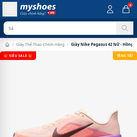
0
Sản phẩm chính
/
Giày Thể Thao Chính Hãng
/
Giày Nike Pegasus 42 Nữ - Hồng 
🎁 SIÊU SALE 🎁
TẶNG TẤT