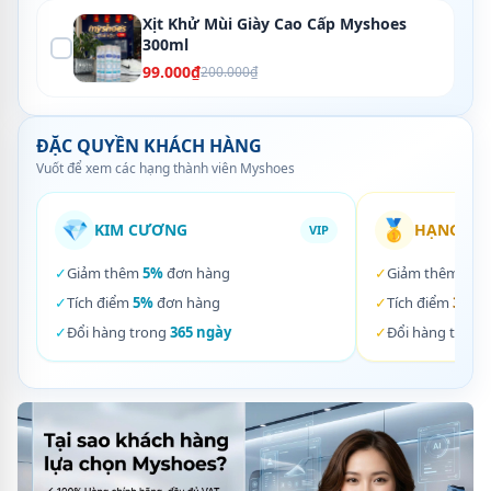
Xịt Khử Mùi Giày Cao Cấp Myshoes
300ml
99.000₫
200.000₫
ĐẶC QUYỀN KHÁCH HÀNG
Vuốt để xem các hạng thành viên Myshoes
💎
🥇
KIM CƯƠNG
HẠNG VÀ
VIP
✓
Giảm thêm
5%
đơn hàng
✓
Giảm thêm
3%
✓
Tích điểm
5%
đơn hàng
✓
Tích điểm
3%
đơ
✓
Đổi hàng trong
365 ngày
✓
Đổi hàng trong