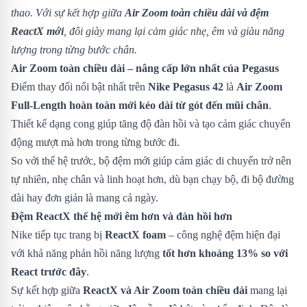
thao. Với sự kết hợp giữa
Air Zoom toàn chiều dài và đệm
ReactX mới
, đôi giày mang lại cảm giác nhẹ, êm và giàu năng
lượng trong từng bước chân.
Air Zoom toàn chiều dài – nâng cấp lớn nhất của Pegasus
Điểm thay đổi nổi bật nhất trên
Nike Pegasus 42
là
Air Zoom
Full-Length hoàn toàn mới kéo dài từ gót đến mũi chân
.
Thiết kế dạng cong giúp tăng độ đàn hồi và tạo cảm giác chuyển
động mượt mà hơn trong từng bước đi.
So với thế hệ trước, bộ đệm mới giúp cảm giác di chuyển trở nên
tự nhiên, nhẹ chân và linh hoạt hơn, dù bạn chạy bộ, đi bộ đường
dài hay đơn giản là mang cả ngày.
Đệm ReactX thế hệ mới êm hơn và đàn hồi hơn
Nike tiếp tục trang bị
ReactX foam
– công nghệ đệm hiện đại
với khả năng phản hồi năng lượng
tốt hơn khoảng 13% so với
React trước đây
.
Sự kết hợp giữa
ReactX và Air Zoom toàn chiều dài
mang lại