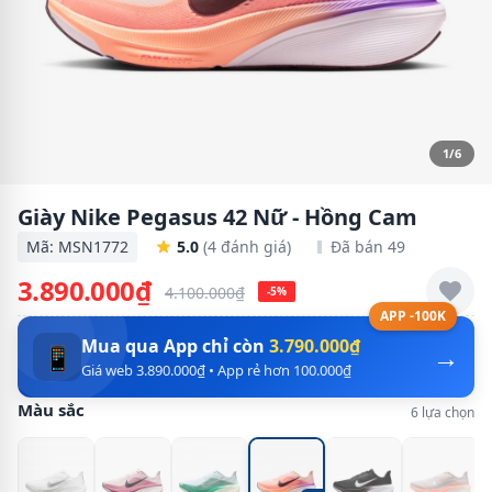
1/6
Giày Nike Pegasus 42 Nữ - Hồng Cam
Mã: MSN1772
5.0
(4 đánh giá)
Đã bán 49
3.890.000₫
4.100.000₫
-5%
APP -100K
Mua qua App chỉ còn
3.790.000₫
→
📱
Giá web 3.890.000₫ • App rẻ hơn 100.000₫
Màu sắc
6 lựa chọn