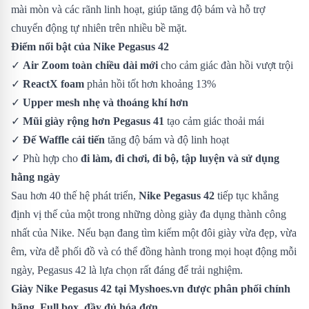
mài mòn và các rãnh linh hoạt, giúp tăng độ bám và hỗ trợ
chuyển động tự nhiên trên nhiều bề mặt.
Điểm nổi bật của Nike Pegasus 42
✓
Air Zoom toàn chiều dài mới
cho cảm giác đàn hồi vượt trội
✓
ReactX foam
phản hồi tốt hơn khoảng 13%
✓
Upper mesh nhẹ và thoáng khí hơn
✓
Mũi giày rộng hơn Pegasus 41
tạo cảm giác thoải mái
✓
Đế Waffle cải tiến
tăng độ bám và độ linh hoạt
✓ Phù hợp cho
đi làm, đi chơi, đi bộ, tập luyện và sử dụng
hằng ngày
Sau hơn 40 thế hệ phát triển,
Nike Pegasus 42
tiếp tục khẳng
định vị thế của một trong những dòng giày đa dụng thành công
nhất của Nike. Nếu bạn đang tìm kiếm một đôi giày vừa đẹp, vừa
êm, vừa dễ phối đồ và có thể đồng hành trong mọi hoạt động mỗi
ngày, Pegasus 42 là lựa chọn rất đáng để trải nghiệm.
Giày Nike Pegasus 42
tại Myshoes.vn được phân phối chính
hãng. Full box, đầy đủ hóa đơn.