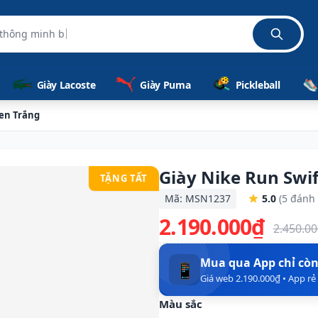
Giày Lacoste
Giày Puma
Pickleball
Đen Trắng
Giày Nike Run Swif
TẶNG TẤT
Mã: MSN1237
5.0
(5 đánh 
2.190.000₫
2.450.0
Mua qua App chỉ cò
📱
Giá web 2.190.000₫ • App r
Màu sắc