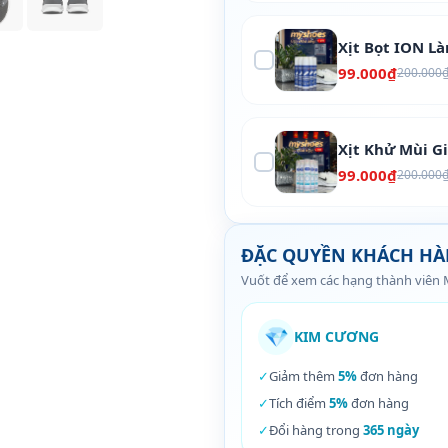
Xịt Bọt ION L
99.000₫
200.000
Xịt Khử Mùi G
99.000₫
200.000
ĐẶC QUYỀN KHÁCH H
Vuốt để xem các hạng thành viên
💎
KIM CƯƠNG
✓
Giảm thêm
5%
đơn hàng
✓
Tích điểm
5%
đơn hàng
✓
Đổi hàng trong
365 ngày