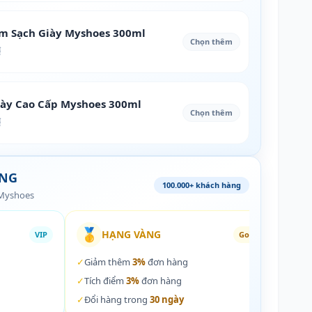
àm Sạch Giày Myshoes 300ml
Chọn thêm
₫
iày Cao Cấp Myshoes 300ml
Chọn thêm
₫
ÀNG
100.000+ khách hàng
 Myshoes
🥇
🏵️
HẠNG VÀNG
VIP
Gold
✓
Giảm thêm
3%
đơn hàng
✓
Giả
✓
Tích điểm
3%
đơn hàng
✓
Tích
✓
Đổi hàng trong
30 ngày
✓
Đổi 