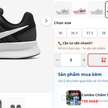
Chọn size
36
36.5
37.5
38
📞 Cần tư vấn nhanh?
Hỗ trợ chọn size • Tư vấn sản phẩm
Sản phẩm mua kèm
Gợi ý phụ kiện giúp bảo vệ và chăm
Combo Chăm S
190.000₫
455.00