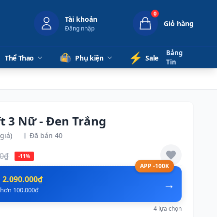
0
Tài khoản
Giỏ hàng
Đăng nhập
Bảng
⚡️
Thể Thao
Phụ kiện
Sale
Tin
t 3 Nữ - Đen Trắng
giá)
Đã bán 40
00₫
-11%
APP -100K
n
2.090.000₫
→
ẻ hơn 100.000₫
4 lựa chọn