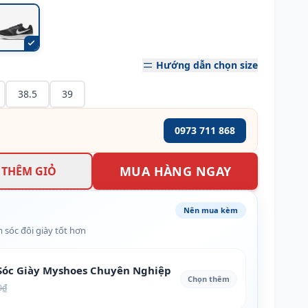
Hướng dẫn chọn size
38.5
39
0973 711 868
MUA HÀNG NGAY
THÊM GIỎ
Nên mua kèm
 sóc đôi giày tốt hơn
óc Giày Myshoes Chuyên Nghiệp
Chọn thêm
0₫