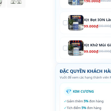
190.000₫
455.00
Xịt Bọt ION L
99.000₫
200.000
Xịt Khử Mùi G
99.000₫
200.000
ĐẶC QUYỀN KHÁCH H
Vuốt để xem các hạng thành viên
💎
KIM CƯƠNG
✓
Giảm thêm
5%
đơn hàng
✓
Tích điểm
5%
đơn hàng