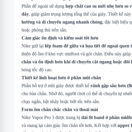
Phần đế ngoài sử dụng
hợp chất cao su mới nhẹ hơn so 
đây
, giúp giảm trọng lượng tổng thể của giày. Thiết kế này
hướng và di chuyển ngang nhanh chóng
, đặc biệt hiệu 
hoặc phòng thủ trên sân.
Cảm giác ổn định và kiểm soát tốt hơn
Nike giữ lại
lớp foam đế giữa và họa tiết đế ngoài quen
thiện độ ôm ở khu vực midfoot và gót chân. Điều này giúp
chắn và ổn định hơn khi di chuyển cắt ngang hoặc đổi
bóng tốc độ cao.
Thiết kế linh hoạt hơn ở phần mũi chân
Phần hỗ trợ ở mũi giày được thiết kế
rãnh gập sâu hơn (fl
cho bàn chân. Nhờ đó, người chơi có thể di chuyển tự nhiên
chạy ngắn, bật nhảy hoặc bứt tốc trên sân.
Form ôm chân chắc chắn và thoải mái
Nike Vapor Pro 3 được trang bị
dải fit band ở phần midf
và mang lại cảm giác ôm chân tốt hơn. Kết hợp với
upper 