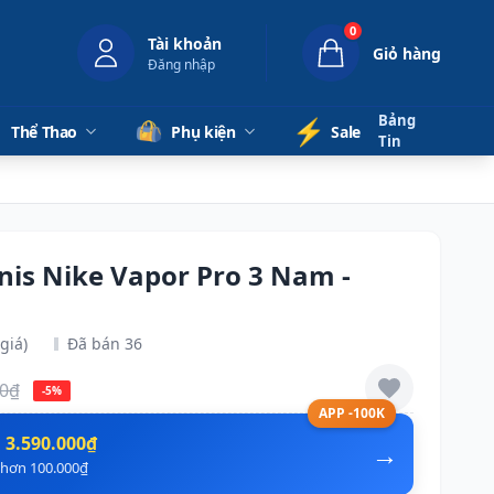
0
Tài khoản
Giỏ hàng
Đăng nhập
Bảng
⚡️
Thể Thao
Phụ kiện
Sale
Tin
nnis Nike Vapor Pro 3 Nam -
giá)
Đã bán 36
00₫
-5%
APP -100K
n
3.590.000₫
→
ẻ hơn 100.000₫