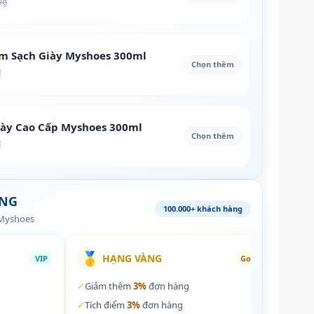
0₫
àm Sạch Giày Myshoes 300ml
Chọn thêm
₫
iày Cao Cấp Myshoes 300ml
Chọn thêm
₫
ÀNG
100.000+ khách hàng
 Myshoes
🥇
🏵️
HẠNG VÀNG
VIP
Gold
✓
Giảm thêm
3%
đơn hàng
✓
Giả
✓
Tích điểm
3%
đơn hàng
✓
Tích