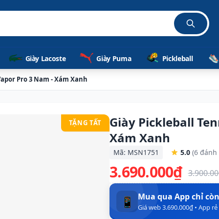
Giày Lacoste
Giày Puma
Pickleball
 Vapor Pro 3 Nam - Xám Xanh
Giày Pickleball Te
TẶNG TẤT
Xám Xanh
Mã: MSN1751
5.0
(6 đánh 
3.690.000₫
3.900.0
Mua qua App chỉ cò
📱
Giá web 3.690.000₫ • App r