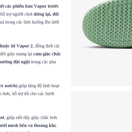
với các phiên bản Vapor trước
 hỗ trợ người chơi
dừng lại, đổi
quả trong các tình huống lên lưới
 thuộc từ Vapor 2
, đồng thời cải
 đôi giày mang lại
cảm giác chắc
 hướng đột ngột
trong các pha
ex notch)
giúp tăng độ linh hoạt
 hơn, hỗ trợ tốt cho các bước
oot
, giúp siết dây giày chắc hơn
lưới mesh bền và thoáng khí
,