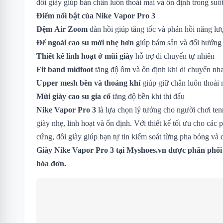
đôi giày giúp bàn chân luôn thoải mái và ổn định trong suốt 
Điểm nổi bật của Nike Vapor Pro 3
Đệm Air Zoom
đàn hồi giúp tăng tốc và phản hồi năng lư
Đế ngoài cao su mới nhẹ hơn
giúp bám sân và đổi hướng 
Thiết kế linh hoạt ở mũi giày
hỗ trợ di chuyển tự nhiên
Fit band midfoot
tăng độ ôm và ổn định khi di chuyển nh
Upper mesh bền và thoáng khí
giúp giữ chân luôn thoải 
Mũi giày cao su gia cố
tăng độ bền khi thi đấu
Nike Vapor Pro 3
là lựa chọn lý tưởng cho người chơi ten
giày nhẹ, linh hoạt và ổn định. Với thiết kế tối ưu cho các 
cứng, đôi giày giúp bạn tự tin kiểm soát từng pha bóng và d
Giày
Nike Vapor Pro 3
tại Myshoes.vn được phân phối 
hóa đơn.