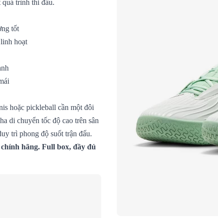
quá trình thi đấu.
ợng tốt
linh hoạt
anh
mái
nis hoặc pickleball cần một đôi
pha di chuyển tốc độ cao trên sân
uy trì phong độ suốt trận đấu.
chính hãng. Full box, đầy đủ