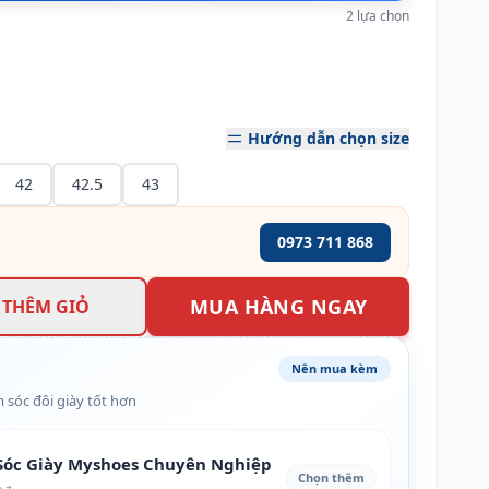
2 lựa chọn
Hướng dẫn chọn size
42
42.5
43
0973 711 868
MUA HÀNG NGAY
THÊM GIỎ
Nên mua kèm
 sóc đôi giày tốt hơn
óc Giày Myshoes Chuyên Nghiệp
Chọn thêm