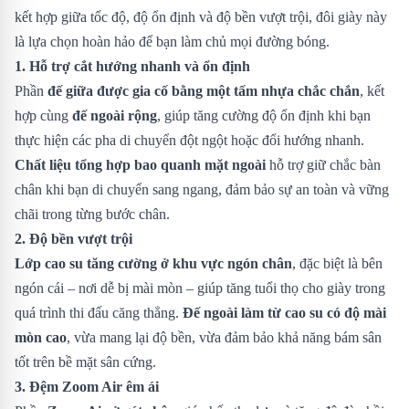
kết hợp giữa tốc độ, độ ổn định và độ bền vượt trội, đôi giày này
là lựa chọn hoàn hảo để bạn làm chủ mọi đường bóng.
1. Hỗ trợ cắt hướng nhanh và ổn định
Phần
đế giữa được gia cố bằng một tấm nhựa chắc chắn
, kết
hợp cùng
đế ngoài rộng
, giúp tăng cường độ ổn định khi bạn
thực hiện các pha di chuyển đột ngột hoặc đổi hướng nhanh.
Chất liệu tổng hợp bao quanh mặt ngoài
hỗ trợ giữ chắc bàn
chân khi bạn di chuyển sang ngang, đảm bảo sự an toàn và vững
chãi trong từng bước chân.
2. Độ bền vượt trội
Lớp cao su tăng cường ở khu vực ngón chân
, đặc biệt là bên
ngón cái – nơi dễ bị mài mòn – giúp tăng tuổi thọ cho giày trong
quá trình thi đấu căng thẳng.
Đế ngoài làm từ cao su có độ mài
mòn cao
, vừa mang lại độ bền, vừa đảm bảo khả năng bám sân
tốt trên bề mặt sân cứng.
3. Đệm Zoom Air êm ái