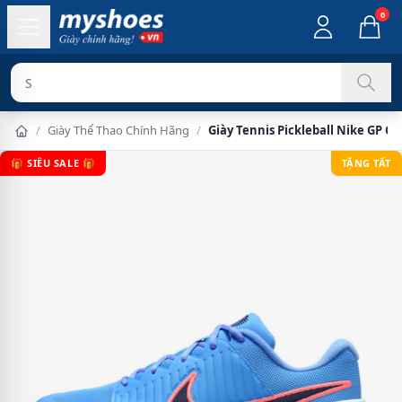
0
Sản phẩm c
/
Giày Thể Thao Chính Hãng
/
Giày Tennis Pickleball Nike GP C
🎁 SIÊU SALE 🎁
TẶNG TẤT