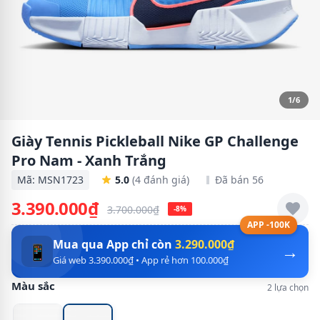
1/6
Giày Tennis Pickleball Nike GP Challenge
Pro Nam - Xanh Trắng
Mã: MSN1723
5.0
(4 đánh giá)
Đã bán 56
3.390.000₫
3.700.000₫
-8%
APP -100K
Mua qua App chỉ còn
3.290.000₫
→
📱
Giá web 3.390.000₫ • App rẻ hơn 100.000₫
Màu sắc
2 lựa chọn