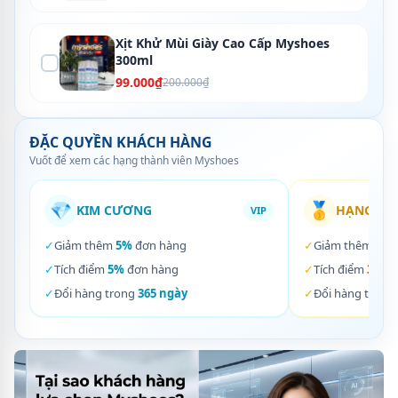
Xịt Khử Mùi Giày Cao Cấp Myshoes
300ml
99.000₫
200.000₫
ĐẶC QUYỀN KHÁCH HÀNG
Vuốt để xem các hạng thành viên Myshoes
💎
🥇
KIM CƯƠNG
HẠNG VÀ
VIP
✓
Giảm thêm
5%
đơn hàng
✓
Giảm thêm
3%
✓
Tích điểm
5%
đơn hàng
✓
Tích điểm
3%
đơ
✓
Đổi hàng trong
365 ngày
✓
Đổi hàng trong