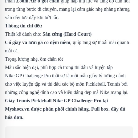
Phần
Zoom Air ở gót chân
giúp hấp thụ lực và tăng độ đàn hồi
trong từng bước di chuyển, mang lại cảm giác nhẹ nhàng nhưng
vẫn đầy lực đẩy khi bứt tốc.
Thông tin chi tiết:
Thiết kế dành cho:
Sân cứng (Hard Court)
Cổ giày và lưỡi gà có đệm mềm
, giúp tăng sự thoải mái quanh
mắt cá
Trọng lượng nhẹ, ôm chân tốt
Màu sắc hiện đại, phù hợp cả trong thi đấu và luyện tập
Nike GP Challenge Pro thật sự là một mẫu giày lý tưởng dành
cho việc luyện tập và thi đấu các bộ môn Pickleball, Tennis bởi
những công nghệ đỉnh cao và kiểu dáng đẹp mà Nike mang lại.
Giày Tennis Pickleball Nike GP Challenge Pro
tại
Myshoes.vn được phân phối chính hãng. Full box, đầy đủ
hóa đơn.