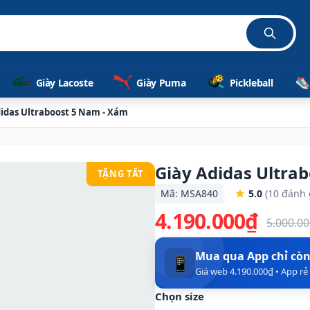
hãn
Giày Lacoste
Giày Puma
Pickleball
didas Ultraboost 5 Nam - Xám
Giày Adidas Ultra
TẶNG TẤT
Mã: MSA840
5.0
(10 đánh 
4.190.000₫
5.000.0
Mua qua App chỉ cò
📱
Giá web 4.190.000₫ • App r
Chọn size