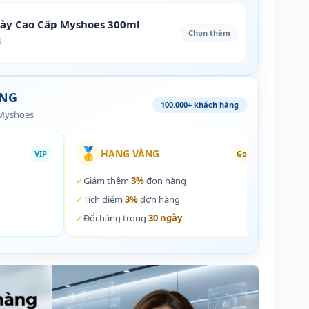
iày Cao Cấp Myshoes 300ml
Chọn thêm
₫
ÀNG
100.000+ khách hàng
 Myshoes
🥇
🏵️
HẠNG VÀNG
VIP
Gold
✓
Giảm thêm
3%
đơn hàng
✓
Giả
✓
Tích điểm
3%
đơn hàng
✓
Tích
✓
Đổi hàng trong
30 ngày
✓
Đổi 