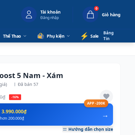
0
Tài khoản
Giỏ hàng
Đăng nhập
Bảng
⚡️
Thể Thao
Phụ kiện
Sale
Tin
boost 5 Nam - Xám
giá)
Đã bán 57
00₫
-16%
APP -200K
n
3.990.000₫
→
ẻ hơn 200.000₫
Hướng dẫn chọn size