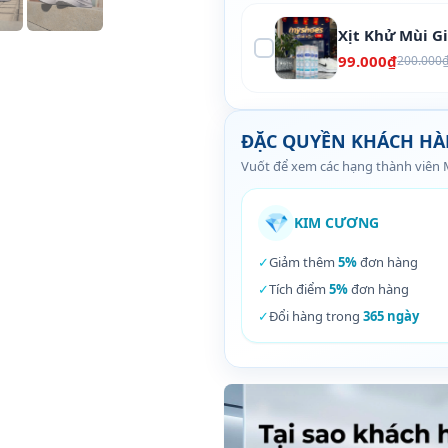
Xịt Khử Mùi G
99.000₫
200.000
ĐẶC QUYỀN KHÁCH H
Vuốt để xem các hạng thành viên
💎
KIM CƯƠNG
✓
Giảm thêm
5%
đơn hàng
✓
Tích điểm
5%
đơn hàng
✓
Đổi hàng trong
365 ngày