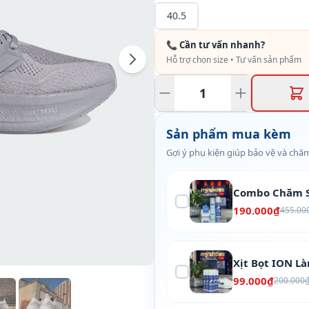
40.5
📞 Cần tư vấn nhanh?
Hỗ trợ chọn size • Tư vấn sản phẩm
Sản phẩm mua kèm
Gợi ý phụ kiện giúp bảo vệ và chăm
Combo Chăm S
190.000₫
455.00
Xịt Bọt ION L
99.000₫
200.000