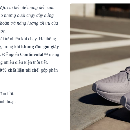
được cải tiến để mang đến cảm
o những buổi chạy đầy hứng
 hoàn trả năng lượng tối ưu của
hơn.
mái tự nhiên khi chạy. Hệ thống
, trong khi
khung đúc gót giày
g. Đế ngoài
Continental™
mang
g nhiều điều kiện thời tiết.
20% chất liệu tái chế
, góp phần
đàn hồi.
inh hoạt.