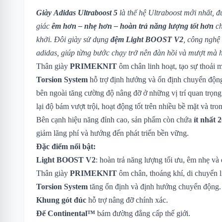
Giày Adidas Ultraboost 5
là thế hệ Ultraboost mới nhất, 
giác
êm hơn – nhẹ hơn – hoàn trả năng lượng tốt hơn
ch
khởi. Đôi giày sử dụng
đệm Light BOOST V2
, công nghệ
adidas, giúp từng bước chạy trở nên đàn hồi và mượt mà 
Thân giày
PRIMEKNIT
ôm chân linh hoạt, tạo sự thoải 
Torsion System
hỗ trợ định hướng và ổn định chuyển động
bên ngoài tăng cường độ nâng đỡ ở những vị trí quan trọn
lại độ bám vượt trội, hoạt động tốt trên nhiều bề mặt và tron
Bên cạnh hiệu năng đỉnh cao, sản phẩm còn chứa
ít nhất 
giảm lãng phí và hướng đến phát triển bền vững.
Đặc điểm nổi bật:
Light BOOST V2
: hoàn trả năng lượng tối ưu, êm nhẹ và 
Thân giày
PRIMEKNIT
ôm chân, thoáng khí, di chuyển l
Torsion System
tăng ổn định và định hướng chuyển động.
Khung gót đúc
hỗ trợ nâng đỡ chính xác.
Đế Continental™
bám đường đẳng cấp thế giới.