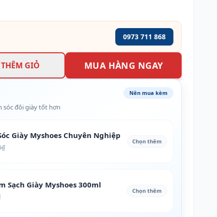
0973 711 868
MUA HÀNG NGAY
THÊM GIỎ
Nên mua kèm
 sóc đôi giày tốt hơn
óc Giày Myshoes Chuyên Nghiệp
Chọn thêm
0₫
àm Sạch Giày Myshoes 300ml
Chọn thêm
₫