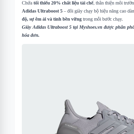
Chứa
tối thiểu 20% chất liệu tái chế
, thân thiện môi trườn
Adidas Ultraboost 5
– đôi giày chạy bộ hiệu năng cao d
độ, sự êm ái và tính bền vững
trong mỗi bước chạy.
Giày Adidas Ultraboost 5
tại Myshoes.vn được phân phối
hóa đơn.