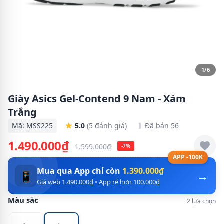
1/6
Giày Asics Gel-Contend 9 Nam - Xám
Trắng
Mã: MSS225
5.0
(5 đánh giá)
Đã bán 56
1.490.000₫
1.599.000₫
-7%
APP -100K
Mua qua App chỉ còn
1.390.000₫
→
📱
Giá web 1.490.000₫ • App rẻ hơn 100.000₫
Màu sắc
2 lựa chọn