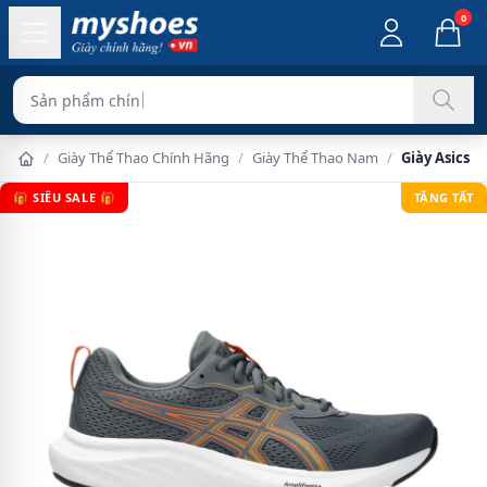
0
Sản phẩm chính hãng 100%
/
Giày Thể Thao Chính Hãng
/
Giày Thể Thao Nam
/
Giày Asics 
🎁 SIÊU SALE 🎁
TẶNG TẤT