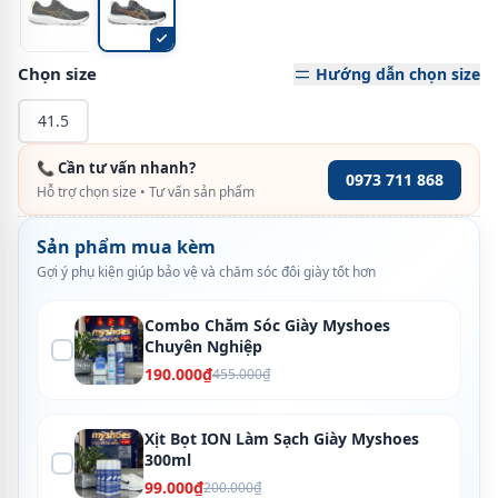
Chọn size
Hướng dẫn chọn size
41.5
📞 Cần tư vấn nhanh?
0973 711 868
Hỗ trợ chọn size • Tư vấn sản phẩm
Sản phẩm mua kèm
Gợi ý phụ kiện giúp bảo vệ và chăm sóc đôi giày tốt hơn
Combo Chăm Sóc Giày Myshoes
Chuyên Nghiệp
190.000₫
455.000₫
Xịt Bọt ION Làm Sạch Giày Myshoes
300ml
99.000₫
200.000₫