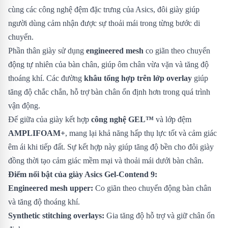
cùng các công nghệ đệm đặc trưng của Asics, đôi giày giúp
người dùng cảm nhận được sự thoải mái trong từng bước di
chuyển.
Phần thân giày sử dụng
engineered mesh
co giãn theo chuyển
động tự nhiên của bàn chân, giúp ôm chân vừa vặn và tăng độ
thoáng khí. Các đường
khâu tổng hợp trên lớp overlay
giúp
tăng độ chắc chắn, hỗ trợ bàn chân ổn định hơn trong quá trình
vận động.
Đế giữa của giày kết hợp
công nghệ GEL™
và lớp đệm
AMPLIFOAM+
, mang lại khả năng hấp thụ lực tốt và cảm giác
êm ái khi tiếp đất. Sự kết hợp này giúp tăng độ bền cho đôi giày
đồng thời tạo cảm giác mềm mại và thoải mái dưới bàn chân.
Điểm nổi bật của giày Asics Gel-Contend 9:
Engineered mesh upper:
Co giãn theo chuyển động bàn chân
và tăng độ thoáng khí.
Synthetic stitching overlays:
Gia tăng độ hỗ trợ và giữ chân ổn