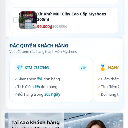
Xịt Khử Mùi Giày Cao Cấp Myshoes
300ml
99.000₫
200.000₫
ĐẶC QUYỀN KHÁCH HÀNG
Vuốt để xem các hạng thành viên Myshoes
💎
🥇
KIM CƯƠNG
HẠNG VÀ
VIP
✓
Giảm thêm
5%
đơn hàng
✓
Giảm thêm
3%
✓
Tích điểm
5%
đơn hàng
✓
Tích điểm
3%
đơ
✓
Đổi hàng trong
365 ngày
✓
Đổi hàng trong