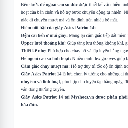
Bên dưới,
đế ngoài cao su đúc
được thiết kế với nhiều rãnh
hoạt của bàn chân và hỗ trợ bước chuyển động tự nhiên. N
giác di chuyển mượt mà và ổn định trên nhiều bề mặt.
Điểm nổi bật của giày Asics Patriot 14:
Đệm cải tiến ở mũi giày:
Mang lại cảm giác tiếp đất mềm 
Upper lưới thoáng khí:
Giúp tăng lưu thông không khí, g
Thiết kế nhẹ:
Phù hợp cho chạy bộ và tập luyện hằng ngà
Đế ngoài cao su linh hoạt:
Nhiều rãnh flex grooves giúp 
Cảm giác chạy mượt mà:
Hỗ trợ duy trì tốc độ ổn định tr
Giày Asics Patriot 14
là lựa chọn lý tưởng cho những ai t
nhẹ, êm và linh hoạt
, phù hợp cho luyện tập hằng ngày, đ
vận động thường xuyên.
Giày Asics Patriot 14
tại Myshoes.vn được phân phối 
hóa đơn.