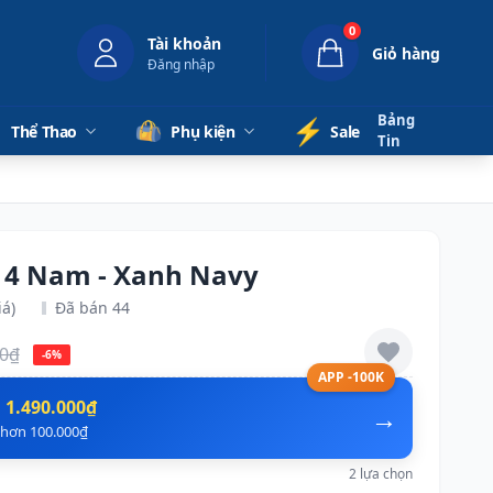
0
Tài khoản
Giỏ hàng
Đăng nhập
Bảng
⚡️
Thể Thao
Phụ kiện
Sale
Tin
 14 Nam - Xanh Navy
iá)
Đã bán 44
00₫
-6%
APP -100K
n
1.490.000₫
→
ẻ hơn 100.000₫
2 lựa chọn