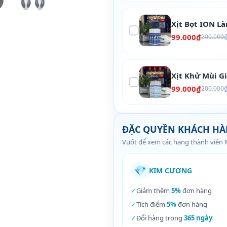
Xịt Bọt ION L
99.000₫
200.000
Xịt Khử Mùi G
99.000₫
200.000
ĐẶC QUYỀN KHÁCH H
Vuốt để xem các hạng thành viên
💎
KIM CƯƠNG
✓
Giảm thêm
5%
đơn hàng
✓
Tích điểm
5%
đơn hàng
✓
Đổi hàng trong
365 ngày