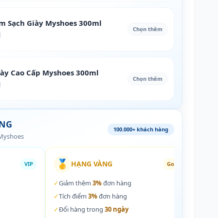
àm Sạch Giày Myshoes 300ml
Chọn thêm
₫
iày Cao Cấp Myshoes 300ml
Chọn thêm
₫
ÀNG
100.000+ khách hàng
 Myshoes
🥇
🏵️
HẠNG VÀNG
VIP
Gold
✓
Giảm thêm
3%
đơn hàng
✓
Giả
✓
Tích điểm
3%
đơn hàng
✓
Tích
✓
Đổi hàng trong
30 ngày
✓
Đổi 