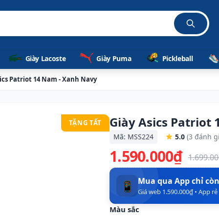
ã
Giày Lacoste
Giày Puma
Pickleball
ics Patriot 14 Nam - Xanh Navy
Giày Asics Patriot
TẶNG TẤT
Mã: MSS224
5.0
(3 đánh g
1.590.000₫
1.699.0
Mua qua App chỉ cò
📱
Giá web 1.590.000₫ • App r
Màu sắc