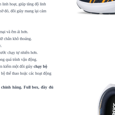
 linh hoạt, giúp tăng độ linh
hờ đó, đôi giày mang lại cảm
mại và êm ái hơn.
iữ chân khô thoáng.
y.
bước chạy tự nhiên hơn.
ong quá trình vận động.
ìm kiếm một đôi giày
chạy bộ
i bộ thể thao hoặc các hoạt động
chính hãng. Full box, đầy đủ