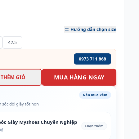
Hướng dẫn chọn size
42.5
0973 711 868
MUA HÀNG NGAY
THÊM GIỎ
Nên mua kèm
 sóc đôi giày tốt hơn
óc Giày Myshoes Chuyên Nghiệp
Chọn thêm
0₫