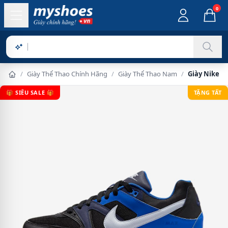
0
Sản phẩm ch
/
Giày Thể Thao Chính Hãng
/
Giày Thể Thao Nam
/
Giày Nike 
🎁 SIÊU SALE 🎁
TẶNG TẤT