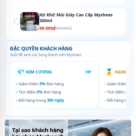
Xịt Khử Mùi Giày Cao Cấp Myshoes
300ml
99.000₫
200.000₫
ĐẶC QUYỀN KHÁCH HÀNG
Vuốt để xem các hạng thành viên Myshoes
💎
🥇
KIM CƯƠNG
HẠNG VÀ
VIP
✓
Giảm thêm
5%
đơn hàng
✓
Giảm thêm
3%
✓
Tích điểm
5%
đơn hàng
✓
Tích điểm
3%
đơ
✓
Đổi hàng trong
365 ngày
✓
Đổi hàng trong