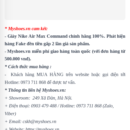
* Myshoes.vn cam kết:
- Giày Nike Air Max Command chính hãng 100%. Phát hiện
hàng Fake đền tiền gấp 2 lần giá sản phẩm.
- Myshoes.vn miễn phí giao hàng toàn quốc (với đơn hàng từ
500.000 vnđ).
* Cách thức mua hàng :
- Khách hàng MUA HÀNG trên website hoặc gọi điện tới
Hotline:
0973 711 868
để được tư vấn.
* Thông tin liên hệ Myshoes.vn:
+ Showroom: 249 Xã Đàn, Hà Nội.
+ Điện thoại:
0903 479 488
/
Hotline:
0973 711 868
(Zalo,
Viber)
+ Email: cskh@myshoes.vn
+ Website:
https://myshoes.vn