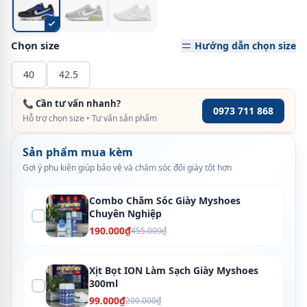
Chọn size
Hướng dẫn chọn size
40
42.5
📞 Cần tư vấn nhanh?
0973 711 868
Hỗ trợ chọn size • Tư vấn sản phẩm
Sản phẩm mua kèm
Gợi ý phụ kiện giúp bảo vệ và chăm sóc đôi giày tốt hơn
Combo Chăm Sóc Giày Myshoes
Chuyên Nghiệp
190.000₫
455.000₫
Xịt Bọt ION Làm Sạch Giày Myshoes
300ml
99.000₫
200.000₫