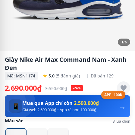
1/6
Giày Nike Air Max Command Nam - Xanh
Đen
Mã: MSN1174
5.0
(5 đánh giá)
Đã bán 129
2.690.000₫
3.550.000₫
-24%
APP -100K
Mua qua App chỉ còn
2.590.000₫
→
📱
Giá web 2.690.000₫ • App rẻ hơn 100.000₫
Màu sắc
3 lựa chọn