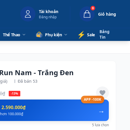
0
Tài khoản
Giỏ hàng
Đăng nhập
Bảng
⚡️
Thể Thao
Phụ kiện
Sale
Tin
 Run Nam - Trắng Đen
giá)
Đã bán 53
00₫
-13%
APP -100K
n
2.590.000₫
→
ẻ hơn 100.000₫
5 lựa chọn