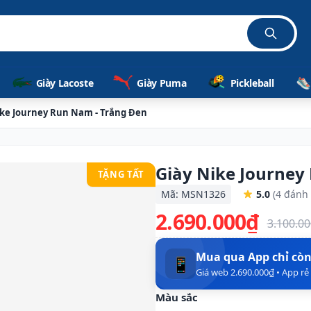
Giày Lacoste
Giày Puma
Pickleball
ike Journey Run Nam - Trắng Đen
Giày Nike Journey
TẶNG TẤT
Mã: MSN1326
5.0
(4 đánh 
2.690.000₫
3.100.0
Mua qua App chỉ cò
📱
Giá web 2.690.000₫ • App r
Màu sắc