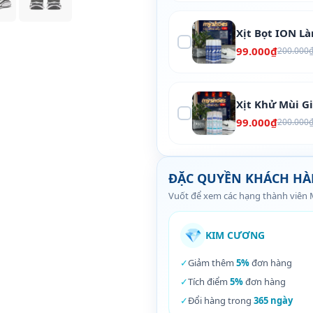
Xịt Bọt ION L
99.000₫
200.000
Xịt Khử Mùi G
99.000₫
200.000
ĐẶC QUYỀN KHÁCH H
Vuốt để xem các hạng thành viên
💎
KIM CƯƠNG
✓
Giảm thêm
5%
đơn hàng
✓
Tích điểm
5%
đơn hàng
✓
Đổi hàng trong
365 ngày