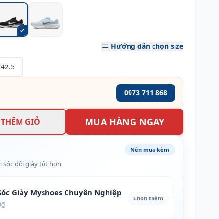
Hướng dẫn chọn size
42.5
0973 711 868
MUA HÀNG NGAY
THÊM GIỎ
Nên mua kèm
 sóc đôi giày tốt hơn
óc Giày Myshoes Chuyên Nghiệp
Chọn thêm
0₫