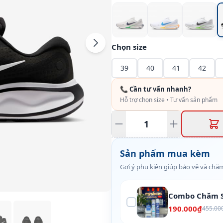
Chọn size
39
40
41
42
📞 Cần tư vấn nhanh?
Hỗ trợ chọn size • Tư vấn sản phẩm
Sản phẩm mua kèm
Gợi ý phụ kiện giúp bảo vệ và chăm
Combo Chăm S
190.000₫
455.00