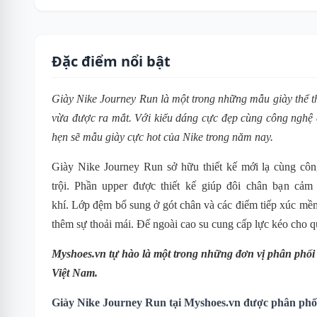
Đặc điểm nổi bật
Giày Nike Journey Run là một trong những mẫu giày thể t
vừa được ra mắt. Với kiểu dáng cực đẹp cùng công nghệ
hẹn sẽ mẫu giày cực hot của Nike trong năm nay.
Giày Nike Journey Run sở hữu thiết kế mới lạ cùng côn
trội.
P
hần
upper được thiết kế giúp đôi chân bạn cảm 
khí.
Lớp đệm bổ sung ở gót chân và các điểm tiếp xúc mềm
thêm sự thoải mái.
Đế ngoài cao su cung cấp lực kéo cho q
Myshoes.vn tự hào là một trong những đơn vị phân phố
Việt Nam.
Giày Nike Journey Run tại Myshoes.vn được phân phối