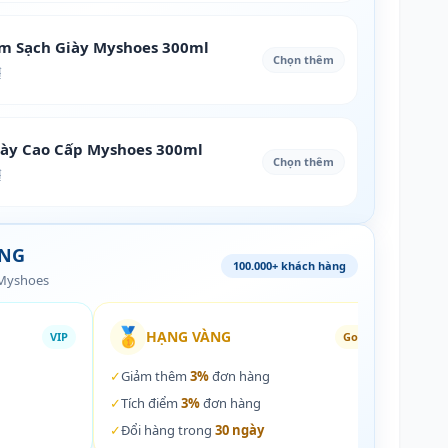
àm Sạch Giày Myshoes 300ml
Chọn thêm
₫
iày Cao Cấp Myshoes 300ml
Chọn thêm
₫
ÀNG
100.000+ khách hàng
 Myshoes
🥇
🏵️
HẠNG VÀNG
VIP
Gold
✓
Giảm thêm
3%
đơn hàng
✓
Giả
✓
Tích điểm
3%
đơn hàng
✓
Tích
✓
Đổi hàng trong
30 ngày
✓
Đổi 