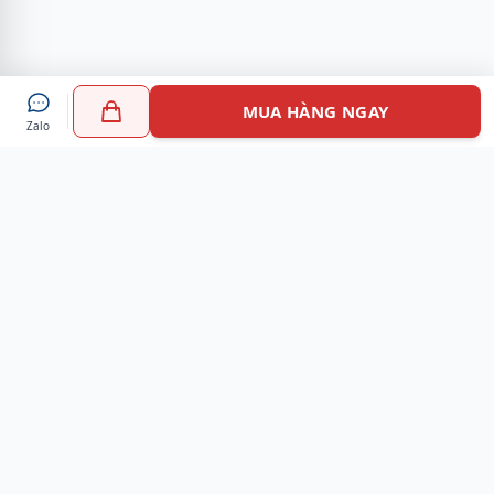
MUA HÀNG NGAY
Zalo
Myshoes là nền tảng mua sắm giày chính hãng hàng đầu