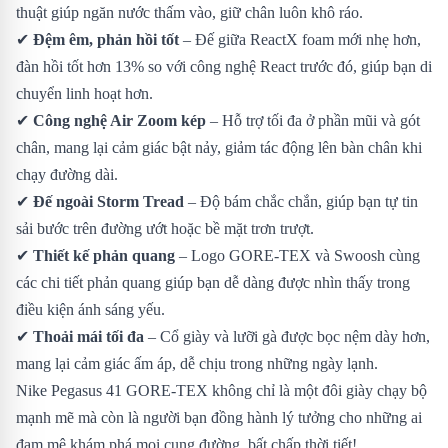
thuật giúp ngăn nước thấm vào, giữ chân luôn khô ráo.
✔
Đệm êm, phản hồi tốt
– Đế giữa ReactX foam mới nhẹ hơn,
đàn hồi tốt hơn 13% so với công nghệ React trước đó, giúp bạn di
chuyển linh hoạt hơn.
✔
Công nghệ Air Zoom kép
– Hỗ trợ tối đa ở phần mũi và gót
chân, mang lại cảm giác bật nảy, giảm tác động lên bàn chân khi
chạy đường dài.
✔
Đế ngoài Storm Tread
– Độ bám chắc chắn, giúp bạn tự tin
sải bước trên đường ướt hoặc bề mặt trơn trượt.
✔
Thiết kế phản quang
– Logo GORE-TEX và Swoosh cùng
các chi tiết phản quang giúp bạn dễ dàng được nhìn thấy trong
điều kiện ánh sáng yếu.
✔
Thoải mái tối đa
– Cổ giày và lưỡi gà được bọc nệm dày hơn,
mang lại cảm giác ấm áp, dễ chịu trong những ngày lạnh.
Nike Pegasus 41 GORE-TEX không chỉ là một đôi giày chạy bộ
mạnh mẽ mà còn là người bạn đồng hành lý tưởng cho những ai
đam mê khám phá mọi cung đường, bất chấp thời tiết!