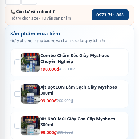
📞 Cần tư vấn nhanh?
0973 711 868
Hỗ trợ chọn size • Tư vấn sản phẩm
Sản phẩm mua kèm
Gợi ý phụ kiện giúp bảo vệ và chăm sóc đôi giày tốt hơn
Combo Chăm Sóc Giày Myshoes
Chuyên Nghiệp
190.000₫
455.000₫
Xịt Bọt ION Làm Sạch Giày Myshoes
300ml
99.000₫
200.000₫
Xịt Khử Mùi Giày Cao Cấp Myshoes
300ml
99.000₫
200.000₫