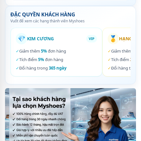
ĐẶC QUYỀN KHÁCH HÀNG
Vuốt để xem các hạng thành viên Myshoes
💎
🥇
KIM CƯƠNG
HẠNG VÀ
VIP
✓
Giảm thêm
5%
đơn hàng
✓
Giảm thêm
3%
✓
Tích điểm
5%
đơn hàng
✓
Tích điểm
3%
đơ
✓
Đổi hàng trong
365 ngày
✓
Đổi hàng trong