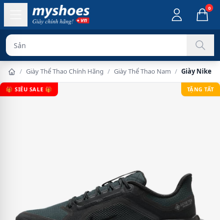
0
Sản phẩm chính
/
Giày Thể Thao Chính Hãng
/
Giày Thể Thao Nam
/
Giày Nike P
🎁 SIÊU SALE 🎁
TẶNG TẤT