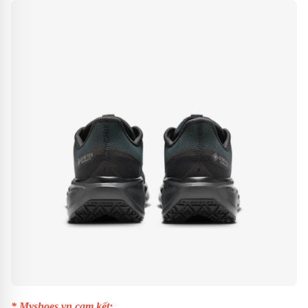
* Myshoes.vn cam kết: