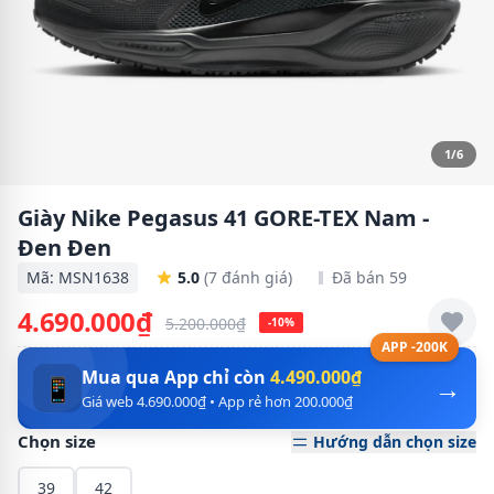
1/6
Giày Nike Pegasus 41 GORE-TEX Nam -
Đen Đen
Mã: MSN1638
5.0
(7 đánh giá)
Đã bán 59
4.690.000₫
5.200.000₫
-10%
APP -200K
Mua qua App chỉ còn
4.490.000₫
→
📱
Giá web 4.690.000₫ • App rẻ hơn 200.000₫
Chọn size
Hướng dẫn chọn size
39
42