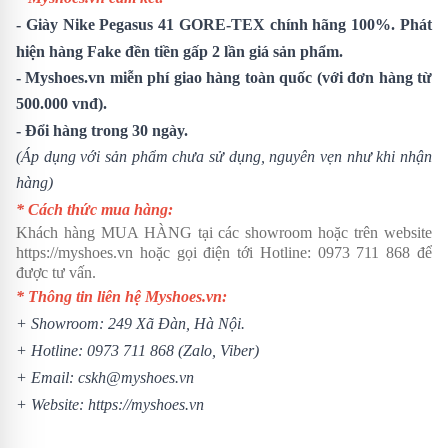
-
Giày Nike Pegasus 41
GORE-TEX
chính hãng 100%. Phát
hiện hàng Fake đền tiền gấp 2 lần giá sản phẩm.
- Myshoes.vn miễn phí giao hàng toàn quốc (với đơn hàng từ
500.000 vnđ).
- Đổi hàng trong 30 ngày.
(Áp dụng với sản phẩm chưa sử dụng, nguyên vẹn như khi nhận
hàng)
* Cách thức mua hàng:
Khách hàng MUA HÀNG tại các showroom hoặc trên website
https://myshoes.vn
hoặc gọi điện tới Hotline:
0973 711 868
để
được tư vấn.
* Thông tin liên hệ Myshoes.vn:
+ Showroom: 249 Xã Đàn, Hà Nội.
+ Hotline:
0973 711 868
(Zalo, Viber)
+ Email: cskh@myshoes.vn
+ Website:
https://myshoes.vn