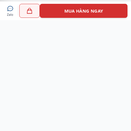
MUA HÀNG NGAY
Zalo
Myshoes là nền tảng mua sắm giày chính hãng hàng đầu
Việt Nam với hơn 100.000 khách hàng đã tin tưởng và lựa
chọn. Cùng với công nghệ hiện đại chúng tôi cam kết
mang đến trải nghiệm mua sắm tuyệt vời nhất.