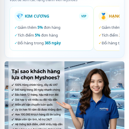
💎
🥇
KIM CƯƠNG
HẠNG VÀ
VIP
✓
Giảm thêm
5%
đơn hàng
✓
Giảm thêm
3%
✓
Tích điểm
5%
đơn hàng
✓
Tích điểm
3%
đơ
✓
Đổi hàng trong
365 ngày
✓
Đổi hàng trong