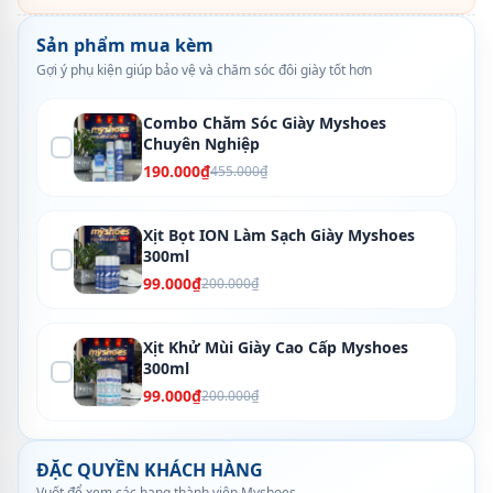
Sản phẩm mua kèm
Gợi ý phụ kiện giúp bảo vệ và chăm sóc đôi giày tốt hơn
Combo Chăm Sóc Giày Myshoes
Chuyên Nghiệp
190.000₫
455.000₫
Xịt Bọt ION Làm Sạch Giày Myshoes
300ml
99.000₫
200.000₫
Xịt Khử Mùi Giày Cao Cấp Myshoes
300ml
99.000₫
200.000₫
ĐẶC QUYỀN KHÁCH HÀNG
Vuốt để xem các hạng thành viên Myshoes