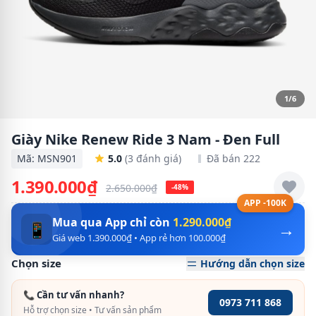
1/6
Giày Nike Renew Ride 3 Nam - Đen Full
Mã: MSN901
5.0
(3 đánh giá)
Đã bán 222
1.390.000₫
2.650.000₫
-48%
APP -100K
Mua qua App chỉ còn
1.290.000₫
→
📱
Giá web 1.390.000₫ • App rẻ hơn 100.000₫
Chọn size
Hướng dẫn chọn size
📞 Cần tư vấn nhanh?
0973 711 868
Hỗ trợ chọn size • Tư vấn sản phẩm