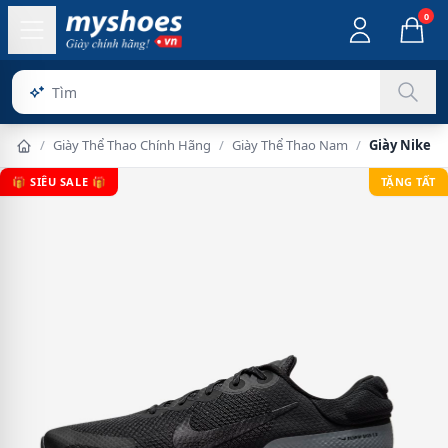
0
Sản
/
Giày Thể Thao Chính Hãng
/
Giày Thể Thao Nam
/
Giày Nike R
🎁 SIÊU SALE 🎁
TẶNG TẤT