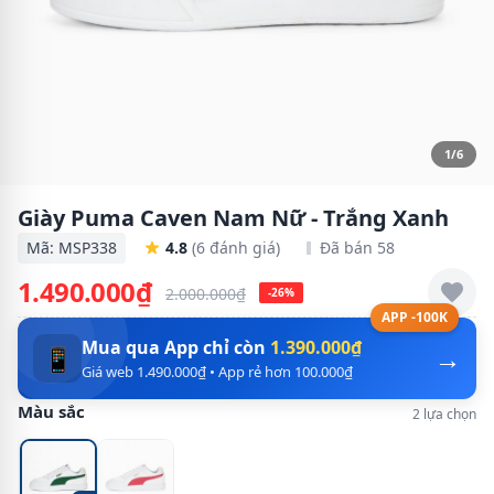
1/6
Giày Puma Caven Nam Nữ - Trắng Xanh
Mã: MSP338
4.8
(6 đánh giá)
Đã bán 58
1.490.000₫
2.000.000₫
-26%
APP -100K
Mua qua App chỉ còn
1.390.000₫
→
📱
Giá web 1.490.000₫ • App rẻ hơn 100.000₫
Màu sắc
2 lựa chọn