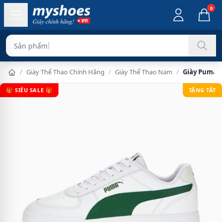
0
Sản phẩm chính hãn
/
Giày Thể Thao Chính Hãng
/
Giày Thể Thao Nam
/
Giày Puma 
🎁 SIÊU SALE 🎁
TẶNG TẤT