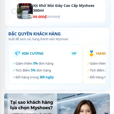
Xịt Khử Mùi Giày Cao Cấp Myshoes
300ml
99.000₫
200.000₫
ĐẶC QUYỀN KHÁCH HÀNG
Vuốt để xem các hạng thành viên Myshoes
💎
🥇
KIM CƯƠNG
HẠNG VÀ
VIP
✓
Giảm thêm
5%
đơn hàng
✓
Giảm thêm
3%
✓
Tích điểm
5%
đơn hàng
✓
Tích điểm
3%
đơ
✓
Đổi hàng trong
365 ngày
✓
Đổi hàng trong