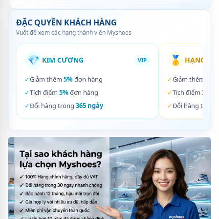
ĐẶC QUYỀN KHÁCH HÀNG
Vuốt để xem các hạng thành viên Myshoes
💎
🥇
KIM CƯƠNG
HẠNG VÀ
VIP
✓
Giảm thêm
5%
đơn hàng
✓
Giảm thêm
3%
✓
Tích điểm
5%
đơn hàng
✓
Tích điểm
3%
đơ
✓
Đổi hàng trong
365 ngày
✓
Đổi hàng trong