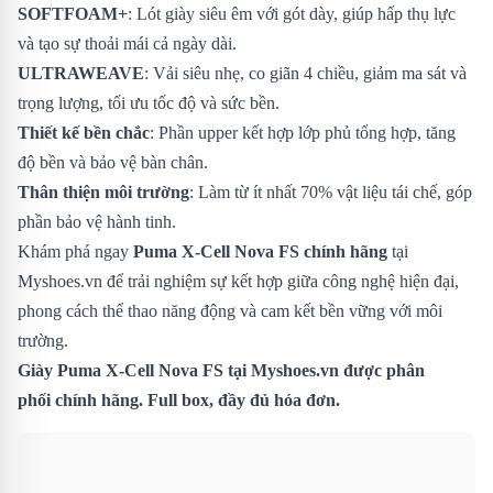
SOFTFOAM+
: Lót giày siêu êm với gót dày, giúp hấp thụ lực
và tạo sự thoải mái cả ngày dài.
ULTRAWEAVE
: Vải siêu nhẹ, co giãn 4 chiều, giảm ma sát và
trọng lượng, tối ưu tốc độ và sức bền.
Thiết kế bền chắc
: Phần upper kết hợp lớp phủ tổng hợp, tăng
độ bền và bảo vệ bàn chân.
Thân thiện môi trường
: Làm từ ít nhất 70% vật liệu tái chế, góp
phần bảo vệ hành tinh.
Khám phá ngay
Puma X-Cell Nova FS chính hãng
tại
Myshoes.vn để trải nghiệm sự kết hợp giữa công nghệ hiện đại,
phong cách thể thao năng động và cam kết bền vững với môi
trường.
Giày Puma X-Cell Nova FS
tại Myshoes.vn được phân
phối chính hãng. Full box, đầy đủ hóa đơn.