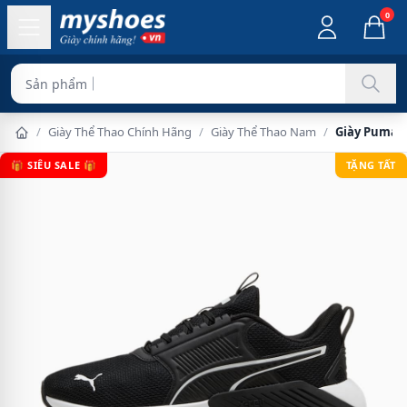
0
Sản phẩm chính hãng
/
Giày Thể Thao Chính Hãng
/
Giày Thể Thao Nam
/
Giày Puma X
🎁 SIÊU SALE 🎁
TẶNG TẤT