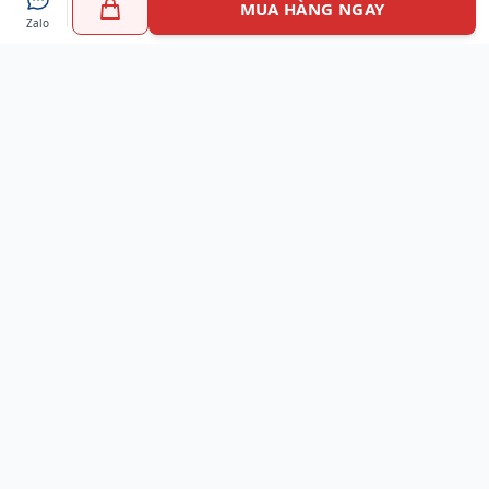
MUA HÀNG NGAY
Zalo
Myshoes là nền tảng mua sắm giày chính hãng hàng đầu
Việt Nam với hơn 100.000 khách hàng đã tin tưởng và lựa
chọn. Cùng với công nghệ hiện đại chúng tôi cam kết
mang đến trải nghiệm mua sắm tuyệt vời nhất.