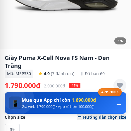
1/6
Giày Puma X-Cell Nova FS Nam - Đen
Trắng
Mã: MSP330
4.9
(7 đánh giá)
Đã bán 60
1.790.000₫
2.000.000₫
-11%
APP -100K
Mua qua App chỉ còn
1.690.000₫
→
📱
Giá web 1.790.000₫ • App rẻ hơn 100.000₫
Chọn size
Hướng dẫn chọn size
39