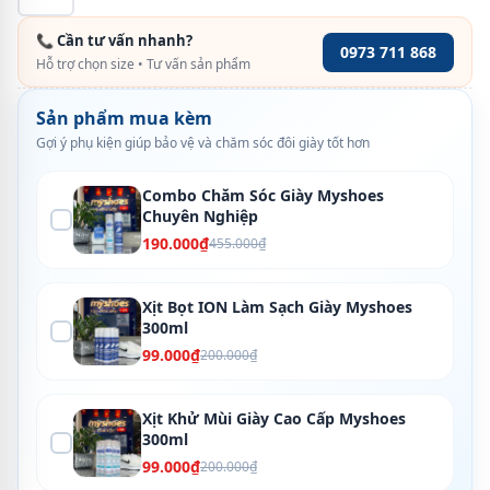
📞 Cần tư vấn nhanh?
0973 711 868
Hỗ trợ chọn size • Tư vấn sản phẩm
Sản phẩm mua kèm
Gợi ý phụ kiện giúp bảo vệ và chăm sóc đôi giày tốt hơn
Combo Chăm Sóc Giày Myshoes
Chuyên Nghiệp
190.000₫
455.000₫
Xịt Bọt ION Làm Sạch Giày Myshoes
300ml
99.000₫
200.000₫
Xịt Khử Mùi Giày Cao Cấp Myshoes
300ml
99.000₫
200.000₫