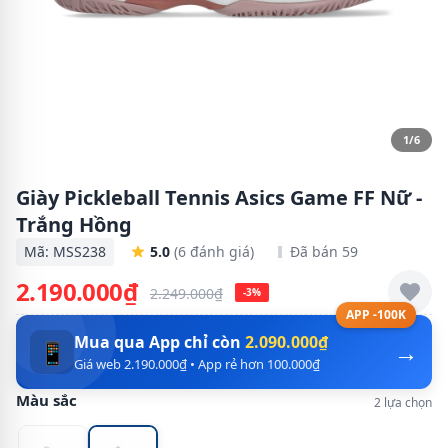
1/6
Giày Pickleball Tennis Asics Game FF Nữ -
Trắng Hồng
Mã: MSS238
5.0
(6 đánh giá)
Đã bán 59
2.190.000₫
2.249.000₫
-3%
APP -100K
Mua qua App chỉ còn
2.090.000₫
→
📱
Giá web 2.190.000₫ • App rẻ hơn 100.000₫
Màu sắc
2 lựa chọn