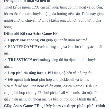
Đế ngoài linh hoạt và bền bỉ
Thiết kế đế ngoài được cải tiến giúp tăng độ linh hoạt và độ bền,
hỗ trợ tốt cho các chuyển động đa hướng trên sân. Điều này giúp
người chơi di chuyển tự tin và kiểm soát tốt hơn trong từng pha
bóng.
Điểm nổi bật của Asics Game FF
✓
Upper lưới thoáng khí
giúp giữ chân luôn mát mẻ
✓
FLYTEFOAM™ cushioning
nhẹ và êm cho cảm giác thoải
mái
✓
TRUSSTIC™ technology
tăng độ ổn định khi di chuyển
nhanh
✓
Lớp phủ da tổng hợp + PU
tăng độ bền và hỗ trợ tốt
✓
Đế ngoài linh hoạt
phù hợp cho pickleball và tennis
Với thiết kế nhẹ, linh hoạt và ổn định,
Asics Game FF
là lựa
chọn phù hợp cho người chơi pickleball và tennis cần một đôi
giày hiệu năng tốt, thoải mái và bền bỉ trong quá trình thi đấu.
Giày
Asics Game FF
tại Myshoes.vn được phân phối chính