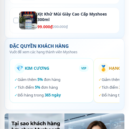
Xịt Khử Mùi Giày Cao Cấp Myshoes
300ml
99.000₫
200.000₫
ĐẶC QUYỀN KHÁCH HÀNG
Vuốt để xem các hạng thành viên Myshoes
💎
🥇
KIM CƯƠNG
HẠNG VÀ
VIP
✓
Giảm thêm
5%
đơn hàng
✓
Giảm thêm
3%
✓
Tích điểm
5%
đơn hàng
✓
Tích điểm
3%
đơ
✓
Đổi hàng trong
365 ngày
✓
Đổi hàng trong