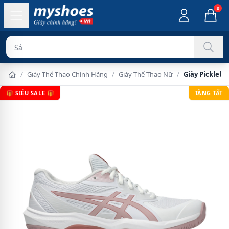
0
Sản phẩm chính
/
Giày Thể Thao Chính Hãng
/
Giày Thể Thao Nữ
/
Giày Pickleba
🎁 SIÊU SALE 🎁
TẶNG TẤT