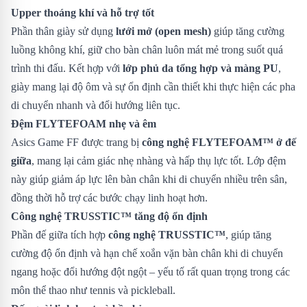
Upper thoáng khí và hỗ trợ tốt
Phần thân giày sử dụng
lưới mở (open mesh)
giúp tăng cường
luồng không khí, giữ cho bàn chân luôn mát mẻ trong suốt quá
trình thi đấu. Kết hợp với
lớp phủ da tổng hợp và màng PU
,
giày mang lại độ ôm và sự ổn định cần thiết khi thực hiện các pha
di chuyển nhanh và đổi hướng liên tục.
Đệm FLYTEFOAM nhẹ và êm
Asics Game FF được trang bị
công nghệ FLYTEFOAM™ ở đế
giữa
, mang lại cảm giác nhẹ nhàng và hấp thụ lực tốt. Lớp đệm
này giúp giảm áp lực lên bàn chân khi di chuyển nhiều trên sân,
đồng thời hỗ trợ các bước chạy linh hoạt hơn.
Công nghệ TRUSSTIC™ tăng độ ổn định
Phần đế giữa tích hợp
công nghệ TRUSSTIC™
, giúp tăng
cường độ ổn định và hạn chế xoắn vặn bàn chân khi di chuyển
ngang hoặc đổi hướng đột ngột – yếu tố rất quan trọng trong các
môn thể thao như tennis và pickleball.