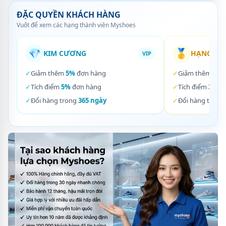
ĐẶC QUYỀN KHÁCH HÀNG
Vuốt để xem các hạng thành viên Myshoes
💎
🥇
KIM CƯƠNG
HẠNG VÀ
VIP
✓
Giảm thêm
5%
đơn hàng
✓
Giảm thêm
3%
✓
Tích điểm
5%
đơn hàng
✓
Tích điểm
3%
đơ
✓
Đổi hàng trong
365 ngày
✓
Đổi hàng trong