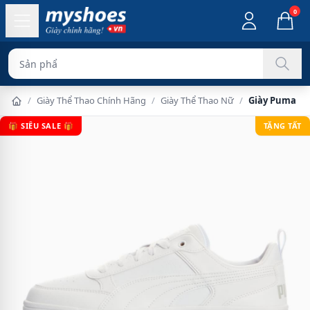
0
Sản phẩm chính hã
/
Giày Thể Thao Chính Hãng
/
Giày Thể Thao Nữ
/
Giày Puma Dr
🎁 SIÊU SALE 🎁
TẶNG TẤT