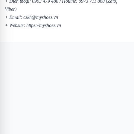
+ Điện thoại: 0903 479 488 /
Hotline: 0973 711 868 (Zalo,
Viber)
+ Email: cskh@myshoes.vn
+ Website:
https://myshoes.vn