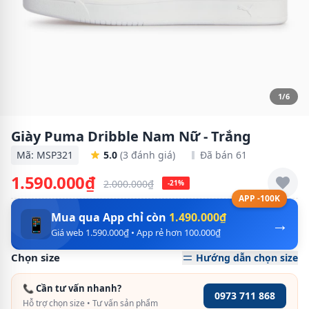
1/6
Giày Puma Dribble Nam Nữ - Trắng
Mã: MSP321
5.0
(3 đánh giá)
Đã bán 61
1.590.000₫
2.000.000₫
-21%
APP -100K
Mua qua App chỉ còn
1.490.000₫
→
📱
Giá web 1.590.000₫ • App rẻ hơn 100.000₫
Chọn size
Hướng dẫn chọn size
📞 Cần tư vấn nhanh?
0973 711 868
Hỗ trợ chọn size • Tư vấn sản phẩm