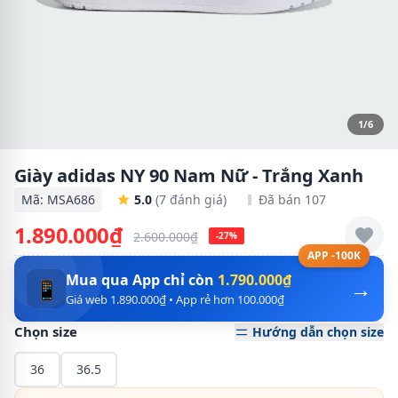
1/6
Giày adidas NY 90 Nam Nữ - Trắng Xanh
Mã: MSA686
5.0
(7 đánh giá)
Đã bán 107
1.890.000₫
2.600.000₫
-27%
APP -100K
Mua qua App chỉ còn
1.790.000₫
→
📱
Giá web 1.890.000₫ • App rẻ hơn 100.000₫
Chọn size
Hướng dẫn chọn size
36
36.5