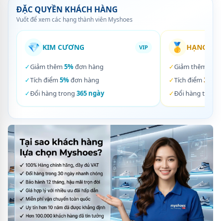
ĐẶC QUYỀN KHÁCH HÀNG
Vuốt để xem các hạng thành viên Myshoes
💎
🥇
KIM CƯƠNG
HẠNG VÀ
VIP
✓
Giảm thêm
5%
đơn hàng
✓
Giảm thêm
3%
✓
Tích điểm
5%
đơn hàng
✓
Tích điểm
3%
đơ
✓
Đổi hàng trong
365 ngày
✓
Đổi hàng trong