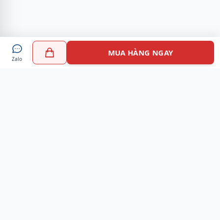
MUA HÀNG NGAY
Zalo
Myshoes là nền tảng mua sắm giày chính hãng hàng đầu