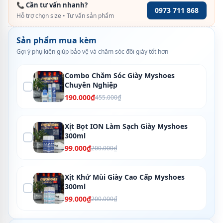
📞 Cần tư vấn nhanh?
0973 711 868
Hỗ trợ chọn size • Tư vấn sản phẩm
Sản phẩm mua kèm
Gợi ý phụ kiện giúp bảo vệ và chăm sóc đôi giày tốt hơn
Combo Chăm Sóc Giày Myshoes
Chuyên Nghiệp
190.000₫
455.000₫
Xịt Bọt ION Làm Sạch Giày Myshoes
300ml
99.000₫
200.000₫
Xịt Khử Mùi Giày Cao Cấp Myshoes
300ml
99.000₫
200.000₫