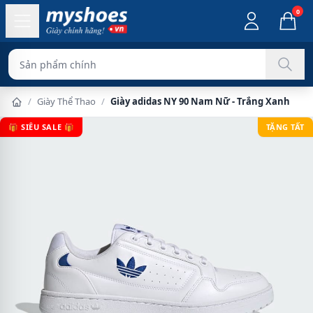
0
Sản phẩm chính hãng 100
/
Giày Thể Thao
/
Giày adidas NY 90 Nam Nữ - Trắng Xanh
🎁 SIÊU SALE 🎁
TẶNG TẤT