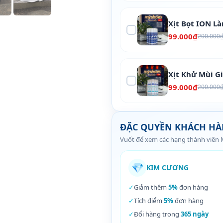
Xịt Bọt ION L
99.000₫
200.000
Xịt Khử Mùi G
99.000₫
200.000
ĐẶC QUYỀN KHÁCH H
Vuốt để xem các hạng thành viên
💎
KIM CƯƠNG
✓
Giảm thêm
5%
đơn hàng
✓
Tích điểm
5%
đơn hàng
✓
Đổi hàng trong
365 ngày