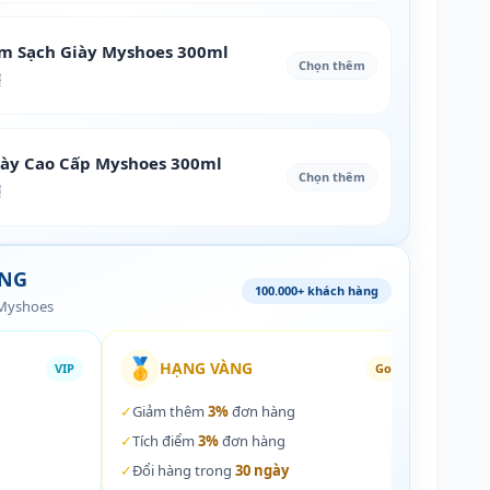
àm Sạch Giày Myshoes 300ml
Chọn thêm
₫
iày Cao Cấp Myshoes 300ml
Chọn thêm
₫
ÀNG
100.000+ khách hàng
 Myshoes
🥇
🏵️
HẠNG VÀNG
VIP
Gold
✓
Giảm thêm
3%
đơn hàng
✓
Giả
✓
Tích điểm
3%
đơn hàng
✓
Tích
✓
Đổi hàng trong
30 ngày
✓
Đổi 