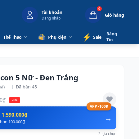
0
Tài khoản
Giỏ hàng
Đăng nhập
Bảng
⚡️
Thể Thao
Phụ kiện
Sale
Tin
lcon 5 Nữ - Đen Trắng
iá)
Đã bán 45
00₫
-6%
APP -100K
n
1.590.000₫
→
ẻ hơn 100.000₫
2 lựa chọn