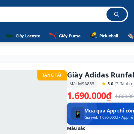
hãn
Giày Lacoste
Giày Puma
Pickleball
Giày Adidas Runfa
TẶNG TẤT
Mã: MSA833
5.0
(7 đánh g
1.690.000₫
1.800.0
Mua qua App chỉ cò
📱
Giá web 1.690.000₫ • App r
Màu sắc