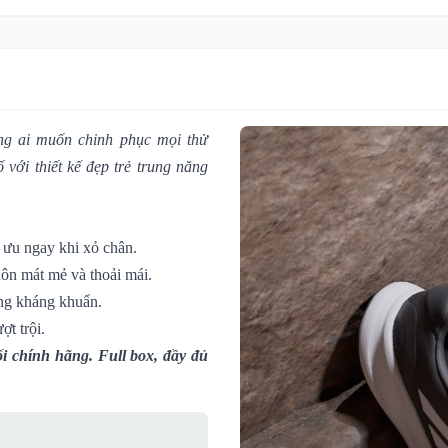
ững ai muốn chinh phục mọi thử
với thiết kế đẹp trẻ trung năng
i ưu ngay khi xỏ chân.
uôn mát mẻ và thoải mái.
ăng kháng khuẩn.
t trội.
i chính hãng. Full box, đầy đủ