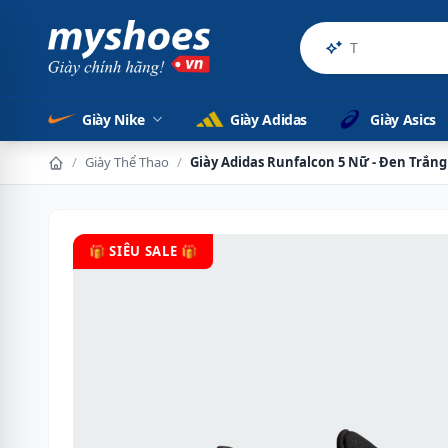
Sản phẩm chính 
Giày Nike
Giày Adidas
Giày Asics
/
Giày Thể Thao
/
Giày Adidas Runfalcon 5 Nữ - Đen Trắng
🎁 SIÊU SALE 🎁