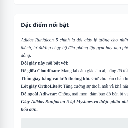
Đặc điểm nổi bật
Adidas Runfalcon 5 chính là đôi giày lý tưởng cho nh
thách, từ đường chạy bộ đến phòng tập gym hay dạo phố 
động.
Đôi giày này nổi bật với:
Đế giữa Cloudfoam
: Mang lại cảm giác êm ái, nâng đỡ tố
Thân giày bằng vải lưới thoáng khí
: Giữ cho bàn chân l
Lót giày OrthoLite®
: Tăng cường sự thoải mái và khả n
Đế ngoài Adiwear
: Chống mài mòn, đảm bảo độ bền bỉ vượ
Giày Adidas Runfalcon 5
tại Myshoes.vn được phân phố
hóa đơn.