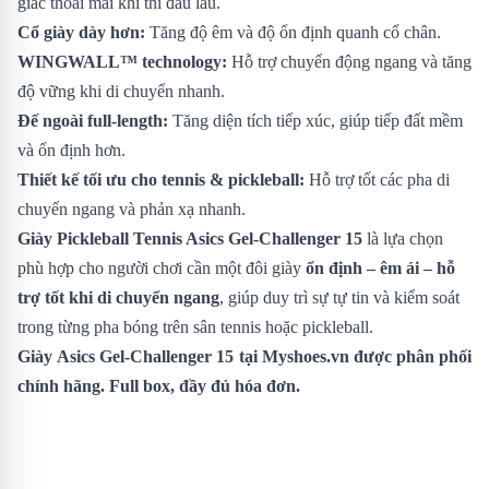
giác thoải mái khi thi đấu lâu.
Cổ giày dày hơn:
Tăng độ êm và độ ổn định quanh cổ chân.
WINGWALL™ technology:
Hỗ trợ chuyển động ngang và tăng
độ vững khi di chuyển nhanh.
Đế ngoài full-length:
Tăng diện tích tiếp xúc, giúp tiếp đất mềm
và ổn định hơn.
Thiết kế tối ưu cho tennis & pickleball:
Hỗ trợ tốt các pha di
chuyển ngang và phản xạ nhanh.
Giày Pickleball Tennis Asics Gel-Challenger 15
là lựa chọn
phù hợp cho người chơi cần một đôi giày
ổn định – êm ái – hỗ
trợ tốt khi di chuyển ngang
, giúp duy trì sự tự tin và kiểm soát
trong từng pha bóng trên sân tennis hoặc pickleball.
Giày
Asics Gel-Challenger 15
tại Myshoes.vn được phân phối
chính hãng. Full box, đầy đủ hóa đơn.