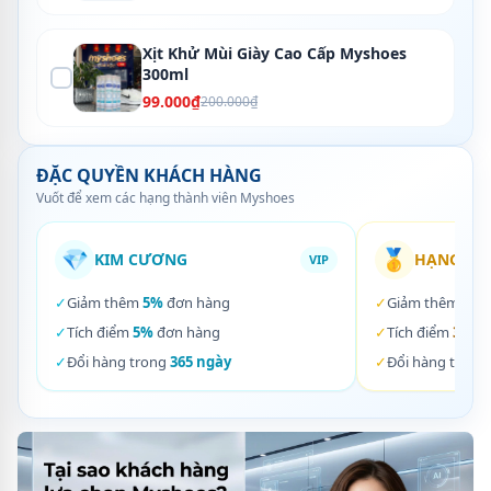
Xịt Khử Mùi Giày Cao Cấp Myshoes
300ml
99.000₫
200.000₫
ĐẶC QUYỀN KHÁCH HÀNG
Vuốt để xem các hạng thành viên Myshoes
💎
🥇
KIM CƯƠNG
HẠNG VÀ
VIP
✓
Giảm thêm
5%
đơn hàng
✓
Giảm thêm
3%
✓
Tích điểm
5%
đơn hàng
✓
Tích điểm
3%
đơ
✓
Đổi hàng trong
365 ngày
✓
Đổi hàng trong