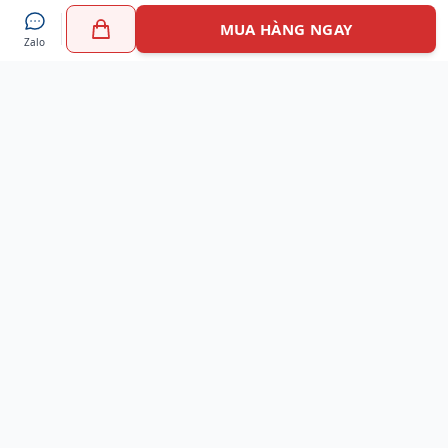
MUA HÀNG NGAY
Zalo
Myshoes là nền tảng mua sắm giày chính hãng hàng đầu
Việt Nam với hơn 100.000 khách hàng đã tin tưởng và lựa
chọn. Cùng với công nghệ hiện đại chúng tôi cam kết
mang đến trải nghiệm mua sắm tuyệt vời nhất.