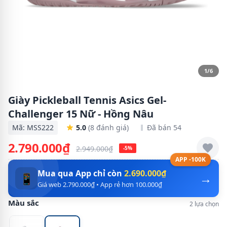
1/6
Giày Pickleball Tennis Asics Gel-
Challenger 15 Nữ - Hồng Nâu
Mã: MSS222
5.0
(8 đánh giá)
Đã bán 54
2.790.000₫
2.949.000₫
-5%
APP -100K
Mua qua App chỉ còn
2.690.000₫
→
📱
Giá web 2.790.000₫ • App rẻ hơn 100.000₫
Màu sắc
2 lựa chọn