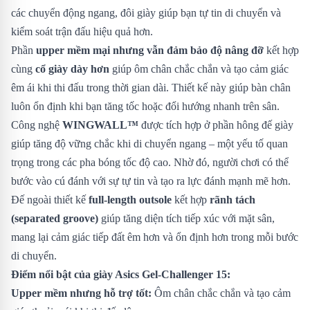
các chuyển động ngang, đôi giày giúp bạn tự tin di chuyển và
kiểm soát trận đấu hiệu quả hơn.
Phần
upper mềm mại nhưng vẫn đảm bảo độ nâng đỡ
kết hợp
cùng
cổ giày dày hơn
giúp ôm chân chắc chắn và tạo cảm giác
êm ái khi thi đấu trong thời gian dài. Thiết kế này giúp bàn chân
luôn ổn định khi bạn tăng tốc hoặc đổi hướng nhanh trên sân.
Công nghệ
WINGWALL™
được tích hợp ở phần hông đế giày
giúp tăng độ vững chắc khi di chuyển ngang – một yếu tố quan
trọng trong các pha bóng tốc độ cao. Nhờ đó, người chơi có thể
bước vào cú đánh với sự tự tin và tạo ra lực đánh mạnh mẽ hơn.
Đế ngoài thiết kế
full-length outsole
kết hợp
rãnh tách
(separated groove)
giúp tăng diện tích tiếp xúc với mặt sân,
mang lại cảm giác tiếp đất êm hơn và ổn định hơn trong mỗi bước
di chuyển.
Điểm nổi bật của giày Asics Gel-Challenger 15:
Upper mềm nhưng hỗ trợ tốt:
Ôm chân chắc chắn và tạo cảm