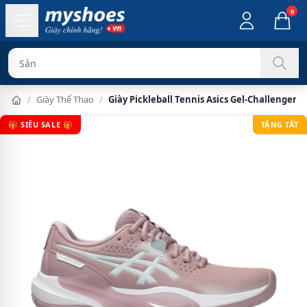
0
Sản phẩm chính
/
Giày Thể Thao
/
Giày Pickleball Tennis Asics Gel-Challenger 
🎁 SIÊU SALE 🎁
TẶNG TẤT