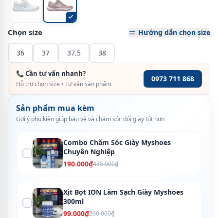
Chọn size
Hướng dẫn chọn size
36
37
37.5
38
📞 Cần tư vấn nhanh?
0973 711 868
Hỗ trợ chọn size • Tư vấn sản phẩm
Sản phẩm mua kèm
Gợi ý phụ kiện giúp bảo vệ và chăm sóc đôi giày tốt hơn
Combo Chăm Sóc Giày Myshoes
Chuyên Nghiệp
190.000₫
455.000₫
Xịt Bọt ION Làm Sạch Giày Myshoes
300ml
99.000₫
200.000₫