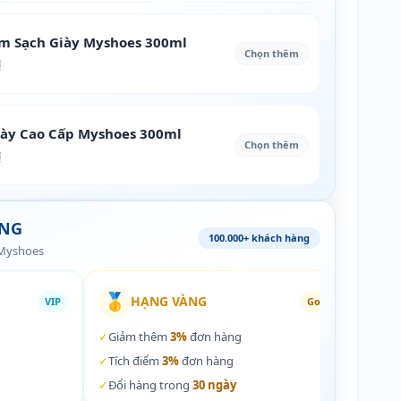
àm Sạch Giày Myshoes 300ml
Chọn thêm
₫
iày Cao Cấp Myshoes 300ml
Chọn thêm
₫
ÀNG
100.000+ khách hàng
 Myshoes
🥇
🏵️
HẠNG VÀNG
VIP
Gold
✓
Giảm thêm
3%
đơn hàng
✓
Giả
✓
Tích điểm
3%
đơn hàng
✓
Tích
✓
Đổi hàng trong
30 ngày
✓
Đổi 