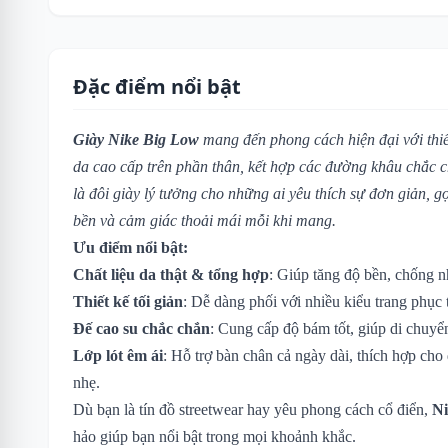
Đặc điểm nổi bật
Giày Nike Big Low
mang đến phong cách hiện đại với thiết
da cao cấp trên phần thân, kết hợp các đường khâu chắc c
là đôi giày lý tưởng cho những ai yêu thích sự đơn giản,
bền và cảm giác thoải mái mỗi khi mang.
Ưu điểm nổi bật:
Chất liệu da thật & tổng hợp
: Giúp tăng độ bền, chống n
Thiết kế tối giản
: Dễ dàng phối với nhiều kiểu trang phục
Đế cao su chắc chắn
: Cung cấp độ bám tốt, giúp di chuyển
Lớp lót êm ái
: Hỗ trợ bàn chân cả ngày dài, thích hợp cho
nhẹ.
Dù bạn là tín đồ streetwear hay yêu phong cách cổ điển,
Ni
hảo giúp bạn nổi bật trong mọi khoảnh khắc.