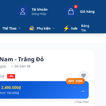
0
Tài khoản
Giỏ hàng
Đăng nhập
Bảng
⚡️
Thể Thao
Phụ kiện
Sale
Tin
 Nam - Trắng Đỏ
giá)
Đã bán 86
00₫
-8%
APP -100K
n
2.490.000₫
→
ẻ hơn 100.000₫
2 lựa chọn