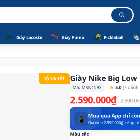
Giày Lacoste
Giày Puma
Pickleball
Giày Nike Big Low
TẶNG TẤT
Mã: MSN1593
5.0
(7 đánh 
2.590.000₫
2.800.0
Mua qua App chỉ cò
📱
Giá web 2.590.000₫ • App r
Màu sắc