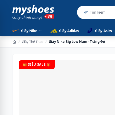
Sản phẩm
Giày Nike
Giày Adidas
Giày Asics
/
Giày Thể Thao
/
Giày Nike Big Low Nam - Trắng Đỏ
🎁 SIÊU SALE 🎁