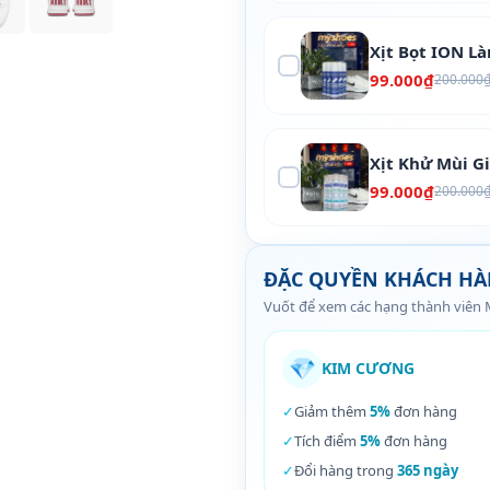
Xịt Bọt ION L
99.000₫
200.000
Xịt Khử Mùi G
99.000₫
200.000
ĐẶC QUYỀN KHÁCH H
Vuốt để xem các hạng thành viên
💎
KIM CƯƠNG
✓
Giảm thêm
5%
đơn hàng
✓
Tích điểm
5%
đơn hàng
✓
Đổi hàng trong
365 ngày