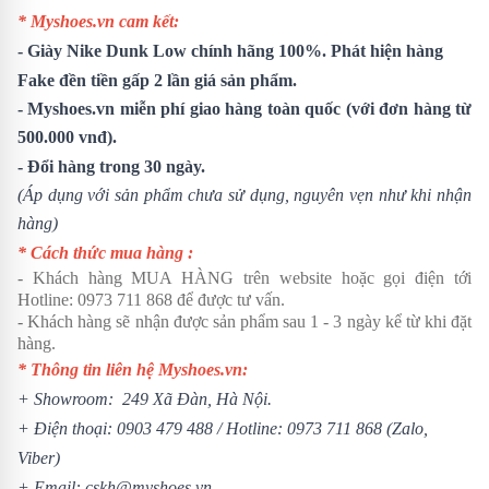
* Myshoes.vn cam kết:
- Giày Nike Dunk Low chính hãng 100%. Phát hiện hàng
Fake đền tiền gấp 2 lần giá sản phẩm.
- Myshoes.vn miễn phí giao hàng toàn quốc (với đơn hàng từ
500.000 vnđ).
- Đổi hàng trong 30 ngày.
(Áp dụng với sản phẩm chưa sử dụng, nguyên vẹn như khi nhận
hàng)
* Cách thức mua hàng :
- Khách hàng MUA HÀNG trên website hoặc gọi điện tới
Hotline:
0973 711 868
để được tư vấn.
- Khách hàng sẽ nhận được sản phẩm sau 1 - 3 ngày kể từ khi đặt
hàng.
* Thông tin liên hệ Myshoes.vn:
+ Showroom: 249 Xã Đàn, Hà Nội.
+ Điện thoại:
0903 479 488
/ Hotline:
0973 711 868
(Zalo,
Viber)
+ Email: cskh@myshoes.vn