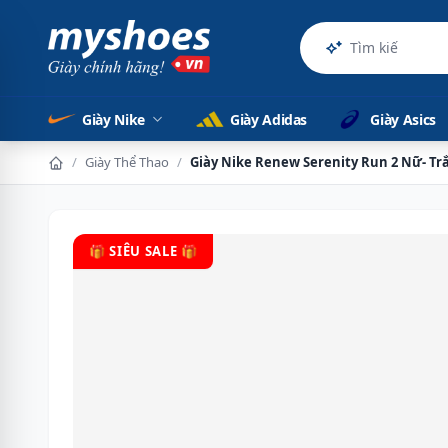
Sản phẩm
Giày Nike
Giày Adidas
Giày Asics
/
Giày Thể Thao
/
Giày Nike Renew Serenity Run 2 Nữ- Tr
🎁 SIÊU SALE 🎁