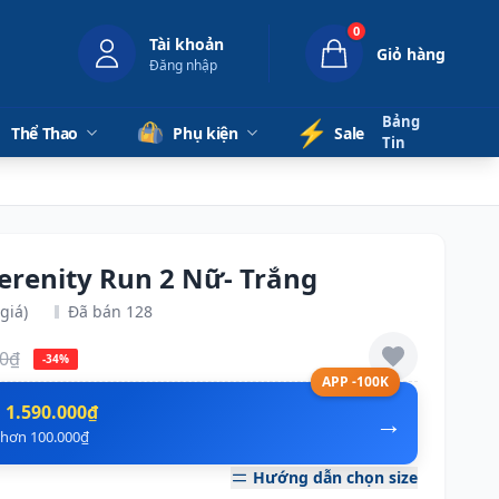
0
Tài khoản
Giỏ hàng
Đăng nhập
Bảng
⚡️
Thể Thao
Phụ kiện
Sale
Tin
erenity Run 2 Nữ- Trắng
giá)
Đã bán 128
00₫
-34%
APP -100K
n
1.590.000₫
→
ẻ hơn 100.000₫
Hướng dẫn chọn size