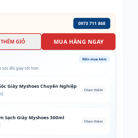
0973 711 868
MUA HÀNG NGAY
THÊM GIỎ
Nên mua kèm
 sóc đôi giày tốt hơn
óc Giày Myshoes Chuyên Nghiệp
Chọn thêm
0₫
àm Sạch Giày Myshoes 300ml
Chọn thêm
₫