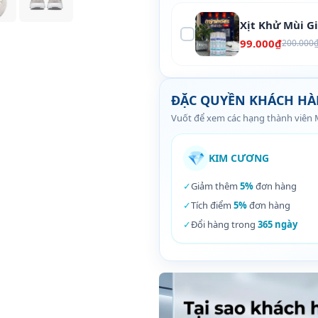
Xịt Khử Mùi G
99.000₫
200.000
ĐẶC QUYỀN KHÁCH H
Vuốt để xem các hạng thành viên
💎
KIM CƯƠNG
✓
Giảm thêm
5%
đơn hàng
✓
Tích điểm
5%
đơn hàng
✓
Đổi hàng trong
365 ngày