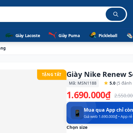
Giày Lacoste
Giày Puma
Pickleball
ắng
Giày Nike Renew S
TẶNG TẤT
Mã: MSN1188
5.0
(5 đánh 
1.690.000₫
2.550.0
Mua qua App chỉ cò
📱
Giá web 1.690.000₫ • App r
Chọn size