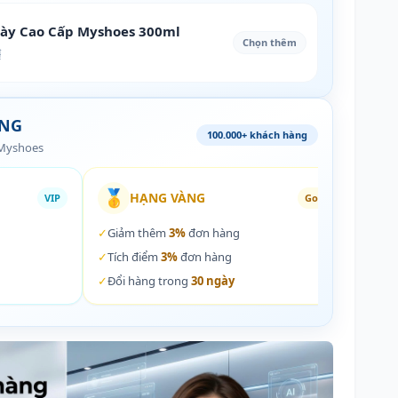
iày Cao Cấp Myshoes 300ml
Chọn thêm
₫
ÀNG
100.000+ khách hàng
 Myshoes
🥇
🏵️
HẠNG VÀNG
VIP
Gold
✓
Giảm thêm
3%
đơn hàng
✓
Giả
✓
Tích điểm
3%
đơn hàng
✓
Tích
✓
Đổi hàng trong
30 ngày
✓
Đổi 