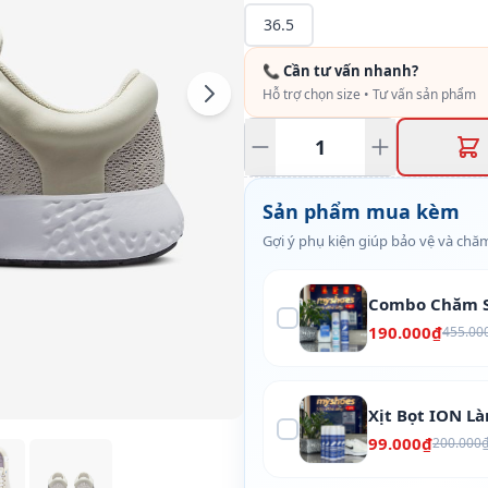
36.5
📞 Cần tư vấn nhanh?
Hỗ trợ chọn size • Tư vấn sản phẩm
Sản phẩm mua kèm
Gợi ý phụ kiện giúp bảo vệ và chăm
Combo Chăm S
190.000₫
455.00
Xịt Bọt ION L
99.000₫
200.000