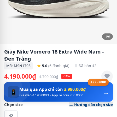
1/6
Giày Nike Vomero 18 Extra Wide Nam -
Đen Trắng
Mã: MSN1703
5.0
(6 đánh giá)
Đã bán 42
4.190.000₫
4.700.000₫
-11%
APP -200K
Mua qua App chỉ còn
3.990.000₫
→
📱
Giá web 4.190.000₫ • App rẻ hơn 200.000₫
Chọn size
Hướng dẫn chọn size
42