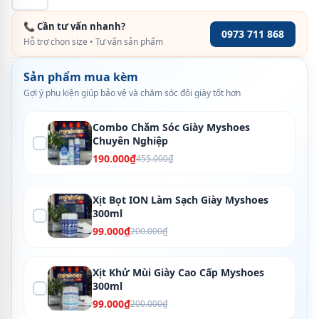
📞 Cần tư vấn nhanh?
0973 711 868
Hỗ trợ chọn size • Tư vấn sản phẩm
Sản phẩm mua kèm
Gợi ý phụ kiện giúp bảo vệ và chăm sóc đôi giày tốt hơn
Combo Chăm Sóc Giày Myshoes
Chuyên Nghiệp
190.000₫
455.000₫
Xịt Bọt ION Làm Sạch Giày Myshoes
300ml
99.000₫
200.000₫
Xịt Khử Mùi Giày Cao Cấp Myshoes
300ml
99.000₫
200.000₫