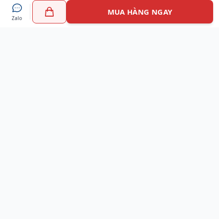
MUA HÀNG NGAY
Zalo
Myshoes là nền tảng mua sắm giày chính hãng hàng đầu
Việt Nam với hơn 100.000 khách hàng đã tin tưởng và lựa
chọn. Cùng với công nghệ hiện đại chúng tôi cam kết
mang đến trải nghiệm mua sắm tuyệt vời nhất.