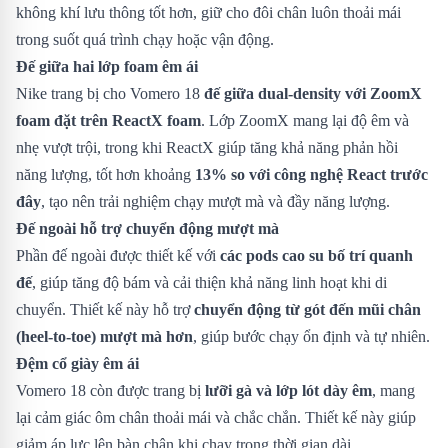
không khí lưu thông tốt hơn, giữ cho đôi chân luôn thoải mái
trong suốt quá trình chạy hoặc vận động.
Đế giữa hai lớp foam êm ái
Nike trang bị cho Vomero 18
đế giữa dual-density với ZoomX
foam đặt trên ReactX foam
. Lớp ZoomX mang lại độ êm và
nhẹ vượt trội, trong khi ReactX giúp tăng khả năng phản hồi
năng lượng, tốt hơn khoảng
13% so với công nghệ React trước
đây
, tạo nên trải nghiệm chạy mượt mà và đầy năng lượng.
Đế ngoài hỗ trợ chuyển động mượt mà
Phần đế ngoài được thiết kế với
các pods cao su bố trí quanh
đế
, giúp tăng độ bám và cải thiện khả năng linh hoạt khi di
chuyển. Thiết kế này hỗ trợ
chuyển động từ gót đến mũi chân
(heel-to-toe) mượt mà hơn
, giúp bước chạy ổn định và tự nhiên.
Đệm cổ giày êm ái
Vomero 18 còn được trang bị
lưỡi gà và lớp lót dày êm
, mang
lại cảm giác ôm chân thoải mái và chắc chắn. Thiết kế này giúp
giảm áp lực lên bàn chân khi chạy trong thời gian dài.