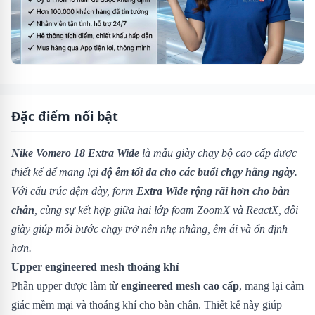
Đặc điểm nổi bật
Nike Vomero 18 Extra Wide
là mẫu giày chạy bộ cao cấp được
thiết kế để mang lại
độ êm tối đa cho các buổi chạy hằng ngày
.
Với cấu trúc đệm dày, form
Extra Wide rộng rãi hơn cho bàn
chân
, cùng sự kết hợp giữa hai lớp foam ZoomX và ReactX, đôi
giày giúp mỗi bước chạy trở nên nhẹ nhàng, êm ái và ổn định
hơn.
Upper engineered mesh thoáng khí
Phần upper được làm từ
engineered mesh cao cấp
, mang lại cảm
giác mềm mại và thoáng khí cho bàn chân. Thiết kế này giúp