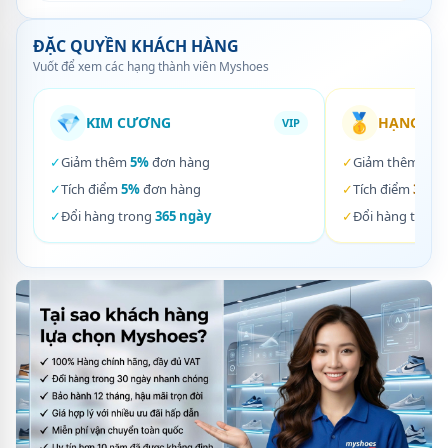
ĐẶC QUYỀN KHÁCH HÀNG
Vuốt để xem các hạng thành viên Myshoes
💎
🥇
KIM CƯƠNG
HẠNG VÀ
VIP
✓
Giảm thêm
5%
đơn hàng
✓
Giảm thêm
3%
✓
Tích điểm
5%
đơn hàng
✓
Tích điểm
3%
đơ
✓
Đổi hàng trong
365 ngày
✓
Đổi hàng trong