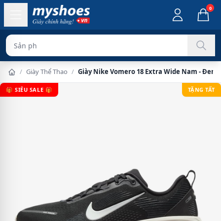
0
Sản phẩm chính hãn
/
Giày Thể Thao
/
Giày Nike Vomero 18 Extra Wide Nam - Đen 
🎁 SIÊU SALE 🎁
TẶNG TẤT