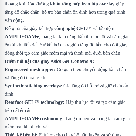
thoáng khí. Các đường
khâu tổng hợp trên lớp overlay
giúp
tăng độ chắc chắn, hỗ trợ bàn chân ổn định hơn trong quá trình
vận động.
Đế giữa của giày kết hợp
công nghệ GEL™
và lớp đệm
AMPLIFOAM+
, mang lại khả năng hấp thụ lực tốt và cảm giác
êm ái khi tiếp đất. Sự kết hợp này giúp tăng độ bền cho đôi giày
đồng thời tạo cảm giác mềm mại và thoải mái dưới bàn chân.
Điểm nổi bật của giày Asics Gel-Contend 9:
Engineered mesh upper:
Co giãn theo chuyển động bàn chân
và tăng độ thoáng khí.
Synthetic stitching overlays:
Gia tăng độ hỗ trợ và giữ chân ổn
định.
Rearfoot GEL™ technology:
Hấp thụ lực tốt và tạo cảm giác
tiếp đất êm ái.
AMPLIFOAM+ cushioning:
Tăng độ bền và mang lại cảm giác
mềm mại khi di chuyển.
Thiết kế bền bỉ:
Phù hợp cho chạy bộ, tập luyện và sử dụng