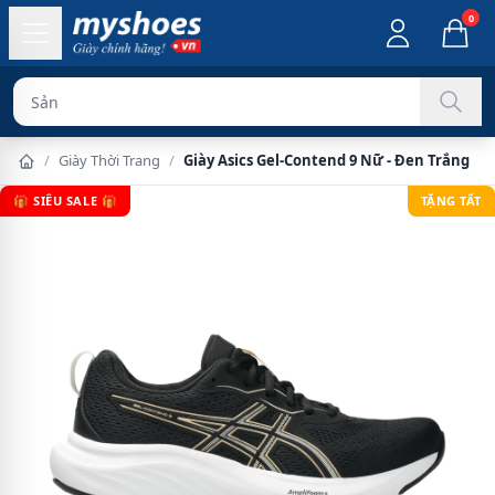
0
Sản phẩm chính
/
Giày Thời Trang
/
Giày Asics Gel-Contend 9 Nữ - Đen Trắng
🎁 SIÊU SALE 🎁
TẶNG TẤT