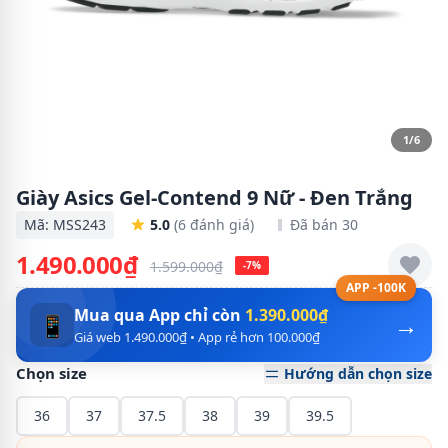
1/6
Giày Asics Gel-Contend 9 Nữ - Đen Trắng
Mã: MSS243
5.0
(6 đánh giá)
Đã bán 30
1.490.000₫
1.599.000₫
-7%
APP -100K
Mua qua App chỉ còn
1.390.000₫
→
📱
Giá web 1.490.000₫ • App rẻ hơn 100.000₫
Chọn size
Hướng dẫn chọn size
36
37
37.5
38
39
39.5