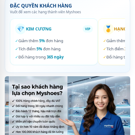
ĐẶC QUYỀN KHÁCH HÀNG
Vuốt để xem các hạng thành viên Myshoes
💎
🥇
KIM CƯƠNG
HẠNG VÀ
VIP
✓
Giảm thêm
5%
đơn hàng
✓
Giảm thêm
3%
✓
Tích điểm
5%
đơn hàng
✓
Tích điểm
3%
đơ
✓
Đổi hàng trong
365 ngày
✓
Đổi hàng trong