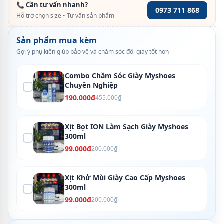
📞 Cần tư vấn nhanh?
0973 711 868
Hỗ trợ chọn size • Tư vấn sản phẩm
Sản phẩm mua kèm
Gợi ý phụ kiện giúp bảo vệ và chăm sóc đôi giày tốt hơn
Combo Chăm Sóc Giày Myshoes
Chuyên Nghiệp
190.000₫
455.000₫
Xịt Bọt ION Làm Sạch Giày Myshoes
300ml
99.000₫
200.000₫
Xịt Khử Mùi Giày Cao Cấp Myshoes
300ml
99.000₫
200.000₫