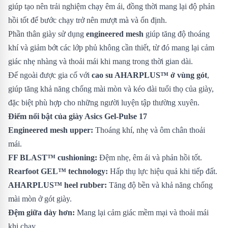
giúp tạo nên trải nghiệm chạy êm ái, đồng thời mang lại độ phản
hồi tốt để bước chạy trở nên mượt mà và ổn định.
Phần thân giày sử dụng
engineered mesh
giúp tăng độ thoáng
khí và giảm bớt các lớp phủ không cần thiết, từ đó mang lại cảm
giác nhẹ nhàng và thoải mái khi mang trong thời gian dài.
Đế ngoài được gia cố với
cao su AHARPLUS™ ở vùng gót
,
giúp tăng khả năng chống mài mòn và kéo dài tuổi thọ của giày,
đặc biệt phù hợp cho những người luyện tập thường xuyên.
Điểm nổi bật của giày Asics Gel-Pulse 17
Engineered mesh upper:
Thoáng khí, nhẹ và ôm chân thoải
mái.
FF BLAST™ cushioning:
Đệm nhẹ, êm ái và phản hồi tốt.
Rearfoot GEL™ technology:
Hấp thụ lực hiệu quả khi tiếp đất.
AHARPLUS™ heel rubber:
Tăng độ bền và khả năng chống
mài mòn ở gót giày.
Đệm giữa dày hơn:
Mang lại cảm giác mềm mại và thoải mái
khi chạy.