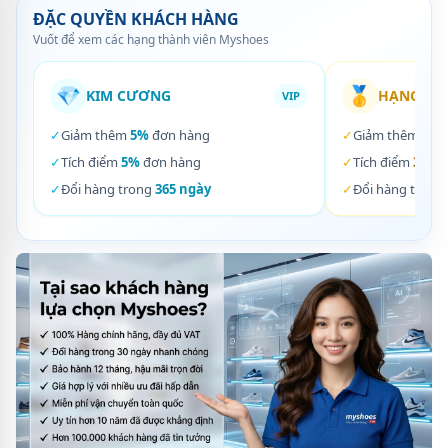
ĐẶC QUYỀN KHÁCH HÀNG
Vuốt để xem các hạng thành viên Myshoes
💎
🥇
KIM CƯƠNG
HẠNG VÀ
VIP
✓
Giảm thêm
5%
đơn hàng
✓
Giảm thêm
3%
✓
Tích điểm
5%
đơn hàng
✓
Tích điểm
3%
đơ
✓
Đổi hàng trong
365 ngày
✓
Đổi hàng trong