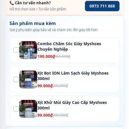
📞 Cần tư vấn nhanh?
0973 711 868
Hỗ trợ chọn size • Tư vấn sản phẩm
Sản phẩm mua kèm
Gợi ý phụ kiện giúp bảo vệ và chăm sóc đôi giày tốt hơn
Combo Chăm Sóc Giày Myshoes
Chuyên Nghiệp
190.000₫
455.000₫
Xịt Bọt ION Làm Sạch Giày Myshoes
300ml
99.000₫
200.000₫
Xịt Khử Mùi Giày Cao Cấp Myshoes
300ml
99.000₫
200.000₫