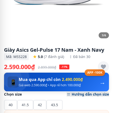
1/6
Giày Asics Gel-Pulse 17 Nam - Xanh Navy
Mã: MSS228
5.0
(7 đánh giá)
Đã bán 30
2.590.000₫
2.899.000₫
-11%
APP -100K
Mua qua App chỉ còn
2.490.000₫
→
📱
Giá web 2.590.000₫ • App rẻ hơn 100.000₫
Chọn size
Hướng dẫn chọn size
40
41.5
42
43.5