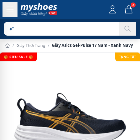
0
Sản phẩm ch
/
Giày Thời Trang
/
Giày Asics Gel-Pulse 17 Nam - Xanh Navy
🎁 SIÊU SALE 🎁
TẶNG TẤT